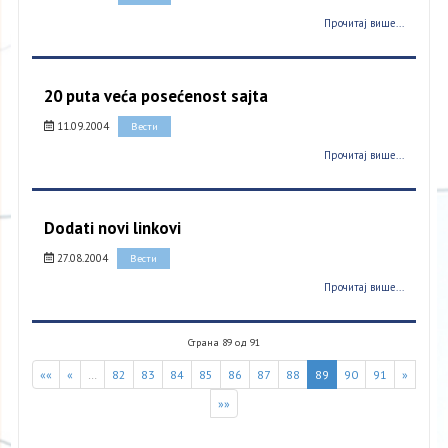
Прочитај више...
20 puta veća posećenost sajta
11.09.2004
Вести
Прочитај више...
Dodati novi linkovi
27.08.2004
Вести
Прочитај више...
Страна 89 од 91
««
«
…
82
83
84
85
86
87
88
89
90
91
»
»»