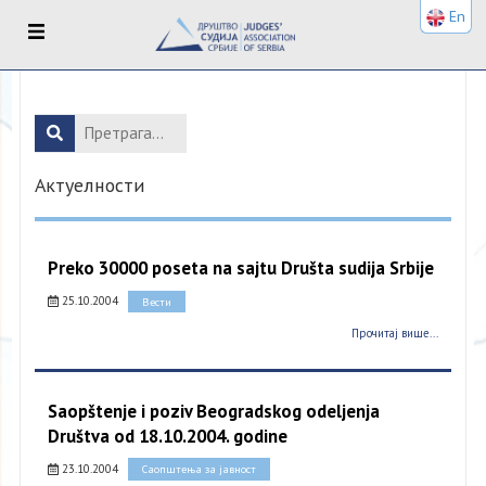
En
Актуелности
Preko 30000 poseta na sajtu Društa sudija Srbije
25.10.2004
Вести
Прочитај више...
Saopštenje i poziv Beogradskog odeljenja
Društva od 18.10.2004. godine
23.10.2004
Саопштења за јавност