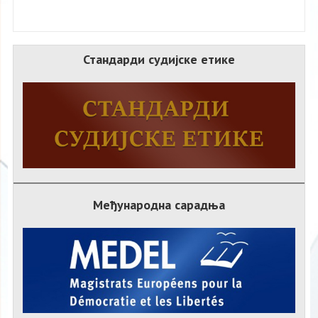
Стандарди судијске етике
Међународна сарадња