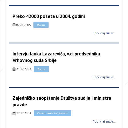
Preko 42000 poseta u 2004. godini
07.01.2005
Вести
Прочитај више...
Intervju Janka Lazarevića, v.d. predsednika
Vrhovnog suda Srbije
21.12.2004
Вести
Прочитај више...
Zajedničko saopštenje Društva sudija i ministra
pravde
12.12.2004
Саопштења за јавност
Прочитај више...