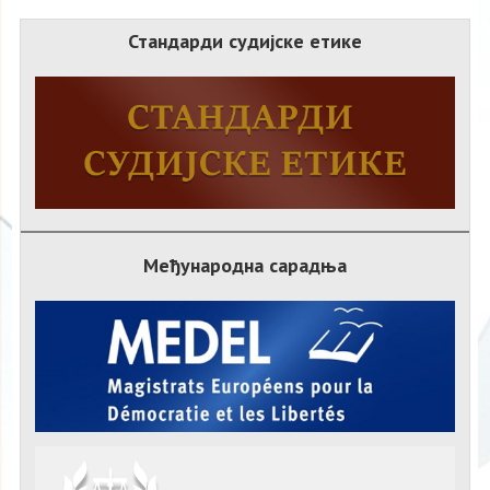
Стандарди судијске етике
Међународна сарадња