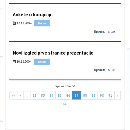
Ankete o korupciji
12.12.2004
Вести
Прочитај више...
Novi izgled prve stranice prezentacije
10.12.2004
Вести
Прочитај више...
Страна 87 од 91
««
«
…
82
83
84
85
86
87
88
89
90
91
»
»»