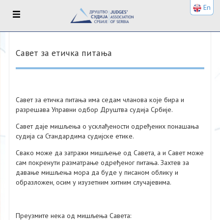
En
Савет за етичка питања
Савет за етичка питања има седам чланова које бира и
разрешава Управни одбор Друштва судија Србије.
Савет даје мишљења о усклађености одређених понашања
судија са Стандардима судијске етике.
Свако може да затражи мишљење од Савета, а и Савет може
сам покренути разматрање одређеног питања. Захтев за
давање мишљења мора да буде у писаном облику и
образложен, осим у изузетним хитним случајевима.
Преузмите нека од мишљења Савета: