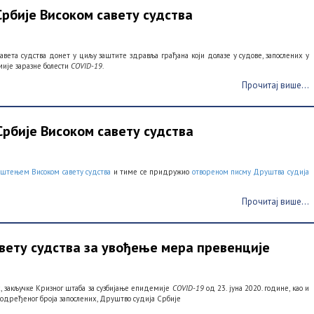
рбије Високом савету судства
авета судства донет у циљу заштите здравља грађана који долазе у судове, запослених у
мије заразне болести
C
OVID-
19
.
Прочитај више...
рбије Високом савету судства
пштењем Високом савету судства
и тиме се придружио
отвореном писму Друштва судија
Прочитај више...
вету судства за увођење мера превенције
х, закључке Кризног штаба за сузбијање епидемије
COVID-19
од 23. јуна 2020. године, као и
 одређеног броја запослених, Друштво судија Србије