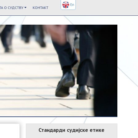
En
А О СУДСТВУ
КОНТАКТ
Стандарди судијске етике