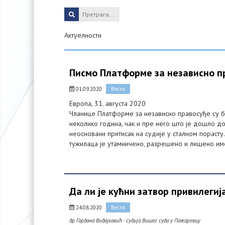
Актуелности
Писмо Платформе за независно пр
01.09.2020
Вести
Европа, 31. августа 2020
Чланице Платформе за независно правосуђе су бу
неколико година, чак и пре него што је дошло до
неосновани притисак на судије у сталном порасту.
тужилаца је утамничено, разрешено и лишено им
Да ли је кућни затвор привилегиј
24.08.2020
Вести
др Гордана Видојковић - судија Вишег суда у Пожаревцу