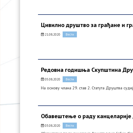
Цивилно друштво за грађане и гр
21.08.2020
Вести
Редовна годишња Скупштина Друш
05.08.2020
Вести
На основу члана 29. став 2. Статута Друштва суди
Обавештење о раду канцеларије 
03.08.2020
Вести