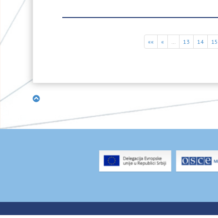
««
«
…
13
14
1