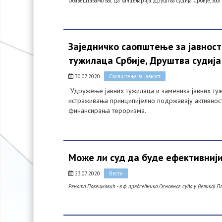
Обавештавамо вас да канцеларија Друштва судија Србије, због 
Заједничко саопштење за јавност
тужилаца Србије, Друштва судија
30.07.2020
Саопштења за јавност
Удружење јавних тужилаца и заменика јавних туж
истраживања принципијелно подржавају активнос
финансирања тероризма.
Може ли суд да буде ефективнији
23.07.2020
Вести
Рената Павешковић - в.ф. председника Основног суда у Великој 