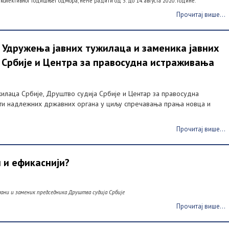
колективног годишњег одмора, неће радити од 3. до 14. августа 2020. године.
Прочитај више...
 Удружења јавних тужилаца и заменика јавних
 Србије и Центра за правосудна истраживања
илаца Србије, Друштво судија Србије и Центар за правосудна
ти надлежних државних органа у циљу спречавања прања новца и
Прочитај више...
 и ефикаснији?
Плани и заменик председника Друштва судија Србије
Прочитај више...