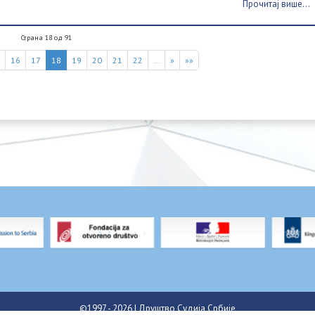
Прочитај више...
Страна 18 од 91
5
16
17
18
19
20
21
22
…
»
»»
©1997 - 2026 | Друштво Судија Србије