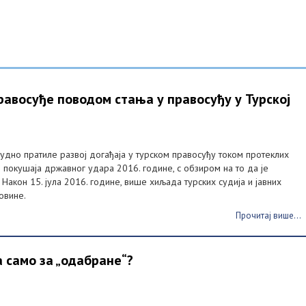
авосуђе поводом стања у правосуђу у Турској
дно пратиле развој догађаја у турском правосуђу током протеклих
 покушаја државног удара 2016. године, с обзиром на то да је
 Након 15. јула 2016. године, више хиљада турских судија и јавних
овине.
Прочитај више...
а само за „одабране“?