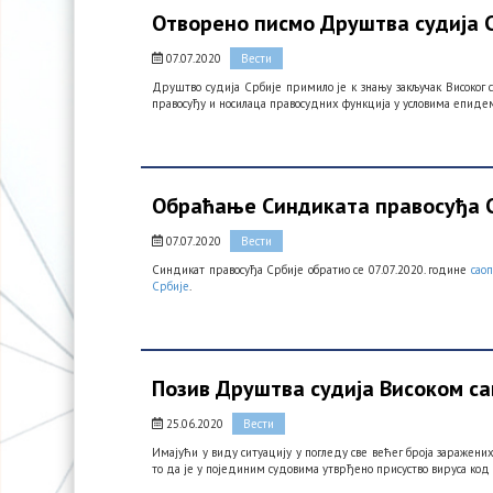
Отворено писмо Друштва судија С
07.07.2020
Вести
Друштво судија Србије примило је к знању закључак Високог с
правосуђу и носилаца правосудних функција у условима епиде
Обраћање Синдиката правосуђа С
07.07.2020
Вести
Синдикат правосуђа Србије обратио се 07.07.2020. године
сао
Србије
.
Позив Друштва судија Високом са
25.06.2020
Вести
Имајући у виду ситуацију у погледу све већег броја заражени
то да је у појединим судовима утврђено присуство вируса код