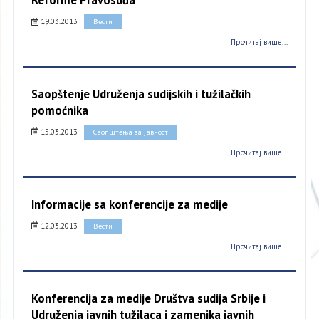
Reforme Pravosuđa
19.03.2013
Вести
Прочитај више...
Saopštenje Udruženja sudijskih i tužilačkih
pomoćnika
15.03.2013
Саопштења за јавност
Прочитај више...
Informacije sa konferencije za medije
12.03.2013
Вести
Прочитај више...
Konferencija za medije Društva sudija Srbije i
Udruženja javnih tužilaca i zamenika javnih