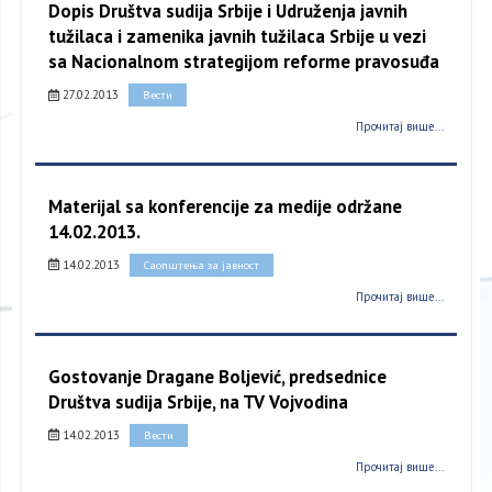
Dopis Društva sudija Srbije i Udruženja javnih
tužilaca i zamenika javnih tužilaca Srbije u vezi
sa Nacionalnom strategijom reforme pravosuđa
27.02.2013
Вести
Прочитај више...
Materijal sa konferencije za medije održane
14.02.2013.
14.02.2013
Саопштења за јавност
Прочитај више...
Gostovanje Dragane Boljević, predsednice
Društva sudija Srbije, na TV Vojvodina
14.02.2013
Вести
Прочитај више...