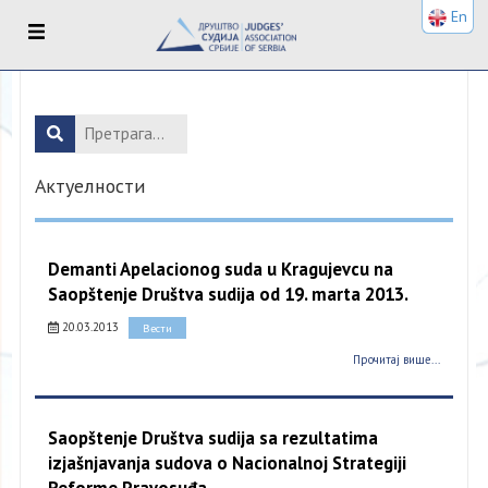
En
Актуелности
Demanti Apelacionog suda u Kragujevcu na
Saopštenje Društva sudija od 19. marta 2013.
20.03.2013
Вести
Прочитај више...
Saopštenje Društva sudija sa rezultatima
izjašnjavanja sudova o Nacionalnoj Strategiji