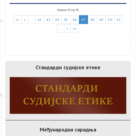
Страна 47 од 91
««
«
…
42
43
44
45
46
47
48
49
50
51
…
»
»»
Стандарди судијске етике
Међународна сарадња