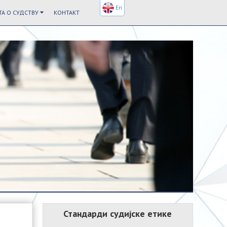
En
А О СУДСТВУ
КОНТАКТ
Стандарди судијске етике