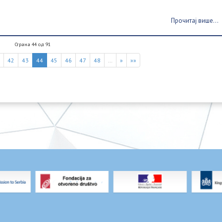
Прочитај више...
Страна 44 од 91
1
42
43
44
45
46
47
48
…
»
»»