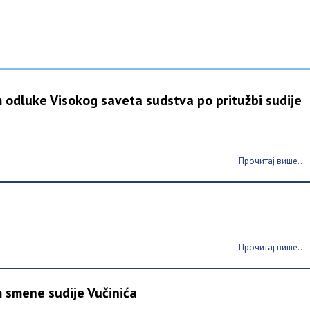
odluke Visokog saveta sudstva po pritužbi sudije
Прочитај више...
Прочитај више...
 smene sudije Vučinića