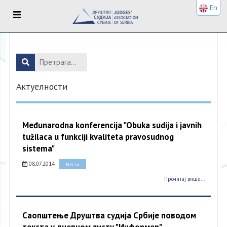
En
Актуелности
Međunarodna konferencija "Obuka sudija i javnih
tužilaca u funkciji kvaliteta pravosudnog
sistema"
08.07.2014
Вести
Прочитај више...
Саопштење Друштва судија Србије поводом