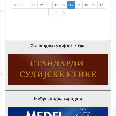
««
«
…
38
39
40
41
42
43
44
45
46
47
…
»
»»
Стандарди судијске етике
Међународна сарадња