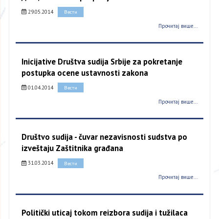
29.05.2014
Вести
Прочитај више...
Inicijative Društva sudija Srbije za pokretanje
postupka ocene ustavnosti zakona
01.04.2014
Вести
Прочитај више...
Društvo sudija - čuvar nezavisnosti sudstva po
izveštaju Zaštitnika građana
31.03.2014
Вести
Прочитај више...
Politički uticaj tokom reizbora sudija i tužilaca