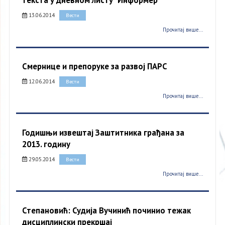
текста у дневном листу "Информер"
13.06.2014
Вести
Прочитај више...
Смернице и препоруке за развој ПАРС
12.06.2014
Вести
Прочитај више...
Годишњи извештај Заштитника грађана за
2013. годину
29.05.2014
Вести
Прочитај више...
Степановић: Судија Вучинић починио тежак
дисциплински прекршај