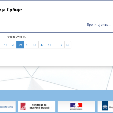
ја Србије
Прочитај више...
Страна 39 од 91
6
37
38
39
40
41
42
43
…
»
»»