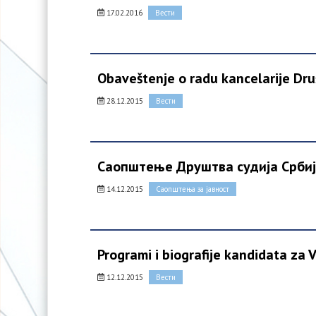
17.02.2016
Вести
Obaveštenje o radu kancelarije Druš
28.12.2015
Вести
Саопштење Друштва судија Србије
14.12.2015
Саопштења за јавност
Programi i biografije kandidata za 
12.12.2015
Вести