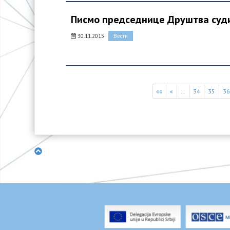
Писмо председнице Друштва суди
30.11.2015
Вести
««
«
…
34
35
3