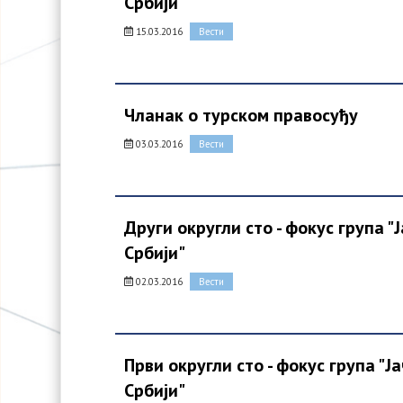
Србији"
15.03.2016
Вести
Чланак о турском правосуђу
03.03.2016
Вести
Други округли сто - фокус група 
Србији"
02.03.2016
Вести
Први округли сто - фокус група "
Србији"