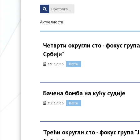
Актуелности
Четврти округли сто - фокус груп
Србији"
22.03.2016
Вести
Бачена бомба на кућу судије
21.03.2016
Вести
Трећи округли сто - фокус група 