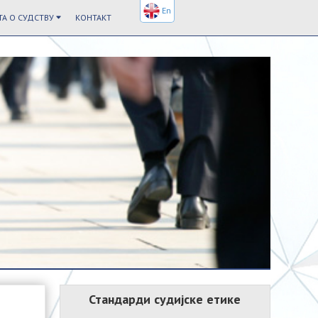
En
А О СУДСТВУ
КОНТАКТ
Стандарди судијске етике