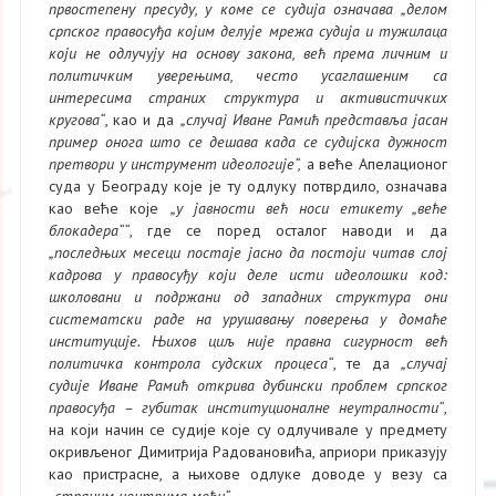
првостепену пресуду, у коме се судија означава „делом
српског правосуђа којим делује мрежа судија и тужилаца
који не одлучују на основу закона, већ према личним и
политичким уверењима, често усаглашеним са
интересима страних структура и активистичких
кругова“
, као и да
„случај Иване Рамић представља јасан
пример онога што се дешава када се судијска дужност
претвори у инструмент идеологије“,
а веће Апелационог
суда у Београду које је ту одлуку потврдило, означава
као веће које
„у јавности већ носи етикету „веће
блокадера““
, где се поред осталог наводи и да
„последњих месеци постаје јасно да постоји читав слој
кадрова у правосуђу који деле исти идеолошки код:
школовани и подржани од западних структура они
систематски раде на урушавању поверења у домаће
институције. Њихов циљ није правна сигурност већ
политичка контрола судских процеса“
, те да
„случај
судије Иване Рамић открива дубински проблем српског
правосуђа – губитак институционалне неутралности“
,
на који начин се судије које су одлучивале у предмету
окривљеног Димитрија Радовановића, априори приказују
као пристрасне, а њихове одлуке доводе у везу са