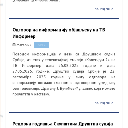
„
страним центрима моћи“
,
Прочитај више...
Одговор на информацију објављену на ТВ
Информер
25.09.2025
Вести
Поводом информација у вези са Друштвом судија
Србије, изнетих у телевизијској емисији «Колегијум 2» на
ТВ Информер дана 25.08.2025. године и дана
27.05.2025. године, Друштво судија Србије је 22.
септембра 2025. године у виду одговора на
информацију послало главном и одговорном уреднику
ове телевизије, Драгану Ј. Вучићевићу, допис који можете
прочитати у наставку.
Прочитај више...
Редовна годишња Скупштина Друштва судија