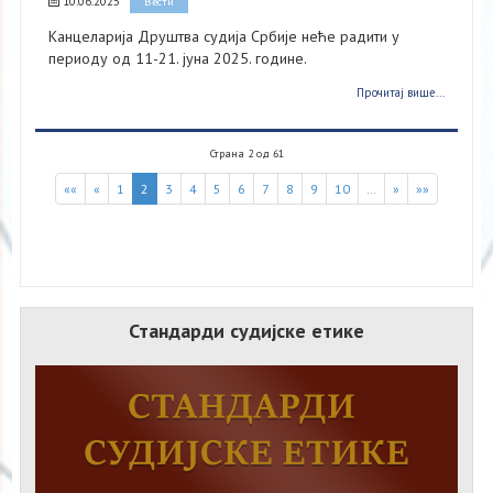
10.06.2025
Вести
Канцеларија Друштва судија Србије неће радити у
периоду од 11-21. јуна 2025. године.
Прочитај више...
Страна 2 од 61
««
«
1
2
3
4
5
6
7
8
9
10
…
»
»»
Стандарди судијске етике