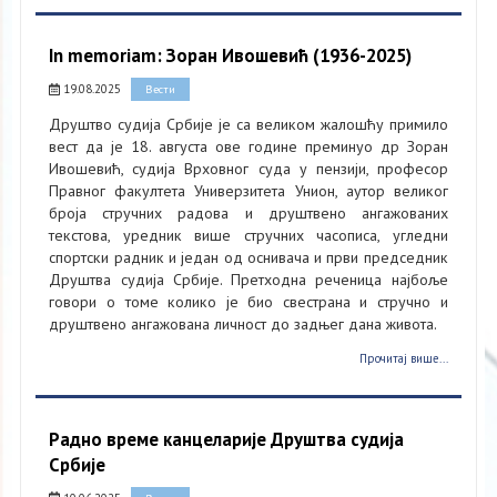
In memoriam: Зоран Ивошевић (1936-2025)
19.08.2025
Вести
Друштво судија Србије је са великом жалошћу примило
вест да је 18. августа ове године преминуо др Зоран
Ивошевић, судија Врховног суда у пензији, професор
Правног факултета Универзитета Унион, аутор великог
броја стручних радова и друштвено ангажованих
текстова, уредник више стручних часописа, угледни
спортски радник и један од оснивача и први председник
Друштва судија Србије. Претходна реченица најбоље
говори о томе колико је био свестрана и стручно и
друштвено ангажована личност до задњег дана живота.
Прочитај више...
Радно време канцеларије Друштва судија
Србије