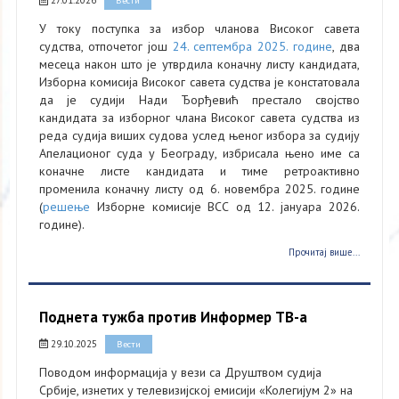
27.01.2026
Вести
У току поступка за избор чланова Високог савета
судства, отпочетог још
24. септембра 2025. године
, два
месеца након што је утврдила коначну листу кандидата,
Изборна комисија Високог савета судства је констатовала
да је судији Нади Ђорђевић престало својство
кандидата за изборног члана Високог савета судства из
реда судија виших судова услед њеног избора за судију
Апелационог суда у Београду, избрисала њено име са
коначне листе кандидата и тиме ретроактивно
променила коначну листу од 6. новембра 2025. године
(
решење
Изборне комисије ВСС од 12. јануара 2026.
године).
Прочитај више...
Поднета тужба против Информер ТВ-а
29.10.2025
Вести
Поводом информација у вези са Друштвом судија
Србије, изнетих у телевизијској емисији «Колегијум 2» на