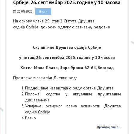
Србије, 26. септембар 2025. године у 10 часова
25.08.2025
Вести
На основу члана 29. став 2 Статута Друштва
судија Србије, доносим одлуку о сазивању редовне
Скупштине Друштва судија Србије
у петак,
2
6.
септембра
2025. године у 10 часова
Хотел Мона Плаза, Цара Уроша 62-64, Београд
Предлажем следећи Дневни ред:
Подношење извештаја о раду органа Друштва
Положај судства у актуелним друштвеним
дешавањима
Усвајање оквирног плана активности Друштва
судија Србије
Разно
Прочитај више...