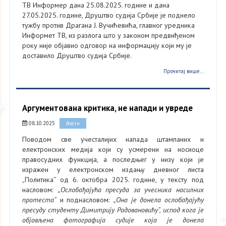
ТВ Информер дана 25.08.2025. године и дана
27.05.2025. године, Друштво судија Србије је поднело
тужбу против Драгана Ј. Вучићевића, главног уредника
Информет ТВ, из разлога што у законом предвиђеном
року није објавио одговор на информацију који му је
доставило Друштво судија Србије.
Прочитај више...
Аргументована критика, не напади и увреде
08.10.2025
Вести
Поводом све учесталијих напада штампаних и
електронских медија који су усмерени на носиоце
правосудних функција, а последњег у низу који је
изражен у електронском издању дневног листа
„Политика“ од 6. октобра 2025. године, у тексту под
насловом:
„Ослобађајућа пресуда за учесника насилних
протеста“
и поднасловом:
„Она је донела ослобађајућу
пресуду студенту Димитрију Радовановићу“, испод кога је
објављена фотографија судије која је донела