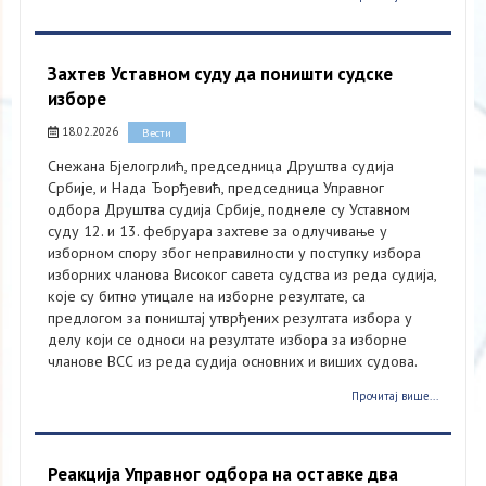
Захтев Уставном суду да поништи судске
изборе
18.02.2026
Вести
Снежана Бјелогрлић, председница Друштва судија
Србије, и Нада Ђорђевић, председница Управног
одбора Друштва судија Србије, поднеле су Уставном
суду 12. и 13. фебруара захтеве за одлучивање у
изборном спору због неправилности у поступку избора
изборних чланова Високог савета судства из реда судија,
које су битно утицале на изборне резултате, са
предлогом за поништај утврђених резултата избора у
делу који се односи на резултате избора за изборне
чланове ВСС из реда судија основних и виших судова.
Прочитај више...
Реакција Управног одбора на оставке два