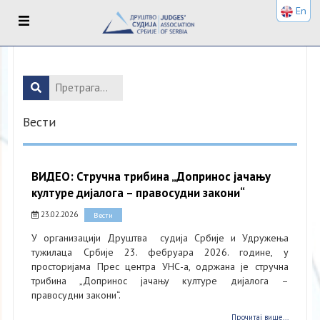
En
Вести
ВИДЕО: Стручна трибина „Допринос јачању
културе дијалога – правосудни закони“
23.02.2026
Вести
У организацији Друштва судија Србије и Удружења
тужилаца Србије 23. фебруара 2026. године, у
просторијама Прес центра УНС-а, одржана је стручна
трибина „Допринос јачању културе дијалога –
правосудни закони“.
Прочитај више...