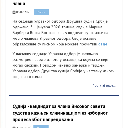
члана
03.02.2026
Вести
На седници Управног одбора Друштва судија Србије
одржаној 31. јануара 2026. године, судије Марина
Барбир и Весна Богосављевић поднеле су оставке на
место чланова Управног одбора. Своје оставке
образложиле су писмом које можете прочитати
овде
.
У наставку седнице Управни одбор је пажљиво
размотрио наводе изнете у оставци, са којима се није
могао сложити. Поводом изнетих замерки и тврдњи,
Управни одбор Друштва судија Србије у наставку износи
свој став о њима.
Прочитај више...
Судија - кандидат за члана Високог савета
судства кажњен елиминацијом из изборног
процеса због напредовања