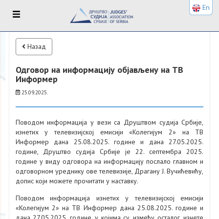
En
Назад
Одговор на информацију објављену на ТВ
Информер
25.09.2025.
Поводом информација у вези са Друштвом судија Србије,
изнетих у телевизијској емисији «Колегијум 2» на ТВ
Информер дана 25.08.2025. године и дана 27.05.2025.
године, Друштво судија Србије је 22. септембра 2025.
године у виду одговора на информацију послало главном и
одговорном уреднику ове телевизије, Драгану Ј. Вучићевићу,
допис који можете прочитати у наставку.
Поводом информација изнетих у телевизијској емисији
«Колегијум 2» на ТВ Информер дана 25.08.2025. године и
дана 27.05.2025. године, у којима су, између осталог, изнете