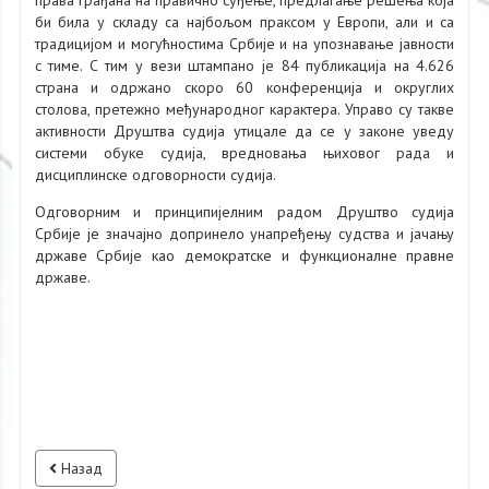
би била у складу са најбољом праксом у Европи, али и са
традицијом и могућностима Србије и на упознавање јавности
с тиме. С тим у вези штампано је 84 публикација на 4.626
страна и одржано скоро 60 конференција и округлих
столова, претежно међународног карактера. Управо су такве
активности Друштва судија утицале да се у законе уведу
системи обуке судија, вредновања њиховог рада и
дисциплинске одговорности судија.
Одговорним и принципијелним радом Друштво судија
Србије је значајно допринело унапређењу судства и јачању
државе Србије као демократске и функционалне правне
државе.
Назад