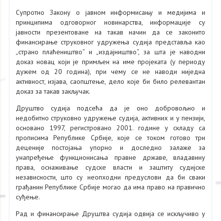
Супротно Закону о јавном информисању и медијима и
принципима одговорног новинарства, информације су
јавности презентоване на такав начин да се законито
финансирање струковног удружења судија представља као
„страно плаћеништво“ и „издајништво“, за шта је наводни
доказ новац који је примљен на име пројеката (у периоду
дужем од 20 година), при чему се не наводи ниједна
активност, изјава, саопштење, дело које би било релевантан
доказ за такав закључак.
Друштво судија подсећа да је оно добровољно и
недобитно струковно удружење судија, активних и у пензији,
основано 1997, регистровано 2001. године у складу са
прописима Републике Србије, које се током готово три
деценије постојања упорно и доследно залаже за
унапређење функционисања правне државе, владавину
права, оснаживање судске власти и заштиту судијске
независности, што су неопходни предуслови да би сваки
грађанин Републике Србије могао да има право на правично
суђење.
Рад и финансирање Друштва судија одвија се искључиво у