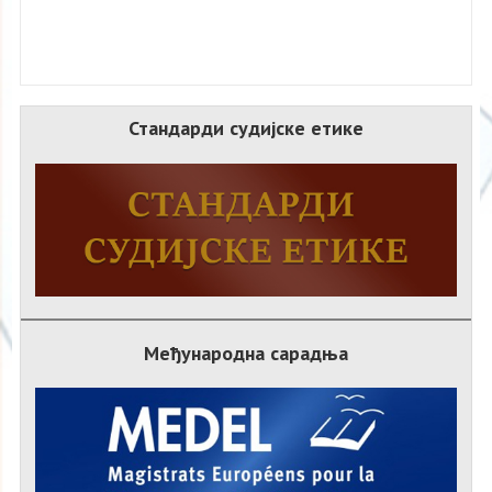
Стандарди судијске етике
Међународна сарадња