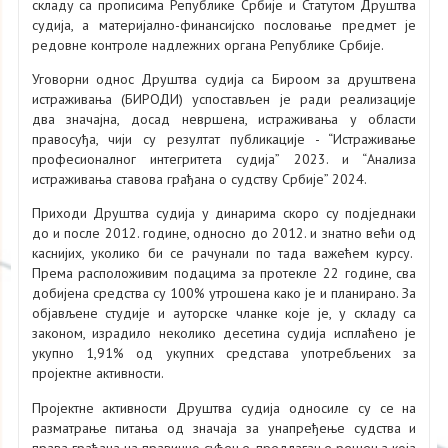
складу са прописима Републике Србије и Статутом Друштва
судија, а материјално-финансијско пословање предмет је
редовне контроле надлежних органа Републике Србије.
Уговорни однос Друштва судија са Бироом за друштвена
истраживања (БИРОДИ) успостављен је ради реализације
два значајна, досад невршена, истраживања у области
правосуђа, чији су резултат публикације - “Истраживање
професионалног интегритета судија” 2023. и “Анализа
истраживања ставова грађана о судству Србије” 2024.
Приходи Друштва судија у динарима скоро су подједнаки
до и после 2012. године, односно до 2012. и знатно већи од
каснијих, уколико би се рачунали по тада важећем курсу.
Према расположивим подацима за протекле 22 године, сва
добијена средства су 100% утрошена како је и планирано. За
објављене студије и ауторске чланке које је, у складу са
законом, израдило неколико десетина судија исплаћено је
укупно 1,91% од укупних средстава употребљених за
пројектне активности.
Пројектне активности Друштва судија односиле су се на
разматрање питања од значаја за унапређење судства и
права грађана на правично суђење, предлагање решења која