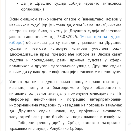
да је Друштво судија Србије изразито антисрпска
организација.
Осим омашком тачно изнете опаске о “намештеној афери у
ивањичком суду”, јер је истина да, осим “намештене”, никакве
афере ни није било, о чему је Друштво судија обавестило
јавност саопштењем од 23.07.2025.
“Мизансцен за судске
изборе”
, објаснивши да су напади у јавности на Друштво
судија и његове истакнуте чланове учестали ради
дискредитације пред предстојеће изборе за Високи савет
судства и последично, ради држања судства у сфери
политичког и другог недозвољеног утицаја, Друштво судија
истиче да су наведене информације неистините и непотпуне.
Уместо да се на дужан начин поштује право сваког да
истинито, потпуно и благовремено буде обавештен о
питањима од јавног значаја, у поменутим емисијама на ТВ
Информер неистинитим и погрешно интерпретираним
информацијама гледаоци су наведени на погрешан закључак
да Друштво судија новац од пројектних активности
злоупотребљава ради богаћења својих чланова и извођења
тзв.
“
обојене револуције
“
у Србији, односно разградње
државних институција Републике Србије.