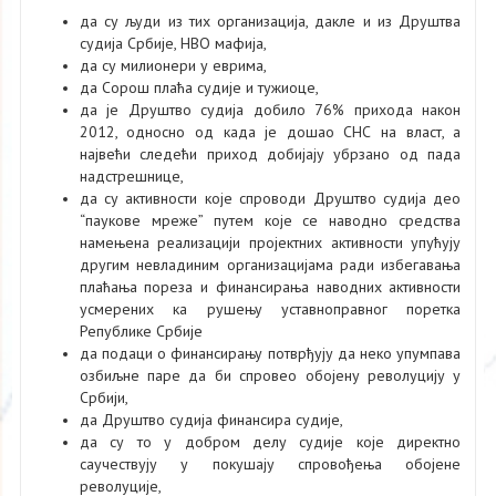
да су људи из тих организација, дакле и из Друштва
судија Србије, НВО мафија,
да су милионери у еврима,
да Сорош плаћа судије и тужиоце,
да је Друштво судија добило 76% прихода након
2012, односно од када је дошао СНС на власт, а
највећи следећи приход добијају убрзано од пада
надстрешнице,
да су активности које спроводи Друштво судија део
“паукове мреже” путем које се наводно средства
намењена реализацији пројектних активности упућују
другим нeвладиним организацијама ради избегавања
плаћања пореза и финансирања наводних активности
усмерених ка рушењу уставноправног поретка
Републике Србије
да подаци о финансирању потврђују да неко упумпава
озбиљне паре да би спровео обојену револуцију у
Србији,
да Друштво судија финансира судије,
да су то у добром делу судије које директно
саучествују у покушају спровођења обојене
револуције,