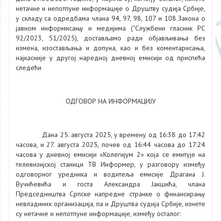
нетачне и непотпуне информације о Друштву судија Србије,
у складу са одредбама члана 94, 97, 98, 107 и 108 Закона о
јавном информисању и медијима (“Службени гласник РС
92/2023, 51/2025), достављамо ради објављивања без
измена, изостављања и допуна, као и без коментарисања,
најкасније у другој наредној дневној емисији од приспећа
следећи
ОДГОВОР НА ИНФОРМАЦИЈУ
Дана 25. августа 2025, у времену од 16:38 до 17:42
часова, и 27. августа 2025, почев од 16:44 часова до 17:24
часова у дневној емисији «Колегијум 2» која се емитује на
телевизијској станици ТВ Информер, у разговору између
одговорног уредника и водитеља емисије Драгана Ј.
Вучићевића и госта Александра Јакшића, члана
Председништва Српске напредне странке о финансирању
невладиних организација, па и Друштва судија Србије, изнете
су нетачне и непотпуне
информације, између осталог: