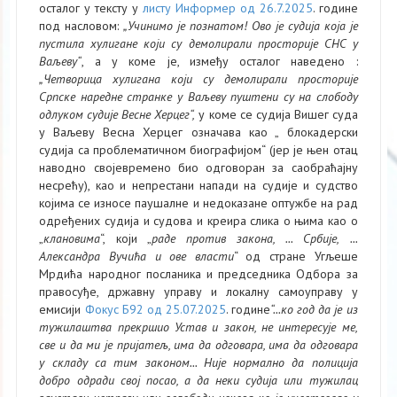
осталог у тексту у
листу Информер од 26.7.2025
. године
под насловом:
„Учинимо је познатом! Ово је судија која је
пустила хулигане који су демолирали просторије СНС у
Ваљеву“
, а у коме је, између осталог наведено :
„Четворица хулигана који су демолирали просторије
Српске наредне странке у Ваљеву пуштени су на слободу
одлуком судије Весне Херцег“,
у коме се судија Вишег суда
у Ваљеву Весна Херцег означава као „
блокадерски
судија са проблематичном биографијом“ (јер је њен отац
наводно својевремено био одговоран за саобраћајну
несрећу), као и непрестани напади на судије и судство
којима се износе паушалне и недоказане оптужбе на рад
одређених судија и судова и креира слика о њима као о
„
клановима
“, који „
раде против закона, ... Србије, ...
Александра Вучића и ове власти
“ од стране Угљеше
Мрдића народног посланика и председника Одбора за
правосуђе, државну управу и локалну самоуправу у
емисији
Фокус Б92 од 25.07.2025
. године
“...ко год да је из
тужилаштва прекршио Устав и закон, не интересује ме,
све и да ми је пријатељ, има да одговара, има да одговара
у складу са тим законом... Није нормално да полиција
добро одради свој посао, а да неки судија или тужилац