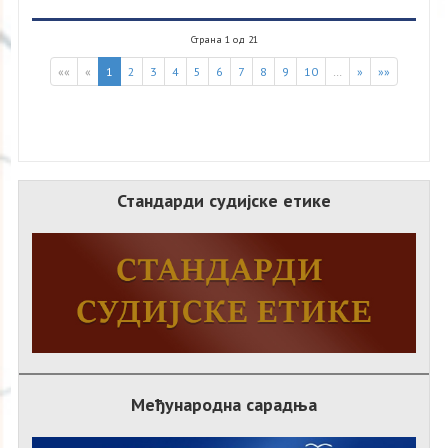
Страна 1 од 21
««
«
1
2
3
4
5
6
7
8
9
10
…
»
»»
Стандарди судијске етике
Међународна сарадња