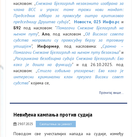
насловом: „
Снежана Бјелогрлић незаконито изабрана за
члана ВСС и упркос томе тражи нови мандат:
Председник одбора за правосуђе оштро критиковао
председницу Друштва судија
“,
Новости
,
025 Инфо.рс
и
Б92
под насловом: “
Помагачи Снежане Бјелогрлић на
њеном путу
”,
Ало
, под насловом „
Од Високог савета
судства направили су правосудну берзу за трговину
утицајем
“,
Информер
, под насловима: „
Срамно –
Помагачи Снежане Бјелогрлић на њеном путу безакоња
“ и
„
Раскринкана безобзирна судија Снежана Бјелогрлић: Ево
како је дошла на функцију
“ и од 26.10.2025. под
насловом: „
Стигло озбиљно упозорење: Ево како је
интересни криминални клан преузео Високи савет
судства
“ којима се,
Прочитај више...
Невиђена кампања против судија
29.07.2025
Саопштења за јавност
Поводом све учесталијих напада на судије, између