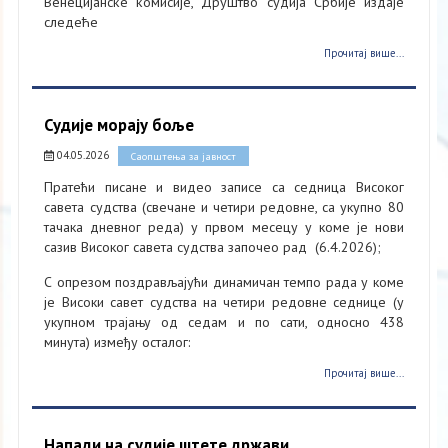
Венецијанске комисије, Друштво судија Србије издаје
следеће
Прочитај више...
Судије морају боље
04.05.2026
Саопштења за јавност
Пратећи писане и видео записе са седница Високог
савета судства (свечане и четири редовне, са укупно 80
тачака дневног реда) у првом месецу у коме је нови
сазив Високог савета судства започео рад (6.4.2026);
С опрезом поздрављајући динамичан темпо рада у коме
је Високи савет судства на четири редовне седнице (у
укупном трајању од седам и по сати, односно 438
минута) између осталог:
Прочитај више...
Напади на судије штете држави