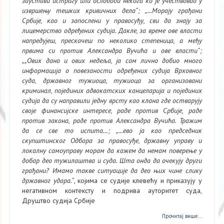
заустави истрагу или ослободи некога ко је учествовао у
извршењу тешких кривичних дела“; „...Морају грађани
Србије, као и запослени у правосуђу, сви да знају за
лицемерство одређених судија. Дакле, за време ове власти
напредујеш, прескачеш по неколико степеница, а међу
првима си против Александра Вучића и ове власти“;
„„Ових дана и ових недеља, ја сам лично добио много
информација о повезаности одређених судија Врховног
суда, државног тужиоца, тужиоца за организовани
криминал, појединих адвокатских канцеларија и појединих
судија да су направили једну врсту као клана где остварују
своје финансијске интересе, раде против Србије, раде
против закона, раде против Александра Вучића. Тражим
да се све то испита…;
„...ево ја као председник
скупштинског Одбора за правосуђе, државну управу и
локалну самоуправу морам да кажем да немам поверење у
добар део тужилаштва и суда. Шта онда да очекују други
грађани? Имамо такве ситуације да део њих чине слику
државног удара.“
, којима се судије клевећу и приказују у
негативном контексту и подрива ауторитет суда,
Друштво судија Србије
Прочитај више...