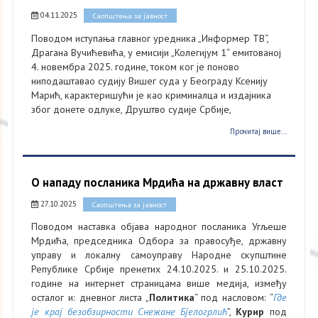
04.11.2025
Саопштења за јавност
Поводом иступања главног уредника „Информер ТВ“,
Драгана Вучићевића, у емисији „Колегијум 1“ емитованој
4. новембра 2025. године, током ког је поново
ниподаштавао судију Вишег суда у Београду Ксенију
Марић, карактеришући је као криминалца и издајника
због донете одлуке, Друштво судије Србије,
Прочитај више...
О нападу посланика Мрдића на државну власт
27.10.2025
Саопштења за јавност
Поводом наставка објава народног посланика Угљеше
Мрдићa, председника Одбора за правосуђе, државну
управу и локалну самоуправу Народне скупштине
Републике Србије пренетих 24.10.2025. и 25.10.2025.
године на интернет страницама више медија, између
осталог и: дневног листа „
Политика
“ под насловом: “
Где
је крај безобзирности Снежане Бјелогрлић
”,
Курир
под