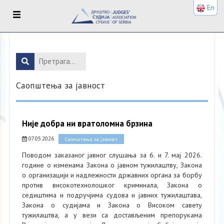
En
Саопштења за јавност
Није добра ни вратоломна брзина
07.05.2026
Саопштења за јавност
Поводом заказаног јавног слушања за 6. и 7. мај 2026.
године о изменама Закона о јавном тужилаштву, Закона
о организацији и надлежности државних органа за борбу
против високотехнолошког криминала, Закона о
седиштима и подручјима судова и јавних тужилаштава,
Закона о судијама и Закона о Високом савету
тужилаштва, а у вези са достављеним препорукама