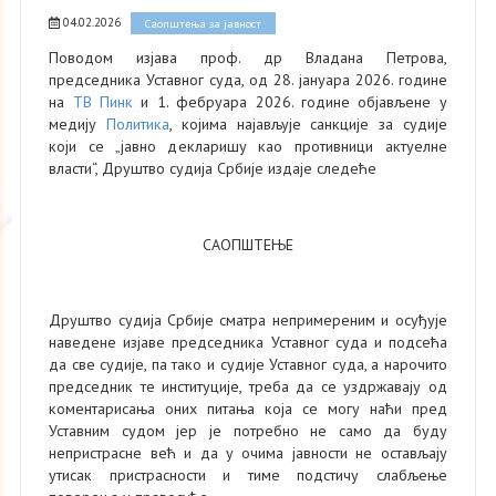
04.02.2026
Саопштења за јавност
Поводом изјава проф. др Владана Петрова,
председникa Уставног суда, од 28. јануара 2026. године
на
ТВ Пинк
и 1. фебруара 2026. године објављене у
медију
Политика
, којима најављује санкције за судије
који се „јавно декларишу као противници актуелне
власти“, Друштво судија Србије издаје следеће
САОПШТЕЊЕ
Друштво судија Србије сматра непримереним и осуђује
наведене изјаве председника Уставног суда и подсећа
да све судије, па тако и судије Уставног суда, а нарочито
председник те институције, треба да се уздржавају од
коментарисања оних питања која се могу наћи пред
Уставним судом јер је потребно не само да буду
непристрасне већ и да у очима јавности не остављају
утисак пристрасности и тиме подстичу слабљење