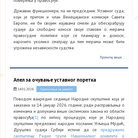
поверења у правосуђе.
Државни функционери, па ни председник Уставног суда,
који је притом и члан Венецијанске комисије Савета
Европе, не би својим изјавама смели да обесхрабрују
судије да слободно износе своје ставове о мерама
правосудне политике које се планирају и доносе,
нарочито уколико сматрају да тим мерама може бити
угрожена независности судства.
Прочитај више...
Апел за очување уставног поретка
14.01.2026
Саопштења за јавност
Поводом ванредне седнице Народне скупштине која је
заказана за 14. јануар 2026. године, ради расправљања о
изменама и допунама више системских закона из области
правосуђа
[1]
по хитној процедури, које је Народној
скупштини предложио народни посланик Угљеша Мрдић,
Друштво судија Србије истиче да се
придружило
саопштењу Радне групе Националног конвента о