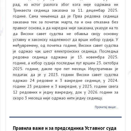
рад, из истог разлога због кога није одржана ни
Тринаеста седница заказана за 11. децембар 2025.
године. Сама чињеница да је Прва редовна седница
заказана тек за почетак марта, па и она отказана без
правног основа, а да наредна није заказана, указује на то
да Високи савет судства не обавља своју основну
уставну и законску надлежност да врши избор судија. У
међувремену, од почетка године, Високи савет судства
је одржао чак шест електронских седница. Последња
редовна седница одржана је 13. новембра 2025.
године, а избор судија последњи пут вршен 23. октобра
2025. године, дакле пре пет месеци. Илустративан је
податак да је у 2023. години Високи савет судства
одржао 24 редовне и 3 ванредне седнице, у 2024.
години 23 редовне и 3 ванредне, у 2025. години свега
12 редовних и једну ванредну, док у 2026. години за
скоро 3 месеца није одржао нити једну седницу.
Прочитај више...
Правила важе и за председника Уставног суда