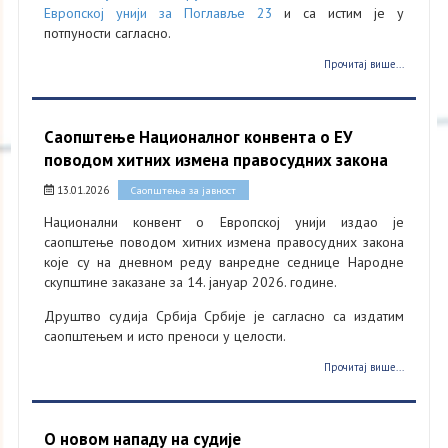
Европској унији за Поглавље 23
и са истим је у
потпуности сагласнo.
Прочитај више...
Саопштeње Националног конвента о ЕУ
поводом хитних измена правосудних закона
13.01.2026
Саопштења за јавност
Национални конвент о Европској унији издао је
саопштење поводом хитних измена правосудних закона
које су на дневном реду ванредне седнице Народне
скупштине заказане за 14. јануар 2026. године.
Друштво судија Србија Србије је сагласно са издатим
саопштењем и исто преноси у целости.
Прочитај више...
О новом нападу на судије