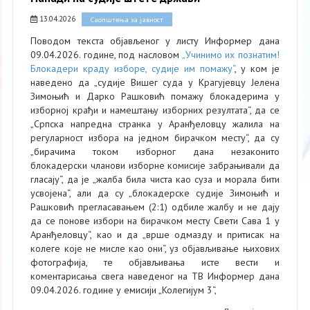
13.04.2026
Саопштења за јавност
Поводом текста објављеног у листу Информер дана
09.04.2026. године, под насловом
„Учинимо их познатим!
Блокадери краду изборе, судије им помажу“
, у ком је
наведено да „судије Вишег суда у Крагујевцу Јелена
Зимоњић и Дарко Рашковић помажу блокадерима у
изборној крађи и намештању изборних резултата“, да се
„Српска напредна странка у Аранђеловцу жалила на
регуларност избора на једном бирачком месту“, да су
„бирачима током изборног дана незаконито
блокадерски чланови изборне комисије забрањивали да
гласају“, да је „жалба била чиста као суза и морала бити
усвојена“, али да су „блокадерске судије Зимоњић и
Рашковић прегласавањем (2:1) одбиле жалбу и не дају
да се понове избори на бирачком месту Свети Сава 1 у
Аранђеловцу“, као и да „врше одмазду и притисак на
колеге које не мисле као они“, уз објављивање њихових
фотографија, те објављивања исте вести и
коментарисања свега наведеног на ТВ Информер дана
09.04.2026. године у емисији „Колегијум 3“,