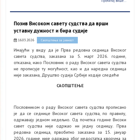
Прочитај више...
Позив Високом савету судства да врши
уставну дужност и бира судије
16.03.2026
Саопштења за јавност
Имајући у виду да је Прва редовна седница Високог
савета судства, заказана за 5. март 2026. године,
отказана, иако Пословник о раду Високог савета судства
не прописује ту могућност, као и да наредна седница
није заказана, Друштво судија Србије издаје следеће
САОПШТЕЊЕ
Пословником о раду Високог савета судства прописано
је да се седнице Високог савета судства, по правилу,
одржавају једном недељно. Од почетка године Високи
савет судства није одржао ни једну седницу. Прва
редовна седница, првобитно заказана за 15. јануар
2026. године, није одржана због недостатка кворума за