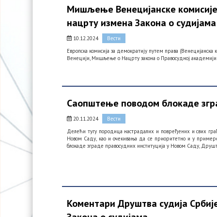
Мишљење Венецијанске комисије 
нацрту измена Закона о судијама
10.12.2024
Вести
Европска комисија за демократију путем права (Венецијанска ко
Венецији, Мишљење о Нацрту закона о Правосудној академији и
Саопштење поводом блокаде згра
20.11.2024
Вести
Делећи тугу породица настрадалих и повређених и свих грађа
Новом Саду, као и очекивања да се приоритетно и у пример
блокаде зграде правосудних институција у Новом Саду, Друшт
Коментари Друштва судија Србије