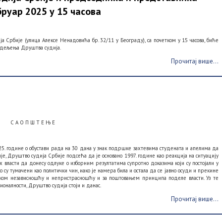
руар 2025 у 15 часова
а Србије (улица Алексе Ненадовића бр. 32/11 у Београду), са почетком у 15 часова, биће
одељења Друштва судија.
Прочитај више...
С А О П Ш Т Е Њ Е
5. године о обустави рада на 30 дана у знак подршке захтевима студената и апелима да
е, Друштво судија Србије подсећа да је основано 1997. године као реакција на ситуацију
х власти да донесу одлуке о изборним резултатима супротно доказима који су постојали у
су тумачени као политички чин, иако је намера била и остала да се јавно осуди и прекине
дском независношћу и непристрасношћу и за поштовањем принципа поделе власти. Уз те
ионалности, Друштво судија стоји и данас.
Прочитај више...