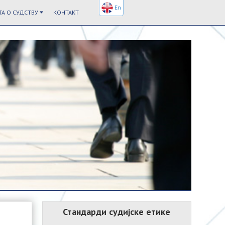
En
А О СУДСТВУ
КОНТАКТ
Стандарди судијске етике