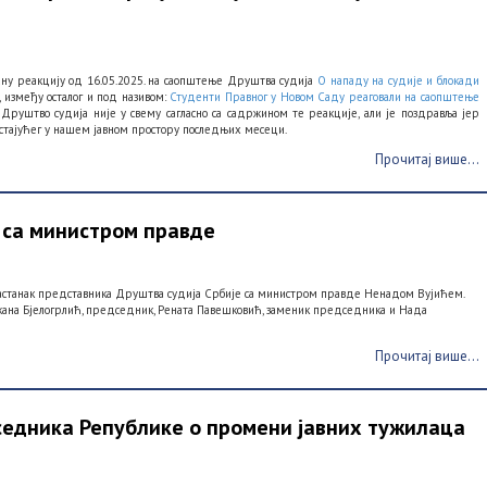
ану реакцију од 16.05.2025. на саопштење Друштва судија
О нападу на судије и блокади
, између осталог и под називом:
Студенти Правног у Новом Саду реаговали на саопштење
. Друштво судија није у свему сагласно са садржином те реакције, али је поздравља јер
достајућег у нашем јавном простору последњих месеци.
Прочитај више...
 са министром правде
 састанак представника Друштва судија Србије са министром правде Ненадом Вујићем.
жана Бјелогрлић, председник, Рената Павешковић, заменик председника и Нада
Прочитај више...
едника Републике о промени јавних тужилаца