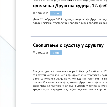
одељења Друштва судија, 12. феб
12.02.2025
Вести
Дана 12. фебруара 2025. године, у канцеларији Друштва судиј
одржан састанак руководства и председника и представника 
Саопштење о судству у друштву
02.02.2025
Вести
Поводом одлуке Адвокатске коморе Србије од 2. фебруара 202
се протестима у широј мери придруже, између осталих, и судиј
у којој су поједине судије попустиле под притиском политички
списима. Оснивање и касније деловање Друштва судија неретко 
свако мешање политике у суђење и устраје у захтеву за су
вредности, као и вредности достојанства, интегритета и профес