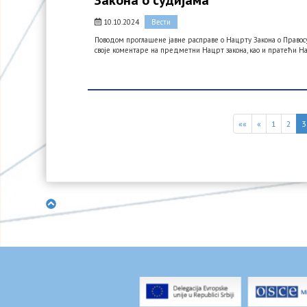
Закона о судијама
10.10.2024
Вести
Поводом проглашене јавне расправе о Нацрту Закона о Правосу
своје коментаре на предметни Нацрт закона, као и пратећи Н
««
«
1
2
3