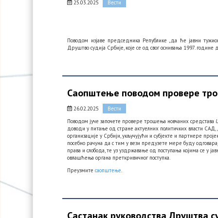
25.03.2025
Вести
Поводом изјаве председника Републике „да ће јавни тужио
Друштво судија Србије, које се од свог оснивања 1997. године 
Саопштење поводом провере тро
26.02.2025
Вести
Поводом јуче започете провере трошења новчаних средстава
доводи у питање од стране актуелних политичких власти САД, 
организације у Србији, укључујући и субјекте и партнере проје
посебно рачуна да с тим у вези предузете мере буду одговара
права и слобода, те уз уздржавање од поступања којима се у јав
овлашћења органа преткривичног поступка.
Преузмите
саопштење
.
Састанак руководства Друштва су