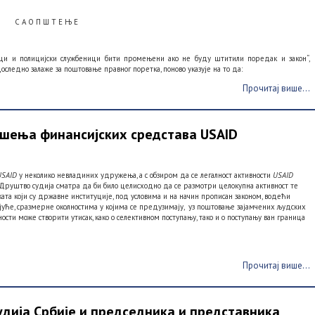
С А О П Ш Т Е Њ Е
ци и полицијски службеници бити промењени ако не буду штитили поредак и закон“,
доследно залаже за поштовање правног поретка, поново указује на то да:
Прочитај више...
шења финансијских средстава USAID
USAID
у неколико невладиних удружења, а с обзиром да се легалност активности
USAID
Друштво судија сматра да би било целисходно да се размотри целокупна активност те
ката који су државне институције, под условима и на начин прописан законом, водећи
јуће, сразмерне околностима у којима се предузимају, уз поштовање зајамчених људских
ности може створити утисак, како о селективном поступању, тако и о поступању ван граница
Прочитај више...
дија Србије и председника и представника