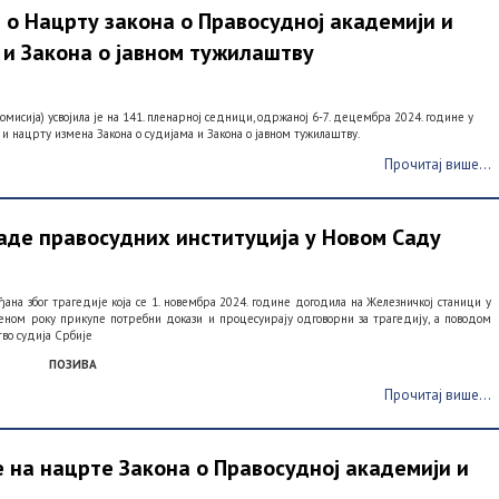
о Нацрту закона о Правосудној академији и
 и Закона о јавном тужилаштву
мисија) усвојила је на 141. пленарној седници, одржаној 6-7. децембра 2024. године у
 нацрту измена Закона о судијама и Закона о јавном тужилаштву.
Прочитај више...
де правосудних институција у Новом Саду
на због трагедије која се 1. новембра 2024. године догодила на Железничкој станици у
еном року прикупе потребни докази и процесуирају одговорни за трагедију, а поводом
во судија Србије
ПОЗИВА
Прочитај више...
 на нацрте Закона о Правосудној академији и