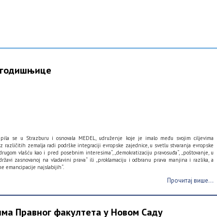
 годишњице
kupila se u Strazburu i osnovala MEDEL, udruženje koje je imalo među svojim ciljevima
 različitih zemalja radi podrške integraciji evropske zajednice, u svetlu stvaranja evropske
drugom vlašću kao i pred posebnim interesima“, „demokratizaciju pravosuđa“, „poštovanje, u
žavi zasnovanoj na vladavini prava“ ili „proklamaciju i odbranu prava manjina i razlika, a
ne emancipacije najslabijih“.
Прочитај више...
има Правног факултета у Новом Саду