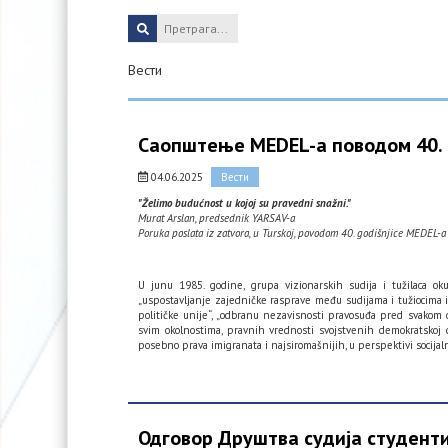
Вести
Саопштење MEDEL-а поводом 40.
04.06.2025
Вести
"Želimo budućnost u kojoj su pravedni snažni."
Murat Arslan, predsednik YARSAV-a
Poruka poslata iz zatvora, u Turskoj, povodom 40. godišnjice MEDEL-a
U junu 1985. godine, grupa vizionarskih sudija i tužilaca o
„uspostavljanje zajedničke rasprave među sudijama i tužiocima iz
političke unije“, „odbranu nezavisnosti pravosuđa pred svakom 
svim okolnostima, pravnih vrednosti svojstvenih demokratskoj dr
posebno prava imigranata i najsiromašnijih, u perspektivi socijal
Одговор Друштва судија студент