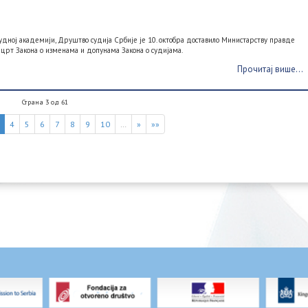
дној академији, Друштво судија Србије је 10. октобра доставило Министарству правде
ацрт Закона о изменама и допунама Закона о судијама.
Прочитај више...
Страна 3 од 61
4
5
6
7
8
9
10
…
»
»»