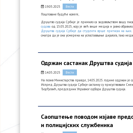
19.05.2025
Вести
Поштоване будуће колеге,
Друштво судија Србије је примило са задовољством вашу пис
судова
од 15.05.2025, коју је већ више медија и јавно објавило
Друштва судија Србије да студенти врше притисак на њих
сматра да је она усмерена на успостављање дијалога, тако не
Одржан састанак Друштва судија
14.05.2025
Вести
На позив Министарства правде, 14.05.2025. године одржан је
Испред Друштва судија Србије састанку су присуствовали Сне
Ђорђевић, председник Управног одбора Друштва судија.
Саопштење поводом изјаве предс
и полицијских службеника