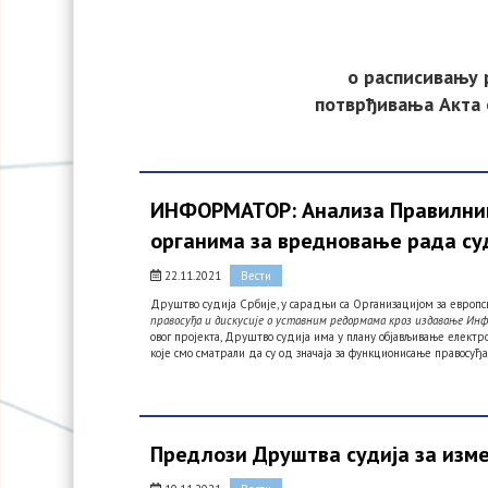
о расписивању
потврђивања Акта 
ИНФОРМАТОР: Aнализа Правилника
органима за вредновање рада су
22.11.2021
Вести
Друштво судија Србије, у сарадњи са Организацијом за европс
правосуђа и дискусије о уставним редормама кроз издавање Ин
овог пројекта, Друштво судија има у плану објављивање елект
које смо сматрали да су од значаја за функционисање правосуђа
Предлози Друштва судија за изм