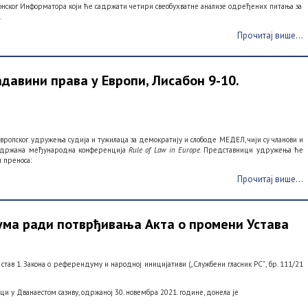
ронског Информатора који ће садржати четири свеобухватне анализе одређених питања за
.
Прочитај више...
авини права у Европи, Лисабон 9-10.
Европског удружења судија и тужилаца за демократију и слободе МЕДЕЛ, чији су чланови и
 одржана међународна конференција
Rule of Law in Europe.
Представници удружења ће
 преноса:
Прочитај више...
ма ради потврђивања Акта о промени Устава
2. став 1. Закона о референдуму и народној иницијативи („Службени гласник РСˮ, бр. 111/21
и у Дванаестом сазиву, одржаној 30. новембра 2021. године, донела је