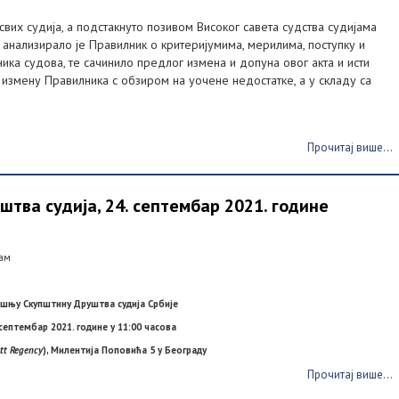
х судија, а подстакнуто позивом Високог савета судства судијама
е анализирало је Правилник о критеријумима, мерилима, поступку и
ка судова, те сачинило предлог измена и допуна овог акта и исти
 измену Правилника с обзиром на уочене недостатке, а у складу са
Прочитај више...
ва судија, 24. септембар 2021. године
вам
шњу Скупштину Друштва судија Србије
 септембар 2021. године у 1
1
:00 часова
tt Regency
), Милентија Поповића 5 у Београду
Прочитај више...