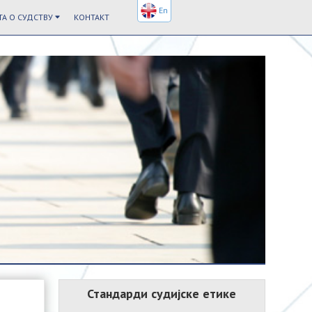
En
А О СУДСТВУ
КОНТАКТ
Стандарди судијске етике