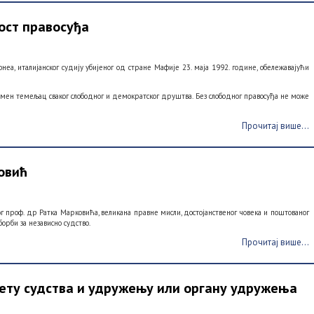
ност правосуђа
неа, италијанског судију убијеног од стране Мафије 23. маја 1992. године, обележавајући
амен темељац сваког слободног и демократског друштва. Без слободног правосуђа не може
Прочитај више...
овић
г проф. др Ратка Марковића, великана правне мисли, достојанственог човека и поштованог
орби за независно судство.
Прочитај више...
вету судства и удружењу или органу удружења