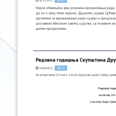
10.11.2021
Вести
Након обављена два редовна вредновања рада сви
да се о овој теми изјасне, Друштво судија Србиј
органима за вредновање рада судија и председни
доставило Високом савету судства, са позивом на
датим предлозима.
Редовна годишња Скупштина Друшт
24.08.2021
Вести
На основу члана 29. став 2. Статута Друштва судија Србије, сази
Редовну годи
за петак, 24.
у хотелу Хајат (
Hya