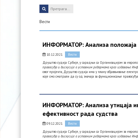
Вести
ИНФОРМАТОР: Анализа положаја с
10.12.2021
Вести
Друштво судија Србије, у сарадњи са Организацијом за европс
правосуђа и дискусије о уставним редормама кроз издавање Ин
овог пројекта, Друштво судија има у плану објављивање елект
које смо сматрали да су од значаја за функционисање правосуђа
ИНФОРМАТОР: Анализа утицаја ин
ефективност рада судства
09.12.2021
Вести
Друштво судија Србије, у сарадњи са Организацијом за европс
правосуђа и дискусије о уставним редормама кроз издавање Ин