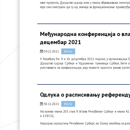
овог пројекта, Друштво судија има у плану објављивање елект
које смо сматрали да су од значаја за функционисање правосуђа
Међународна конференција о влад
децембар 2021
09.12.2021
Вести
У Лисабону ће 9. и 10. децембра 2021. године
,
у организацији 
Друштво судија Србије и Удружење тужилаца Србије, бити
учествовати на конференцији, коју можете пратити уживо путем
Одлука о расписивању референду
30.11.2021
Вести
На основу члана 203. став 9. Устава Републике Србије и члана 4
и 119/21),
Народна скупштина Републике Србије, на Осмој посебној седниц