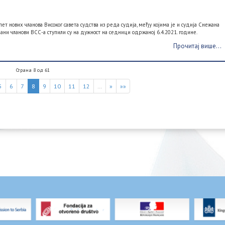
ет нових чланова Високог савета судства из реда судија, међу којима је и судија Снежана
рани чланови ВСС-а ступили су на дужност на седници одржаној 6.4.2021. године.
Прочитај више...
Страна 8 од 61
5
6
7
8
9
10
11
12
…
»
»»