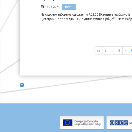
21.04.2021
Вести
На судским изборима одржаним 7.12.2020. године изабрано је п
[1]
Бјелогрлић, председница Друштва судија Србије
. Новоизаб
««
«
…
3
4