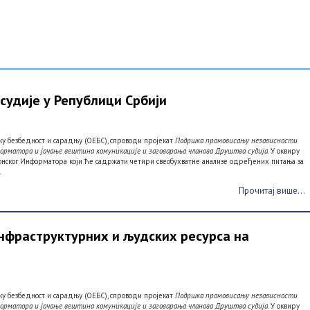
удије у Републици Србији
ку безбедност и сарадњу (ОЕБС), спроводи пројекат
Подршка промовисању независности
форматора и јачање вештина комуникације и заговарања чланова Друштва судија.
У оквиру
ронског Информатора који ће садржати четири свеобухватне анализе одређених питања за
.
Прочитај више...
фраструктурних и људских ресурса на
ку безбедност и сарадњу (ОЕБС), спроводи пројекат
Подршка промовисању независности
форматора и јачање вештина комуникације и заговарања чланова Друштва судија.
У оквиру