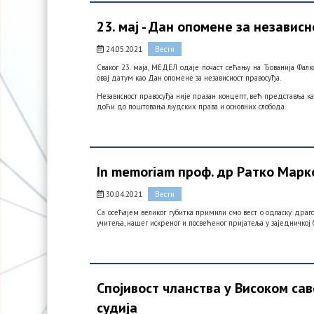
23. мај - Дан опомене за независ
24.05.2021
Вести
Сваког 23. маја, МЕДЕЛ одаје почаст сећању на Ђованија Фалко
овај датум као Дан опомене за независност правосуђа.
Независност правосуђа није празан концепт, већ представља к
доћи до поштовања људских права и основних слобода.
In memoriam проф. др Ратко Марк
30.04.2021
Вести
Са осећајем великог губитка примили смо вест о одласку драго
учитеља, нашег искреног и посвећеног пријатеља у заједничкој б
Спојивост чланства у Високом са
судија