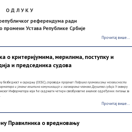
О Д Л У К У
 републичког референдума ради
о промени Устава Републике Србије
Прочитај више...
 о критеријумима, мерилима, поступку и
дија и председника судова
ку безбедност и сарадњу (ОЕБС), спроводи пројекат
Подршка промовисању независности
форматора и јачање вештина комуникације и заговарања чланова Друштва судија.
У оквиру
ронског Информатора који ће садржати четири свеобухватне анализе одређених питања за
.
Прочитај више...
ену Правилника о вредновању