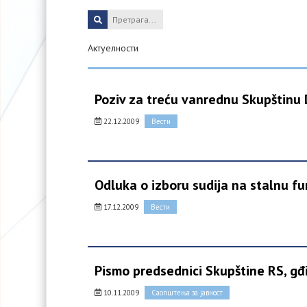
Актуелности
Poziv za treću vanrednu Skupštinu D
22.12.2009
Вести
Odluka o izboru sudija na stalnu fu
17.12.2009
Вести
Pismo predsednici Skupštine RS, gđi
10.11.2009
Саопштења за јавност