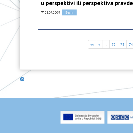
u perspektivi ili perspektiva pravd
08.07.2009
Вести
««
«
…
72
73
7