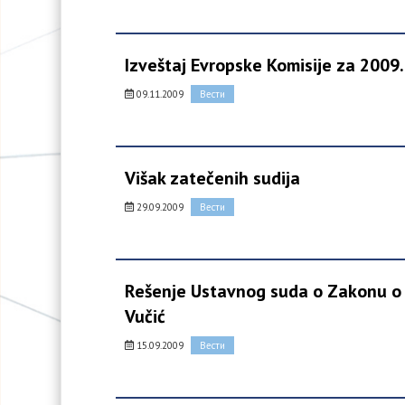
Izveštaj Evropske Komisije za 2009
09.11.2009
Вести
Višak zatečenih sudija
29.09.2009
Вести
Rešenje Ustavnog suda o Zakonu o s
Vučić
15.09.2009
Вести