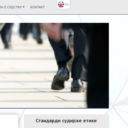
En
А О СУДСТВУ
КОНТАКТ
Стандарди судијске етике