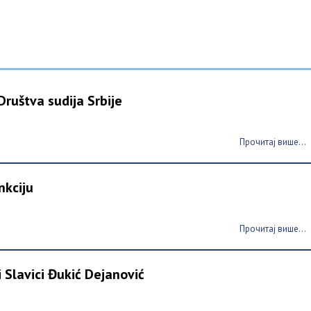
ruštva sudija Srbije
Прочитај више...
nkciju
Прочитај више...
 Slavici Đukić Dejanović