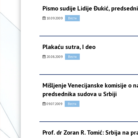
Pismo sudije Lidije Đukić, predsedn
10.09.2009
Вести
Plakaću sutra, I deo
20.08.2009
Вести
Mišljenje Venecijanske komisije o na
predsednika sudova u Srbiji
09.07.2009
Вести
Prof. dr Zoran R. Tomić: Srbija na