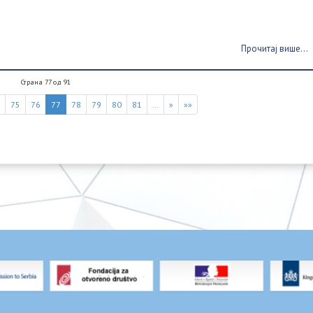
e
Прочитај више...
Страна 77 од 91
4
75
76
77
78
79
80
81
…
»
»»