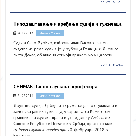
Прочитај више...
Ниподаштавање и вређање судија и тужилаца
26.02.2018
Измене Устава
Судија Саво Ђурђић, изборни члан Високог савета
судства из реда судија је у рубрици
Реакције
Дневног
листа
Данас
, објавио текст који преносимо у целости.
Прочитај више...
СНИМАК: Јавно слушање професора
21.02.2018
Измене Устава
Друштво судија Србије и Удружење јавнох тужилаца и
заменика јавних тужилаца, у сарадњи са Комитетом
правника за људска права и уз подршку Амбасаде
Савезне Републике Немачке у Србији, организовали
су
Јавно слушање професора
20. фебруара 2018. у
Београду.