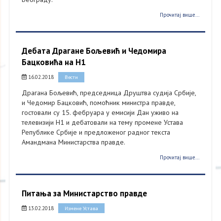
Прочитај више...
Дебата Драгане Бољевић и Чедомира
Бацковића на Н1
16.02.2018
Вести
Драгана Бољевић, председница Друштва судија Србије,
и Чедомир Бацковић, помоћник министра правде,
гостовали су 15. фебруара у емисији Дан уживо на
телевизији Н1 и дебатовали на тему промене Устава
Републике Србије и предложеног радног текста
Амандмана Министарства правде.
Прочитај више...
Питања за Министарство правде
13.02.2018
Измене Устава