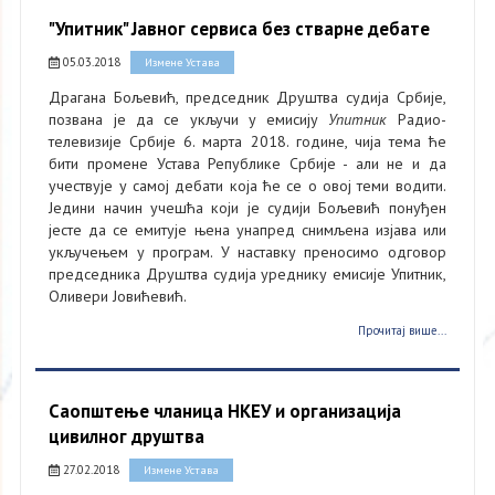
"Упитник" Јавног сервиса без стварне дебате
05.03.2018
Измене Устава
Драгана Бољевић, председник Друштва судија Србије,
позвана је да се укључи у емисију
Упитник
Радио-
телевизије Србије 6. марта 2018. године, чија тема ће
бити промене Устава Републике Србије - али не и да
учествује у самој дебати која ће се о овој теми водити.
Једини начин учешћа који је судији Бољевић понуђен
јесте да се емитује њена унапред снимљена изјава или
укључењем у програм. У наставку преносимо одговор
председника Друштва судија уреднику емисије Упитник,
Оливери Јовићевић.
Прочитај више...
Саопштење чланица НКЕУ и организација
цивилног друштва
27.02.2018
Измене Устава