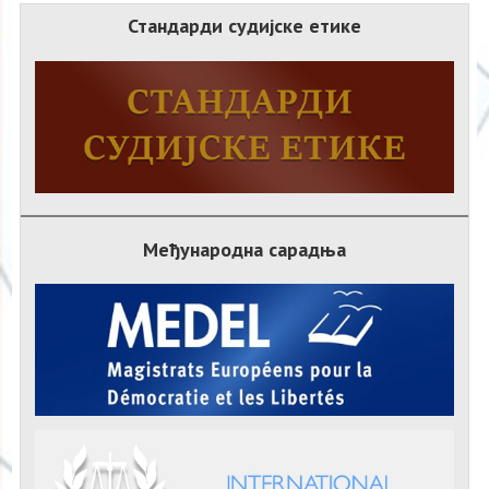
Стандарди судијске етике
Међународна сарадња