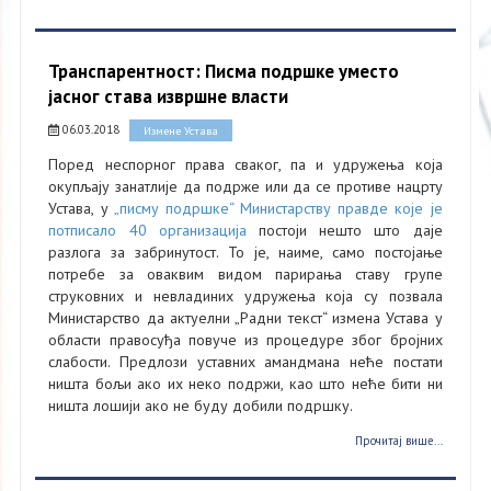
Транспарентност: Писма подршке уместо
јасног става извршне власти
06.03.2018
Измене Устава
Поред неспорног права сваког, па и удружења која
окупљају занатлије да подрже или да се противе нацрту
Устава, у
„писму подршке“ Министарству правде које је
потписало 40 организација
постоји нешто што даје
разлога за забринутост. То је, наиме, само постојање
потребе за оваквим видом парирања ставу групе
струковних и невладиних удружења која су позвала
Министарство да актуелни „Радни текст“ измена Устава у
области правосуђа повуче из процедуре због бројних
слабости. Предлози уставних амандмана неће постати
ништа бољи ако их неко подржи, као што неће бити ни
ништа лошији ако не буду добили подршку.
Прочитај више...