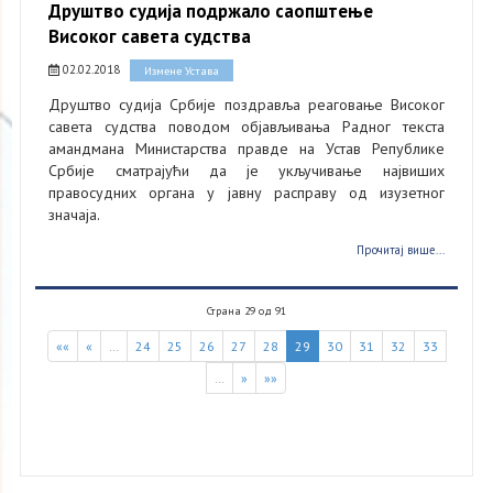
Друштво судија подржало саопштење
Високог савета судства
02.02.2018
Измене Устава
Друштво судија Србије поздравља реаговање Високог
савета судства поводом објављивања Радног текста
амандмана Министарства правде на Устав Републике
Србије сматрајући да је укључивање највиших
правосудних органа у јавну расправу од изузетног
значаја.
Прочитај више...
Страна 29 од 91
««
«
…
24
25
26
27
28
29
30
31
32
33
…
»
»»