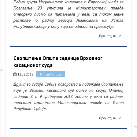
Радна група Националног конвента о Европској унији за
Поглавље 23 упутила је Министарству правде
отворено писмо са питањима у вези са током јавне
расправе о радној верзији Амандмана на Устав
Републике Србије у делу који се односи на правосуђе.
Прочитај више...
Саопштење Опште седнице Врховног
касационог суда
12.02.2018
Измене Устава
Друштво судија Србије поздравља и подржава Саопштење
које је Врховни касациони суд донео на својој Општој
седници 8. и 9. фебруара 2018. године у вези са радним
текстом амандмана Министарства правде на Устав
Републике Србије.
Прочитај више...