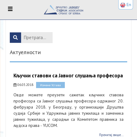
En
Актуелности
Кључни ставови са Јавног слушања професора
06.03.2018
Измене Устава
Овде можете преузети сажетак кључних ставова
професора са Јавног слушања професора одржаног 20.
фебруара 2018. у Београду, у организацији Друштва
судија Србије и Удружења јавних тужилаца и заменика
јавних тужилаца, у сарадњи са Комитетом правника за
људска права - YUCOM.
Прочитај више...