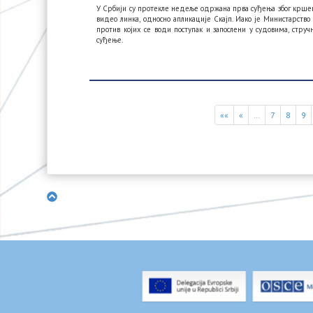
У Србији су протекле недеље одржана прва суђења због кршењ
видео линка, односно апликације Скајп. Иако је Министарст
против којих се води поступак и запослени у судовима, стр
суђење.
««
«
…
7
8
9