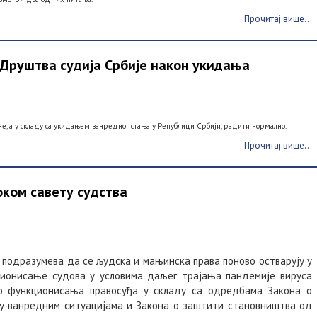
Прочитај више...
Друштва судија Србије након укидања
не, а у складу са укидањем ванредног стања у Републици Србији, радити нормално.
Прочитај више...
оком савету судства
подразумева да се људска и мањинска права поново остварују у
ционисање судова у условима даљег трајања пандемије вируса
 функционисања правосуђа у складу са одредбама Закона о
 ванредним ситуацијама и Закона о заштити становништва од