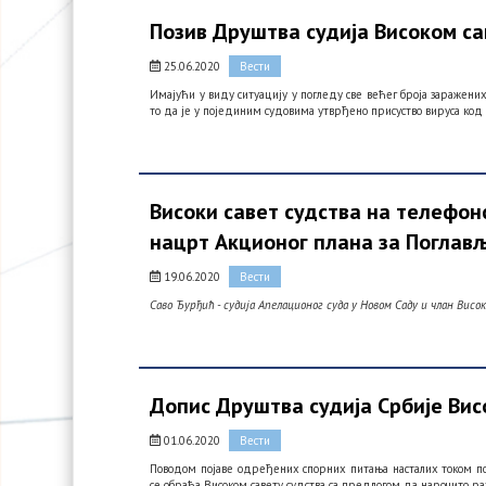
Позив Друштва судија Високом са
25.06.2020
Вести
Имајући у виду ситуацију у погледу све већег броја заражени
то да је у појединим судовима утврђено присуство вируса код
Високи савет судства на телефон
нацрт Акционог плана за Поглављ
19.06.2020
Вести
Саво Ђурђић - судија Апелационог суда у Новом Саду и члан Висо
Допис Друштва судија Србије Вис
01.06.2020
Вести
Поводом појаве одређених спорних питања насталих током по
се обраћа Високом савету судства са предлогом да нарочито р