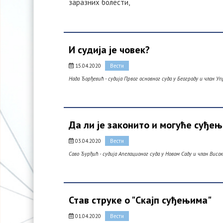
заразних болести,
И судија је човек?
15.04.2020
Вести
Нада Ђорђевић - судија Првог основног суда у Београду и члан У
Да ли је законито и могуће суђе
03.04.2020
Вести
Саво Ђурђић - судија Апелационог суда у Новом Саду и члан Висо
Став струке о "Скајп суђењима"
01.04.2020
Вести