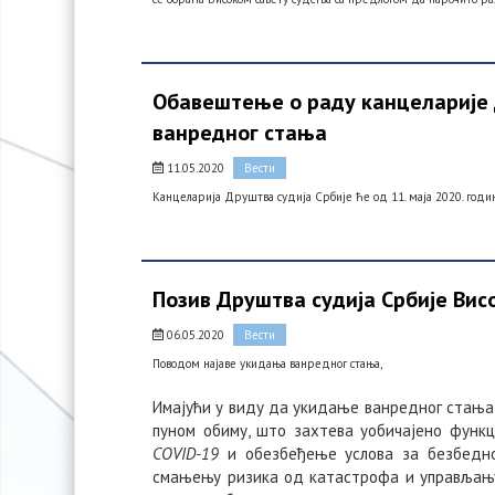
Обавештење о раду канцеларије 
ванредног стања
11.05.2020
Вести
Канцеларија Друштва судија Србије ће од 11. маја 2020. годи
Позив Друштва судија Србије Вис
06.05.2020
Вести
Поводом најаве укидања ванредног стања,
Имајући у виду да укидање ванредног стања 
пуном обиму, што захтева уобичајено функ
COVID-19
и обезбеђење услова за безбедно
смањењу ризика од катастрофа и управљању