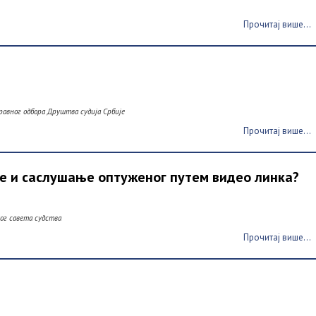
Прочитај више...
правног одбора Друштва судија Србије
Прочитај више...
ње и саслушање оптуженог путем видео линка?
ког савета судства
Прочитај више...