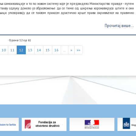
а самоизолације и то по новом систему које је предвидело Министарство правде - путем
во такву одлуку донело уз образложење да се тиме од ширења коронавируса штите и они
учњаци упозоравају да се таквом праксом драстично крше права окривљеног на правично
Прочитај више...
Страна 12 од 61
10
11
12
13
14
15
16
…
»
»»