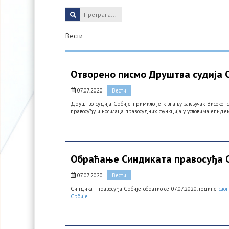
Вести
Отворено писмо Друштва судија С
07.07.2020
Вести
Друштво судија Србије примило је к знању закључак Високог с
правосуђу и носилаца правосудних функција у условима епиде
Обраћање Синдиката правосуђа С
07.07.2020
Вести
Синдикат правосуђа Србије обратио се 07.07.2020. године
сао
Србије
.