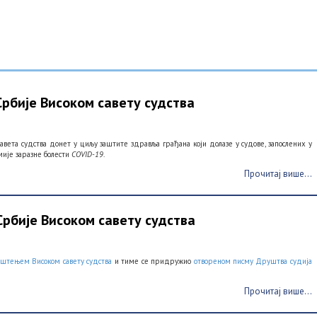
рбије Високом савету судства
авета судства донет у циљу заштите здравља грађана који долазе у судове, запослених у
мије заразне болести
C
OVID-
19
.
Прочитај више...
рбије Високом савету судства
пштењем Високом савету судства
и тиме се придружио
отвореном писму Друштва судија
Прочитај више...