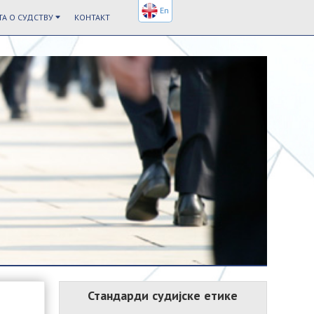
En
А О СУДСТВУ
КОНТАКТ
Стандарди судијске етике