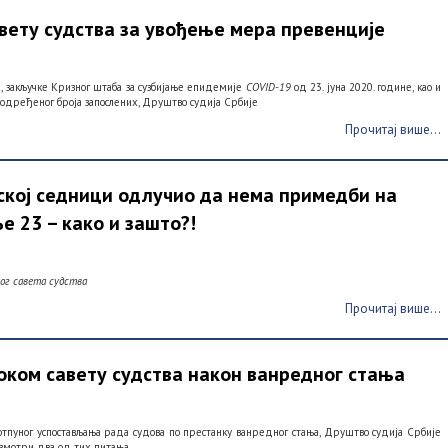
вету судства за увођење мера превенције
х, закључке Кризног штаба за сузбијање епидемије
COVID-19
од 23. јуна 2020. године, као и
 одређеног броја запослених, Друштво судија Србије
Прочитај више...
ској седници одлучио да нема примедби на
е 23 – како и зашто?!
ког савета судства
Прочитај више...
оком савету судства након ванредног стања
тпуног успостављања рада судова по престанку ванредног стања, Друштво судија Србије
азмотри два од тих питања.