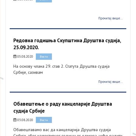
Прочитај више...
Редовна годишња Скупштина Друштва судија,
25.09.2020.
05.08.2020
Вести
На основу члана 29. став 2. Статута Друштва судија
Србије, сазивам
Прочитај више...
Обавештење о раду канцеларије Друштва
судија Србије
03.08.2020
Вести
Обавештавамо вас да канцеларија Друштва судија
Србије, због колективног годишњег одмора, неће радити