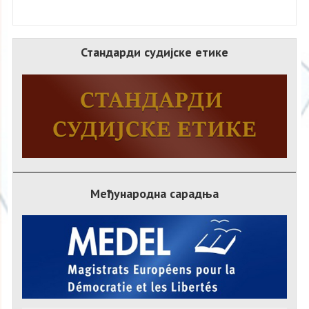
Стандарди судијске етике
Међународна сарадња