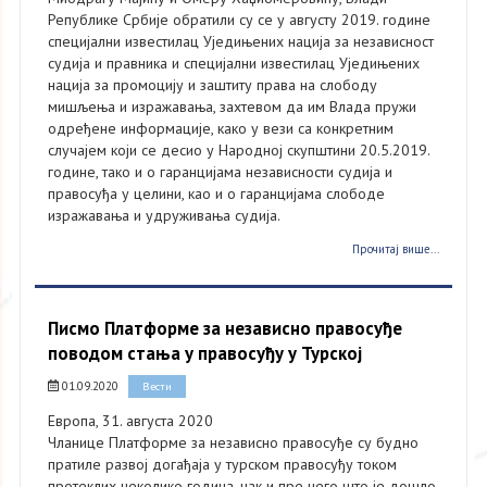
Републике Србије обратили су се у августу 2019. године
специјални известилац Уједињених нација за независност
судија и правника и специјални известилац Уједињених
нација за промоцију и заштиту права на слободу
мишљења и изражавања, захтевом да им Влада пружи
одређене информације, како у вези са конкретним
случајем који се десио у Народној скупштини 20.5.2019.
године, тако и о гаранцијама независности судија и
правосуђа у целини, као и о гаранцијама слободе
изражавања и удруживања судија.
Прочитај више...
Писмо Платформе за независно правосуђе
поводом стања у правосуђу у Турској
01.09.2020
Вести
Европа, 31. августа 2020
Чланице Платформе за независно правосуђе су будно
пратиле развој догађаја у турском правосуђу током
протеклих неколико година, чак и пре него што је дошло