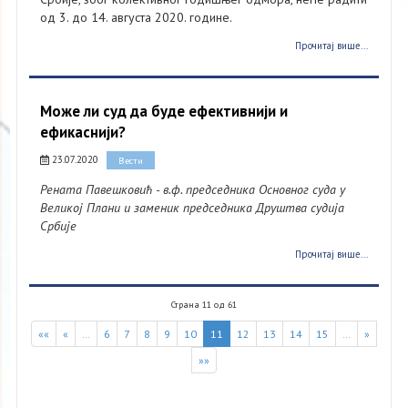
од 3. до 14. августа 2020. године.
Прочитај више...
Може ли суд да буде ефективнији и
ефикаснији?
23.07.2020
Вести
Рената Павешковић - в.ф. председника Основног суда у
Великој Плани и заменик председника Друштва судија
Србије
Прочитај више...
Страна 11 од 61
««
«
…
6
7
8
9
10
11
12
13
14
15
…
»
»»