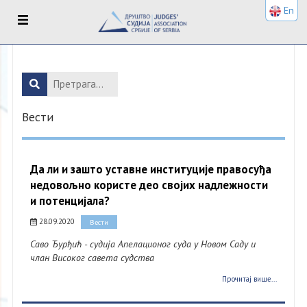
En
Вести
Да ли и зашто уставне институције правосуђа
недовољно користе део својих надлежности
и потенцијала?
28.09.2020
Вести
Саво Ђурђић - судија Апелационог суда у Новом Саду и
члан Високог савета судства
Прочитај више...