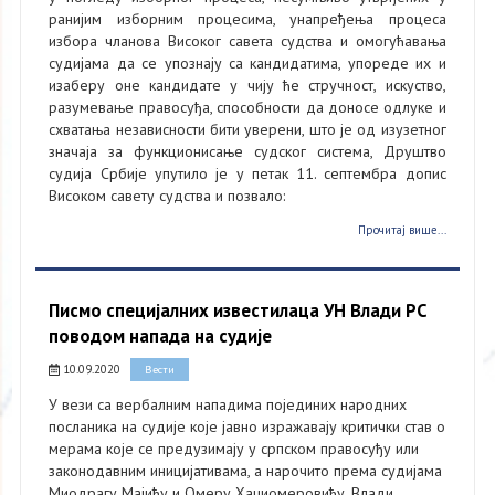
ранијим изборним процесима, унапређења процеса
избора чланова Високог савета судства и омогућавања
судијама да се упознају са кандидатима, упореде их и
изаберу оне кандидате у чију ће стручност, искуство,
разумевање правосуђа, способности да доносе одлуке и
схватања независности бити уверени, што је од изузетног
значаја за функционисање судског система, Друштво
судија Србије упутило је у петак 11. септембра допис
Високом савету судства и позвало:
Прочитај више...
Писмо специјалних известилаца УН Влади РС
поводом напада на судије
10.09.2020
Вести
У вези са вербалним нападима појединих народних
посланика на судије које јавно изражавају критички став о
мерама које се предузимају у српском правосуђу или
законодавним иницијативама, а нарочито према судијама
Миодрагу Мајићу и Омеру Хаџиомеровићу, Влади