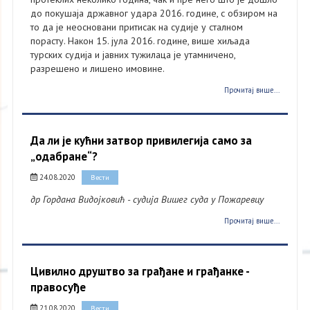
до покушаја државног удара 2016. године, с обзиром на
то да је неосновани притисак на судије у сталном
порасту. Након 15. јула 2016. године, више хиљада
турских судија и јавних тужилаца је утамничено,
разрешено и лишено имовине.
Прочитај више...
Да ли је кућни затвор привилегија само за
„одабране“?
24.08.2020
Вести
др Гордана Видојковић - судија Вишег суда у Пожаревцу
Прочитај више...
Цивилно друштво за грађане и грађанке -
правосуђе
21.08.2020
Вести