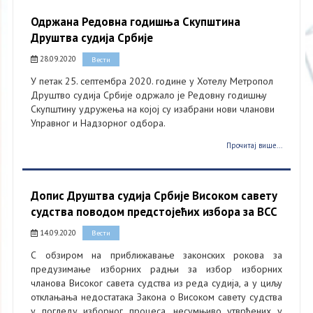
Одржана Редовна годишња Скупштина
Друштва судија Србије
28.09.2020
Вести
У петак 25. септембра 2020. године у Хотелу Метропол
Друштво судија Србије одржало је Редовну годишњу
Скупштину удружења на којој су изабрани нови чланови
Управног и Надзорног одбора.
Прочитај више...
Допис Друштва судија Србије Високом савету
судства поводом предстојећих избора за ВСС
14.09.2020
Вести
С обзиром на приближавање законских рокова за
предузимање изборних радњи за избор изборних
чланова Високог савета судства из реда судија, а у циљу
отклањања недостатака Закона о Високом савету судства
у погледу изборног процеса, несумњиво утврђених у