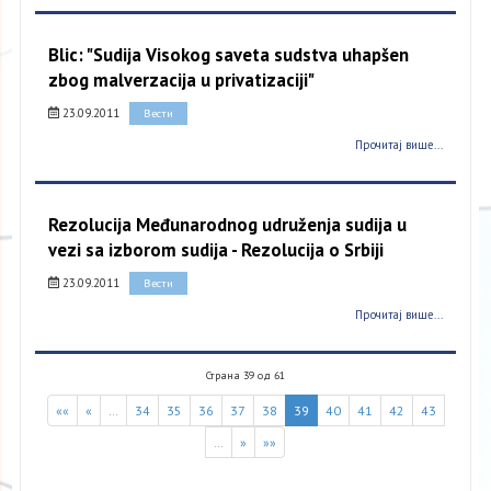
Blic: "Sudija Visokog saveta sudstva uhapšen
zbog malverzacija u privatizaciji"
23.09.2011
Вести
Прочитај више...
Rezolucija Međunarodnog udruženja sudija u
vezi sa izborom sudija - Rezolucija o Srbiji
23.09.2011
Вести
Прочитај више...
Страна 39 од 61
««
«
…
34
35
36
37
38
39
40
41
42
43
…
»
»»