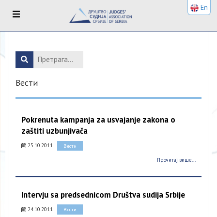
En
Вести
Pokrenuta kampanja za usvajanje zakona o
zaštiti uzbunjivača
25.10.2011
Вести
Прочитај више...
Intervju sa predsednicom Društva sudija Srbije
24.10.2011
Вести