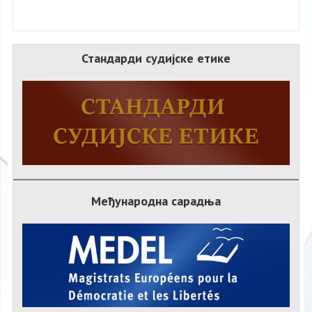
Стандарди судијске етике
Међународна сарадња