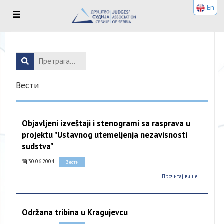
En
Вести
Objavljeni izveštaji i stenogrami sa rasprava u
projektu "Ustavnog utemeljenja nezavisnosti
sudstva"
30.06.2004
Вести
Прочитај више...
Održana tribina u Kragujevcu