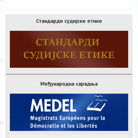
Стандарди судијске етике
Међународна сарадња