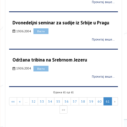
Прочитај више...
Dvonedeljni seminar za sudije iz Srbije u Pragu
19.06.2004
Вести
Прочитај више...
Održana tribina na Srebrnom Jezeru
19.06.2004
Вести
Прочитај више...
Страна 61 од 61
««
«
…
52
53
54
55
56
57
58
59
60
61
»
»»