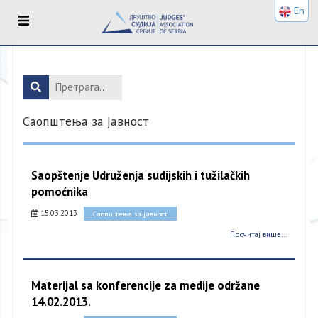
En
Саопштења за јавност
Saopštenje Udruženja sudijskih i tužilačkih
pomoćnika
15.03.2013
Саопштења за јавност
Прочитај више...
Materijal sa konferencije za medije održane
14.02.2013.