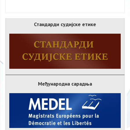
Стандарди судијске етике
Међународна сарадња