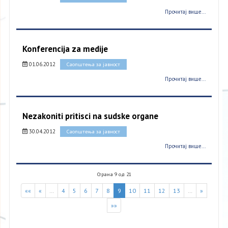
Прочитај више...
Konferencija za medije
01.06.2012
Саопштења за јавност
Прочитај више...
Nezakoniti pritisci na sudske organe
30.04.2012
Саопштења за јавност
Прочитај више...
Страна 9 од 21
««
«
…
4
5
6
7
8
9
10
11
12
13
…
»
»»