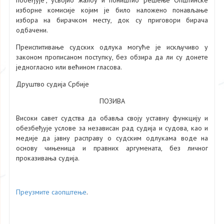
изборне комисије којим је било наложено понављање
избора на бирачком месту, док су приговори бирача
одбачени.
Преиспитивање судских одлука могуће је искључиво у
законом прописаном поступку, без обзира да ли су донете
једногласно или већином гласова.
Друштво судија Србије
ПОЗИВА
Високи савет судства да обавља своју уставну функцију и
обезбеђује услове за независан рад судија и судова, као и
медије да јавну расправу о судским одлукама воде на
основу чињеница и правних аргумената, без личног
проказивања судија.
Преузмите саопштење
.