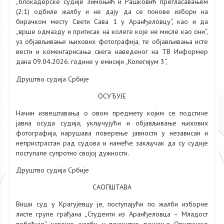
„блокадерске судије Зимоњић и Рашковић прегласавањем
(2:1) одбиле жалбу и не дају да се понове избори на
бирачком месту Свети Сава 1 у Аранђеловцу“, као и да
„врше одмазду и притисак на колеге које не мисле као они“,
уз објављивање њихових фотографија, те објављивања исте
вести и коментарисања свега наведеног на ТВ Информер
дана 09.04.2026. године у емисији „Колегијум 3“,
Друштво судија Србије
ОСУЂУЈЕ
Начин извештавања о овом предмету којим се подстиче
јавна осуда судија, укључујући и објављивање њихових
фотографија, нарушава поверење јавности у независан и
непристрастан рад судова и намеће закључак да су судије
поступале супротно својој дужности.
Друштво судија Србије
САОПШТАВА
Виши суд у Крагујевцу је, поступајући по жалби изборне
листе групе грађана „Студенти из Аранђеловца – Младост
побеђује“, усвојио жалбу и поништио решење Општинске