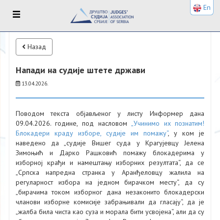
En
Назад
Напади на судије штете држави
13.04.2026.
Поводом текста објављеног у листу Информер дана
09.04.2026. године, под насловом
„Учинимо их познатим!
Блокадери краду изборе, судије им помажу“
, у ком је
наведено да „судије Вишег суда у Крагујевцу Јелена
Зимоњић и Дарко Рашковић помажу блокадерима у
изборној крађи и намештању изборних резултата“, да се
„Српска напредна странка у Аранђеловцу жалила на
регуларност избора на једном бирачком месту“, да су
„бирачима током изборног дана незаконито блокадерски
чланови изборне комисије забрањивали да гласају“, да је
„жалба била чиста као суза и морала бити усвојена“, али да су