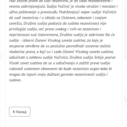
radi zaštite prava da sudi ​nezavisno​, je do sada nezabeležena i
veoma zabrinjavajuća. Sudija Vučinić je visoko stručan i moralan i
uživa poštovanje u pravosuđu​.
Podržavajući napor sudije Vučinića
da sudi nezavisno i u skladu sa Ustavom, zakonom i svojom
savešću,​ ​Društvo sudija podseća da sudska nezavisnost nije
privilegija sudija, već pravo svakog i svih na nezavisan i
nepristrasan sud.
Istovremeno, Društvo sudija je zabrinuto što će
sudije​ - ​izborni članovi V​isokog ​saveta sudstva, za koje je
nesporno utvrđeno da su poslušno povređivali osnovna načela
vladavine prava, a koji su i sada članovi V​isokog saveta sudstva,
odlučivati o zahtevu sudije Vučinića​.
​Društvo sudija Srbije poziva
Visoki savet sudstva da se u odlučivanju o zaštiti prava sudije
rukovodi ustavnom obavezom da bude nezavisan​ organ​ kako bi
mogao da ​ispuni svoju dužnost ​garanta​ nezavisnost​i​ sudija i
sudova.
Назад