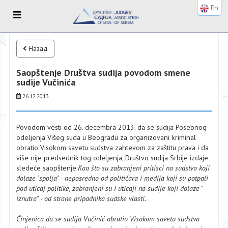
En
Назад
Saopštenje Društva sudija povodom smene
sudije Vučinića
26.12.2013.
Povodom vesti od 26. decembra 2013. da se sudija Posebnog
odeljenja Višeg suda u Beogradu za organizovani kriminal
obratio Visokom savetu sudstva zahtevom za zaštitu prava i da
više nije predsednik tog odeljenja, Društvo sudija Srbije izdaje
sledeće saopštenje:
Kao što su zabranjeni pritisci na sudstvo koji
dolaze "spolja"​ - ​neposredno od političara i medija koji su potpali
pod uticaj politike, zabranjeni su i uticaji na sudije koji dolaze ​"​
iznutra​" - od strane pripadnika sudske vlasti.
Činjenica da se sudija Vučinić obratio Visokom savetu sudstva