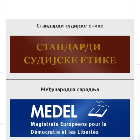
Стандарди судијске етике
Међународна сарадња