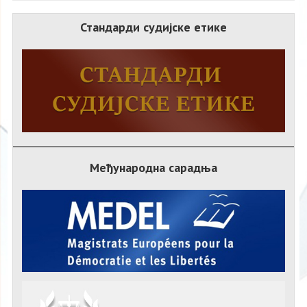
Стандарди судијске етике
Међународна сарадња