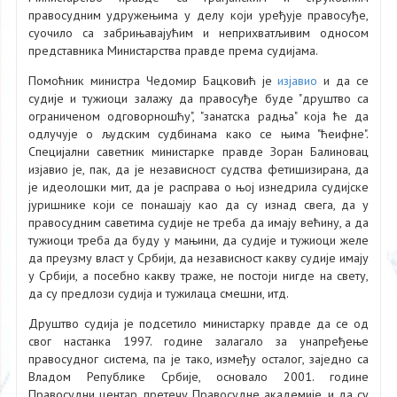
правосудним удружењима у делу који уређује правосуђе,
суочило са забрињавајућим и неприхватљивим односом
представника Министарства правде према судијама.
Помоћник министра Чедомир Бацковић је
изјавио
и да се
судије и тужиоци залажу да правосуђе буде "друштво са
ограниченом одговорношћу", "занатска радња" која ће да
одлучује о људским судбинама како се њима "ћеифне".
Специјални саветник министарке правде Зоран Балиновац
изјавио је, пак, да је независност судства фетишизирана, да
је идеолошки мит, да је расправа о њој изнедрила судијске
јуришнике који се понашају као да су изнад свега, да у
правосудним саветима судије не треба да имају већину, а да
тужиоци треба да буду у мањини, да судије и тужиоци желе
да преузму власт у Србији, да независност какву судије имају
у Србији, а посебно какву траже, не постоји нигде на свету,
да су предлози судија и тужилаца смешни, итд.
Друштво судија је подсетило министарку правде да се од
свог настанка 1997. године залагало за унапређење
правосудног система, па је тако, између осталог, заједно са
Владом Републике Србије, основало 2001. године
Правосудни центар, претечу Правосудне академије, и да су