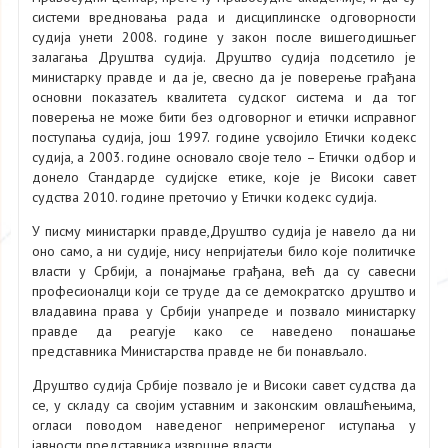
системи вредновања рада и дисциплинске одговорности
судија унети 2008. године у закон после вишегодишњег
залагања Друштва судија. Друштво судија подсетило је
министарку правде и да је, свесно да је поверење грађана
основни показатељ квалитета судског система и да тог
поверења не може бити без одговорног и етички исправног
поступања судија, још 1997. године усвојило Етички кодекс
судија, а 2003. године основало своје тело – Етички одбор и
донело Стандарде судијске етике, којe је Високи савет
судства 2010. године преточио у Етички кодекс судија.
У писму министарки правде,Друштво судија је навело да ни
оно само, а ни судије, нису непријатељи било које политичке
власти у Србији, а понајмање грађана, већ да су савесни
професионалци који се труде да се демократско друштво и
владавина права у Србији унапреде и позвало министарку
правде да реагује како се наведено понашање
представника Министарства правде не би понављало.
Друштво судија Србије позвало је и Високи савет судства да
се, у складу са својим уставним и законским овлашћењима,
огласи поводом наведеног непримереног иступања у
јавности представника извршне власти.