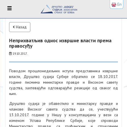
En
Назад
Неприхватљив однос извршне власти према
правосуђу
19.10.2017.
Поводом прошлонедељних иступа представника извршне
власти, Друштво судија Србије обратило се 18.10.2017.
године писмима министарки правде и Високом савету
судства, захтевајући одговарајуће реакције од сваког од
њих.
Друштво судија је обавестило и министарку правде и
чланове Високог савета судства да се, учествујући
13.10.2017. године у Нишу у консултацијама у вези са
изменом Устава Републике Србије, које спроводи
Министарство правде са грађанским и струковним