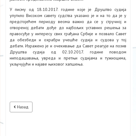
У писму од 18.10.2017. године које је Друштво судија
упутило Високом савету судства указано је и на то да је у
предстојећем периоду веома важно да се у стручној и
отвореној дебати дође до најбољих уставних решења за
правосуђе у интересу свих грађана Србије и позвало Савет
да обезбеди и охрабри учешће судија и судова у тој
дебати. Изражено је и очекивање да Савет реагује на позив
Друштва судија од 02.10.2017. године поводом
ниподашавања, увреда и претњи судијама и тужиоцима,
укључујући и најаве њиховог хапшења.
Назад