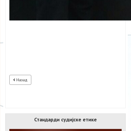
Назад
Стандарди судијске етике