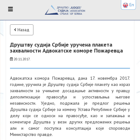
En
Назад
Друштву судија Србије уручена плакета
захвалности Адвокатске коморе Пожаревца
20.11.2017.
Адвокатска комора Пожаревца, дана 17. новембра 2017.
године, уручила је Друштву судија Србије плакету као израз
захвалности за учињене досадашње активности у правцу
деполитизације правосуђа и успостављања његове
независности. Уједно, подржала је предлог решења
Друштва судија Србије за измену Устава Републике Србије у
делу који се односи на правосуђе, као и запажања и
коментаре Друштва у вези других предложених решења
али и самог поступка консултација које спороводи
Министарство правде.