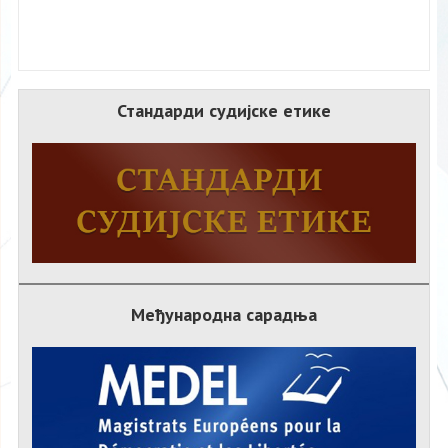
Стандарди судијске етике
Међународна сарадња