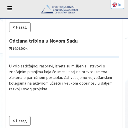
En
Назад
Održana tribina u Novom Sadu
19.06.2004.
U vrlo sadržajnoj raspravi, izneta su mišljenja i stavovi o
značajnim pitanjima koja će imati uticaj na pravce izmena
Zakona o parničnom postupku. Zahvaljujemo vojvođanskim
kolegama na aktivnom učešću i velikom doprinosu u daljem
razvoju ovog projekta.
Назад