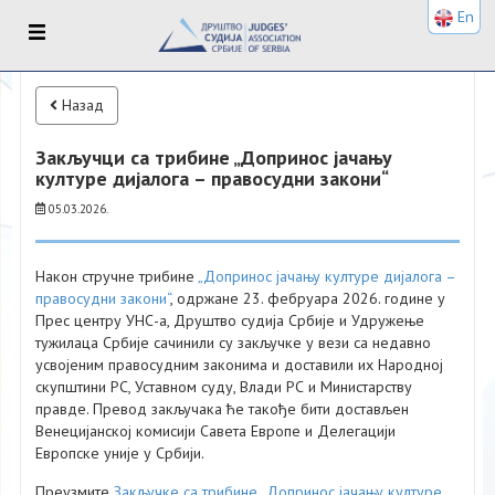
En
Назад
Закључци са трибине „Допринос јачању
културе дијалога – правосудни закони“
05.03.2026.
Након стручне трибине
„Допринос јачању културе дијалога –
правосудни закони“
, одржане 23. фебруара 2026. године у
Прес центру УНС-а, Друштво судија Србије и Удружење
тужилаца Србије сачинили су закључке у вези са недавно
усвојеним правосудним законима и доставили их Народној
скупштини РС, Уставном суду, Влади РС и Министарству
правде. Превод закључака ће такође бити достављен
Венецијанској комисији Савета Европе и Делегацији
Европске уније у Србији.
Преузмите
Закључке са трибине „Допринос јачању културе