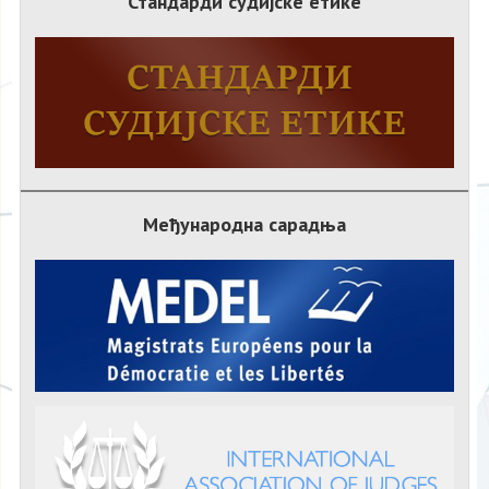
Стандарди судијске етике
Међународна сарадња