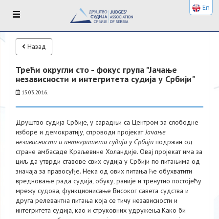
En
Назад
Трећи округли сто - фокус група "Јачање
независности и интегритета судија у Србији"
15.03.2016.
Друштво судија Србије, у сарадњи са Центром за слободне
изборе и демократију, спроводи пројекат
Јачање
независности и интегритета судија у Србији
подржан од
стране амбасаде Краљевине Холандије. Овај пројекат има за
циљ да утврди ставове свих судија у Србији по питањима од
значаја за правосуђе. Нека од ових питања ће обухватити
вредновање рада судија, обуку, раније и тренутно постојећу
мрежу судова, функционисање Високог савета судства и
друга релевантна питања која се тичу независности и
интегритета судија, као и струковних удружења.Како би