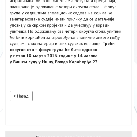
истраживање било квалитетније а резултати прецизнији,
планирано је одржавање четири округла стола – фокус
групе у седиштима апелационих судова, на којима ће
заинтересоване судије имати прилику да се детаљније
упознају са сврхом пројекта и да учествују у изради
упитника. По одржавању сва четири округла стола, упитник
ће бити коришћен за спровођење анонимне анкете међу
судијама свих материја и свих судских инстанци.
Трећи
округли сто – фокус група ће бити одржан
у петак 18. марта 2016. године у 14 часова
у Вишем суду у Нишу, Вожда Карађорђа 23
Назад