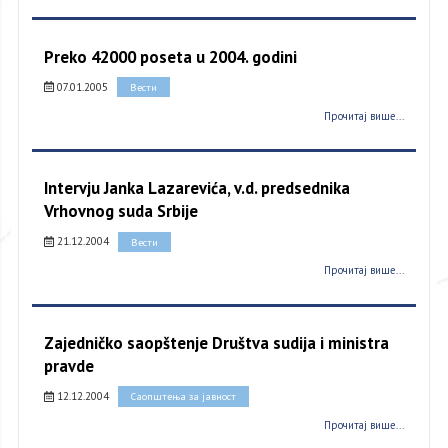
Preko 42000 poseta u 2004. godini
07.01.2005
Вести
Прочитај више...
Intervju Janka Lazarevića, v.d. predsednika
Vrhovnog suda Srbije
21.12.2004
Вести
Прочитај више...
Zajedničko saopštenje Društva sudija i ministra
pravde
12.12.2004
Саопштења за јавност
Прочитај више...