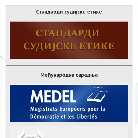
Стандарди судијске етике
Међународна сарадња