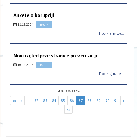
Ankete o korupciji
12.12.2004
Вести
Прочитај више...
Novi izgled prve stranice prezentacije
10.12.2004
Вести
Прочитај више...
Страна 87 од 91
««
«
…
82
83
84
85
86
87
88
89
90
91
»
»»