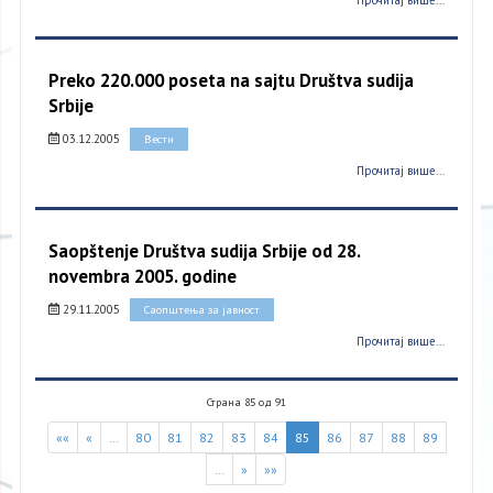
Прочитај више...
Preko 220.000 poseta na sajtu Društva sudija
Srbije
03.12.2005
Вести
Прочитај више...
Saopštenje Društva sudija Srbije od 28.
novembra 2005. godine
29.11.2005
Саопштења за јавност
Прочитај више...
Страна 85 од 91
««
«
…
80
81
82
83
84
85
86
87
88
89
…
»
»»