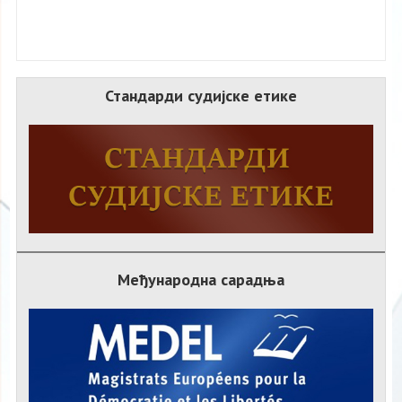
Стандарди судијске етике
Међународна сарадња