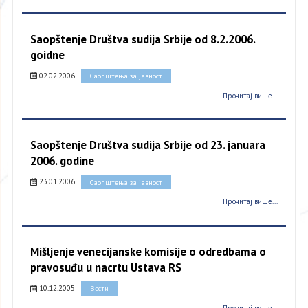
Saopštenje Društva sudija Srbije od 8.2.2006.
goidne
02.02.2006
Саопштења за јавност
Прочитај више...
Saopštenje Društva sudija Srbije od 23. januara
2006. godine
23.01.2006
Саопштења за јавност
Прочитај више...
Mišljenje venecijanske komisije o odredbama o
pravosuđu u nacrtu Ustava RS
10.12.2005
Вести