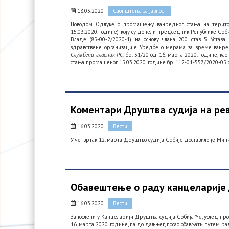
18.03.2020
Саопштења за јавност
Поводом Одлуке о проглашењу ванредног стања на територ
15.03.2020. године) коју су донели председник Републике Ср
Владе (85-00-2/2020-1) на основу члана 200. став 5. Уст
здравствене организације, Уредбе о мерама за време ванре
Службени гласник РС,
бр. 31/20 од 16. марта 2020. године, к
стања проглашеног 15.03.2020. године бр. 112-01-557/2020-05 
Коментари Друштва судија на ре
16.03.2020
Вести
У четвртак 12. марта Друштво судија Србије доставило је Мин
Обавештење о раду канцеларије 
16.03.2020
Вести
Запослени у Канцеларији Друштва судија Србија ће, услед пр
16. марта 2020. године, па до даљњег, посао обављати путем ра