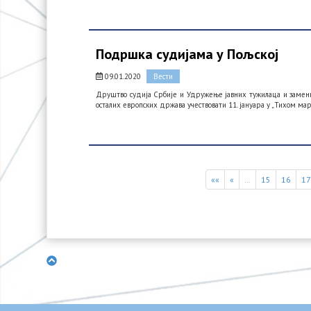
Подршка судијама у Пољској
09.01.2020
Вести
Друштво судија Србије и Удружење јавних тужилаца и заменик
осталих европских држава учествовати 11. јануара у „Тихом ма
««
«
…
15
16
1