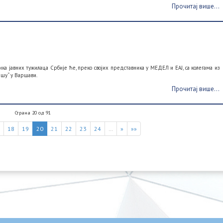
Прочитај више...
а јавних тужилаца Србије ће, преко својих представника у МЕДЕЛ и ЕАЈ, са колегама из
ршу“ у Варшави.
Прочитај више...
Страна 20 од 91
7
18
19
20
21
22
23
24
…
»
»»