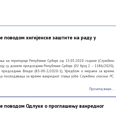
е поводом хигијенске заштите на раду у
а на територији Републике Србије од 15.03.2020. године (
Службени
коју су донели председник Републике Србије (02 број 2 – 1186/2020),
и председник Владе (85-00-2/2020-1), Уредбом о мерама за време
да послодаваца за време ванредног стања (обе
Службени гласник РС,
Прочитај више...
е поводом Одлуке о проглашењу ванредног