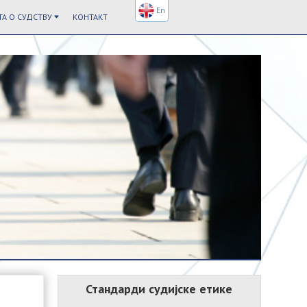
En
А О СУДСТВУ
КОНТАКТ
Стандарди судијске етике