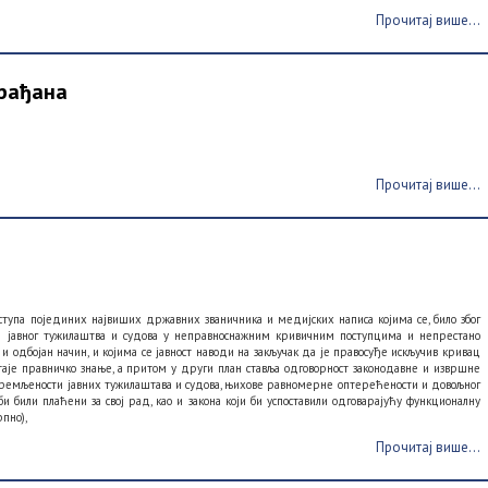
Прочитај више...
рађана
Прочитај више...
упа појединих највиших државних званичника и медијских написа којима се, било због
е јавног тужилаштва и судова у неправноснажним кривичним поступцима и непрестано
и одбојан начин, и којима се јавност наводи на закључак да je правосуђе искључив кривац
аје правничко знање, а притом у други план ставља одговорност законодавне и извршне
премљености јавних тужилаштава и судова, њихове равномерне оптерећености и довољног
и били плаћени за свој рад, као и закона који би успоставили одговарајућу функционалну
пно),
Прочитај више...