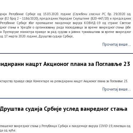
ији Републике Србије од 15.03.2020. године (
Службени гласник РС,
бр. 29/2020 од
бије (02 број 2 – 1186/2020), председник Народне Скупштине (820-447/20) и председник
ава Републике Србије због проглашене пандемије вируса КОВИД-19 од стране Светске
дног стања и Уредбе о организовању рада послодаваца за време ванредног стања (обе
ао и Препоруке министра правде за рад судова и јавних тужилаштава за време ванредног
од 17. марта 2020. године, Друштво судија Србије,
Прочитај више...
видирани нацрт Акционог плана за Поглавље 23
истарству правде своје Коментаре на ревидирани нацрт Акционог плана за Поглавље 23.
Прочитај више...
Друштва судија Србије услед ванредног стања
оглашеног ванредног стања у Републици Србији и пандемије вируса
COVID
-19, почевши од
да од куће.