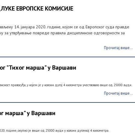
ЛУКЕ ЕВРОПСКЕ КОМИСИЈЕ
љену 14. јануара 2020. године, којом се од Европског суда правде
ку за утврђивање повреде правила дисциплинске одговорности за
Прочитај више...
г "Тихог марша" у Варшави
исност правосуђа, у којем је у колони дугој 4 километра учествовало више од 25000 људи.
Прочитај више...
г марша" у Варшави
20. године, окупио је више од 25000 људи у колони дугачкој 4 километра.