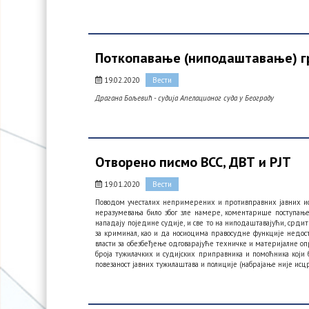
Поткопавање (ниподаштавање) г
19.02.2020
Вести
Драгана Бољевић - судија Апелационог суда у Београду
Отворено писмо ВСС, ДВТ и РЈТ
19.01.2020
Вести
Поводом учесталих непримерених и противправних јавних ист
неразумевања било због зле намере, коментарише поступањ
нападају поједине судије, и све то на ниподаштавајући, срдит 
за криминал, као и да носиоцима правосудне функције недост
власти за обезбеђење одговарајуће техничке и материјалне о
броја тужилачких и судијских приправника и помоћника који б
повезаност јавних тужилаштава и полиције (набрајање није исцр