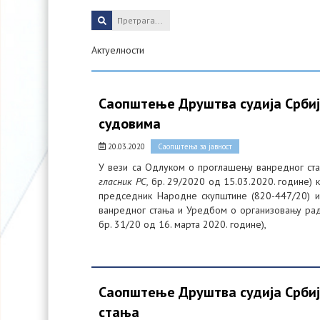
Актуелности
Саопштење Друштва судија Србиј
судовима
20.03.2020
Саопштења за јавност
У вези са Одлуком о проглашењу ванредног стањ
гласник РС,
бр. 29/2020 од 15.03.2020. године) 
председник Народне скупштине (820-447/20) 
ванредног стања и Уредбом о организовању ра
бр. 31/20 од 16. марта 2020. године),
Саопштење Друштва судија Србиј
стања