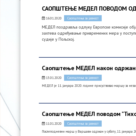
САОПШТЕЊЕ МЕДЕЛ ПОВОДОМ ОД
16.01.2020
Саопштења за јавност
МЕДЕЛ поздравља одлуку Европске комисије објав
захтева одређивање привремених мера у поступ
судије у Пољској.
Саопштење МЕДЕЛ након одржано
13.01.2020
Саопштења за јавност
МЕДЕЛ је 11. јануара 2020. године присуствовао маршу за незав
Саопштење МЕДЕЛ поводом "Тихо
11.01.2020
Саопштења за јавност
Послеподневни марш у Варшави одржан у суботу, 11. јануара 20