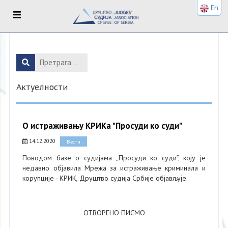
En
Актуелности
О истраживању КРИКа "Просуди ко суди"
14.12.2020
Вести
Поводом базе о судијама „Просуди ко суди”, коју је
недавно објавила Мрежа за истраживање криминала и
корупције - КРИК, Друштво судија Србије објављује
ОТВОРЕНО ПИСМО