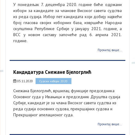
У понедељак 7. децембра 2020. године биће одржани
избори за кандидате за чланове Високог савета судства
из реда судија. Избор пет кандидата који добију највећи
број гласова својих изборних база, извршиће Народна
скупштина Републике Србије у јануару 2021. године, а
ВСС у новом саставу започеће рад 6. априла 2021.
године.
Прочитај више...
Кандидатура Снежане Бјелогрлић
05.11.2020
Судски избори 2020
Снежана Бјелогрлић, вршилац функције председника
Основног суда у Ивањици и председник Друштва судија
Србије, кандидат је за члана Високог савета судства из
реда судија основних судова, прекршајних судова и
Прекршајног апелационог суда.
Прочитај више...