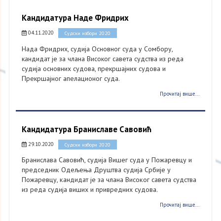
Кандидатура Наде Фридрих
04.11.2020
Судски избори 2020
Нада Фридрих, судија Основног суда у Сомбору,
кандидат је за члана Високог савета судства из реда
судија основних судова, прекршајних судова и
Прекршајног апелационог суда.
Прочитај више...
Кандидатура Браниславе Савовић
29.10.2020
Судски избори 2020
Бранислава Савовић, судија Вишег суда у Пожаревцу и
председник Одељења Друштва судија Србије у
Пожаревцу, кандидат је за члана Високог савета судства
из реда судија виших и привредних судова.
Прочитај више...