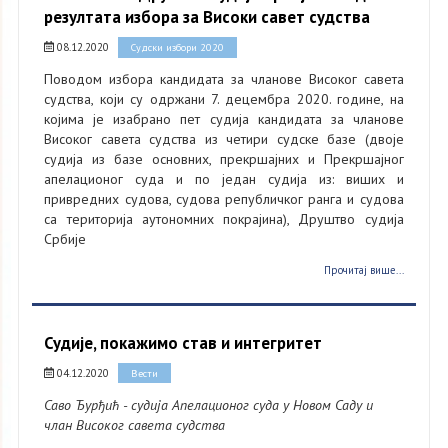
резултата избора за Високи савет судства
08.12.2020
Судски избори 2020
Поводом избора кандидата за чланове Високог савета
судства, који су одржани 7. децембра 2020. године, на
којима је изабрано пет судија кандидата за чланове
Високог савета судства из четири судске базе (двоје
судија из базе основних, прекршајних и Прекршајног
апелационог суда и по један судија из: виших и
привредних судова, судова републичког ранга и судова
са територија аутономних покрајина), Друштво судија
Србије
Прочитај више...
Судије, покажимо став и интегритет
04.12.2020
Вести
Саво Ђурђић - судија Апелационог суда у Новом Саду и
члан Високог савета судства