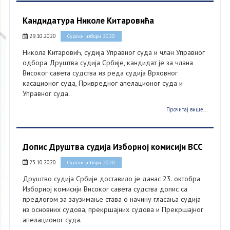
Кандидатура Николе Китаровића
29.10.2020
Судски избори 2020
Никола Китаровић, судија Управног суда и члан Управног
одбора Друштва судија Србије, кандидат је за члана
Високог савета судства из реда судија Врховног
касационог суда, Привредног апелационог суда и
Управног суда.
Прочитај више...
Допис Друштва судија Изборној комисији ВСС
23.10.2020
Судски избори 2020
Друштво судија Србије доставило је данас 23. октобра
Изборној комисији Високог савета судства допис са
предлогом за заузимање става о начину гласања судија
из основних судова, прекршајних судова и Прекршајног
апелационог суда.