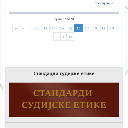
Прочитај више...
Страна 16 од 91
««
«
…
11
12
13
14
15
16
17
18
19
20
…
»
»»
Стандарди судијске етике