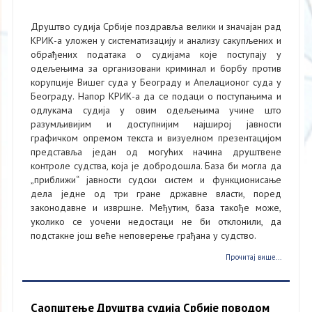
Друштво судија Србије поздравља велики и значајан рад
КРИК-а уложен у систематизацију и анализу сакупљених и
обрађених података о судијама које поступају у
одељењима за организовани криминал и борбу против
корупције Вишег суда у Београду и Апелационог суда у
Београду. Напор КРИК-а да се подаци о поступањима и
одлукама судија у овим одељењима учине што
разумљивијим и доступнијим најширој јавности
графичком опремом текста и визуелном презентацијом
представља један од могућих начина друштвене
контроле судства, која је добродошла. База би могла да
„приближи“ јавности судски систем и функционисање
дела једне од три гране државне власти, поред
законодавне и извршне. Међутим, база такође може,
уколико се уочени недостаци не би отклонили, да
подстакне још веће неповерење грађана у судство.
Прочитај више...
Саопштење Друштва судија Србије поводом