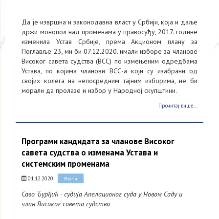
Да је извршна и законодавна власт у Србији, која и даље
држи монопол над променама у правосуђу, 2017. године
изменила Устав Србије, према Акционом плану за
Поглавље 23, ми би 07.12.2020. имали изборе за чланове
Високог савета судства (ВСС) по измењеним одредбама
Устава, по којима чланови ВСС-а који су изабрани од
својих колега на непосредним тајним изборима, не би
морали да пролазе и избор у Народној скупштини.
Прочитај више...
Програми кандидата за чланове Високог
савета судства о изменама Устава и
системским променама
01.12.2020
Вести
Саво Ђурђић - судија Апелационог суда у Новом Саду и
члан Високог савета судства