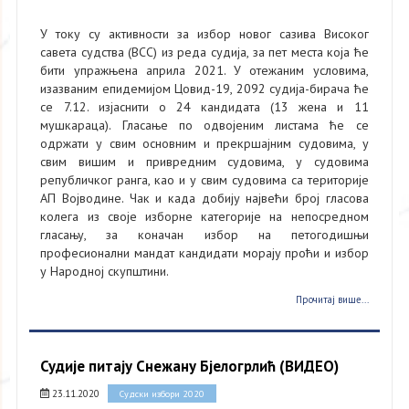
У току су активности за избор новог сазива Високог
савета судства (ВСС) из реда судија, за пет места која ће
бити упражњена априла 2021. У отежаним условима,
изазваним епидемијом Цовид-19, 2092 судија-бирача ће
се 7.12. изјаснити о 24 кандидата (13 жена и 11
мушкараца). Гласање по одвојеним листама ће се
одржати у свим основним и прекршајним судовима, у
свим вишим и привредним судовима, у судовима
републичког ранга, као и у свим судовима са територије
АП Војводине. Чак и када добију највећи број гласова
колега из своје изборне категорије на непосредном
гласању, за коначан избор на петогодишњи
професионални мандат кандидати морају проћи и избор
у Народној скупштини.
Прочитај више...
Судије питају Снежану Бјелогрлић (ВИДЕО)
23.11.2020
Судски избори 2020