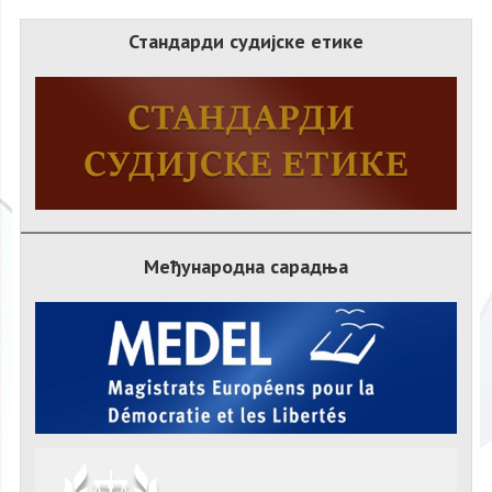
Стандарди судијске етике
Међународна сарадња