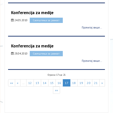
Konferencija za medije
24.05.2010
Саопштења за јавност
Прочитај више...
Konferencija za medije
28.04.2010
Саопштења за јавност
Прочитај више...
Страна 17 од 21
««
«
…
12
13
14
15
16
17
18
19
20
21
»
»»