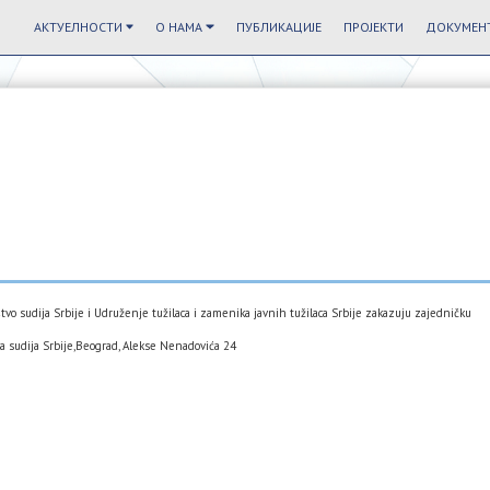
АКТУЕЛНОСТИ
О НАМА
ПУБЛИКАЦИЈЕ
ПРОЈЕКТИ
ДОКУМЕНТ
o sudija Srbije i Udruženje tužilaca i zamenika javnih tužilaca Srbije zakazuju zajedničku
tva sudija Srbije,Beograd, Alekse Nenadovića 24