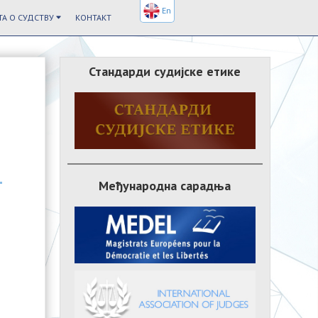
En
А О СУДСТВУ
КОНТАКТ
Стандарди судијске етике
Међународна сарадња