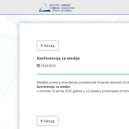
Назад
Konferencija za medije
28.04.2010.
Povodom pisma g-dina Baroza, predsednika Evropske komisije, Društv
konferenciju za medije
u četvrtak, 29. aprila 2010. godine u 11 časova,u prostorijama Druš
Назад