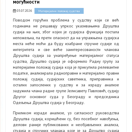
могућности
03.07.2026
Материјални положај судства
Поводом горућих проблема у судству који се већ
годинама не решавају упркос указивањима Друштва
судија на њих, због којих је судијска функција постала
непожељна, па прети опасност да на упражњена судијска
места неће моћи да буду изабране стручне судије од
интегритета и све веће заинтересованости чланова
Друштва судија за унапређење материјалног статуса
судства, Друштво судија је оформило Радну групу за
материјални положај судија која је прикупила релевантне
податке, анализирала радноправни и материјално правни
положај судија, судијских саветника, приправника и
осталих запослених у судству и за израду анализе
задужила члана радне групе Јелисавету Павловић, судију
Другог основног суда у Београду и председника
Одељења Друштва судија у Београду.
Приликом израде анализе, уз сагласност руководства
Друштва судија, коришћени су, без посебног навођења,
делови раније публикованих и необјављених анализа,
студија и стручних чланака, које је за Друштво судија