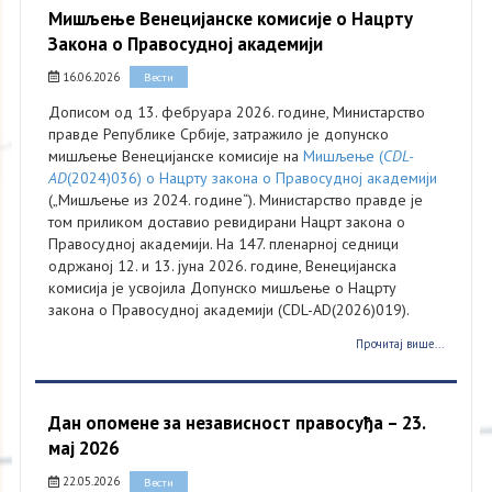
Мишљење Венецијанске комисије о Нацрту
Закона о Правосудној академији
16.06.2026
Вести
Дописом од 13. фебруара 2026. године, Министарство
правде Републике Србије, затражило је допунско
мишљење Венецијанске комисије на
Мишљење (
CDL-
AD
(2024)036) о Нацрту закона о Правосудној академији
(„Мишљење из 2024. године“). Министарство правде је
том приликом доставио ревидирани Нацрт закона о
Правосудној академији. На 147. пленарној седници
одржаној 12. и 13. јуна 2026. године, Венецијанска
комисија је усвојила Допунско мишљење о Нацрту
закона о Правосудној академији (CDL-AD(2026)019).
Прочитај више...
Дан опомене за независност правосуђа – 23.
мај 2026
22.05.2026
Вести