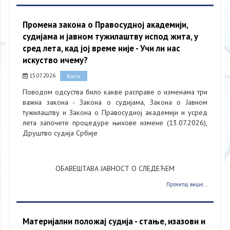
Промена закона о Правосудној академији,
судијама и јавном тужилаштву испод жита, у
сред лета, кад јој време није - Учи ли нас
искуство ичему?
15.07.2026
Вести
Поводом одсуства било какве расправе о изменама три
важна закона - Закона о судијама, Закона о Јавном
тужилаштву и Закона о Правосудној академији и усред
лета започете процедуре њихове измене (13.07.2026),
Друштво судија Србије
ОБАВЕШТАВА ЈАВНОСТ О СЛЕДЕЋЕМ
Прочитај више...
Материјални положај судија - стање, изазови и