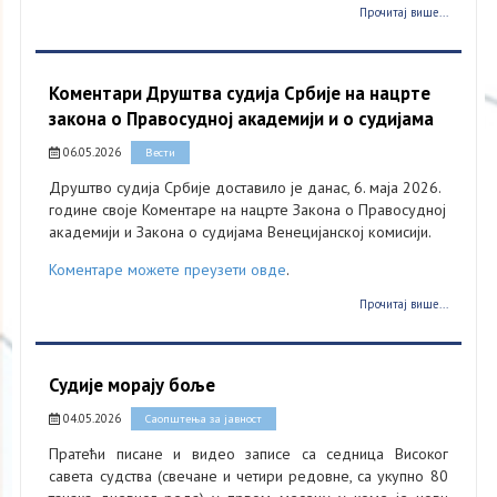
Прочитај више...
Коментари Друштва судија Србије на нацрте
закона о Правосудној академији и о судијама
06.05.2026
Вести
Друштво судија Србије доставило је данас, 6. маја 2026.
године своје Коментаре на нацрте Закона о Правосудној
академији и Закона о судијама Венецијанској комисији.
Коментаре можете преузети овде
.
Прочитај више...
Судије морају боље
04.05.2026
Саопштења за јавност
Пратећи писане и видео записе са седница Високог
савета судства (свечане и четири редовне, са укупно 80