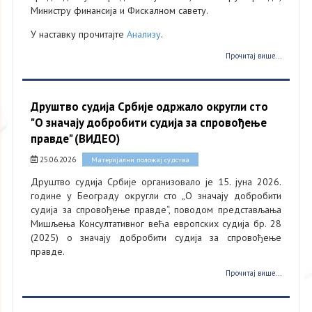
Министру финансија и Фискалном савету.
У наставку прочитајте
Анализу
.
Прочитај више...
Друштво судија Србије одржало округли сто
"O значају добробити судија за спровођење
правде" (ВИДЕО)
25.06.2026
Материјални положај судства
Друштво судија Србије организовало је 15. јуна 2026.
године у Београду округли сто „О значају добробити
судија за спровођење правде“, поводом представљања
Мишљења Консултативног већа европских судија бр. 28
(2025) о значају добробити судија за спровођење
правде.
Прочитај више...