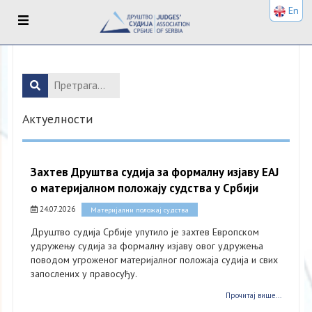
En
Актуелности
Захтев Друштва судија за формалну изјаву ЕАЈ
о материјалном положају судства у Србији
24.07.2026
Материјални положај судства
Друштво судија Србије упутило је захтев Европском
удружењу судија за формалну изјаву овог удружења
поводом угроженог материјалног положаја судија и свих
запослених у правосуђу.
Прочитај више...