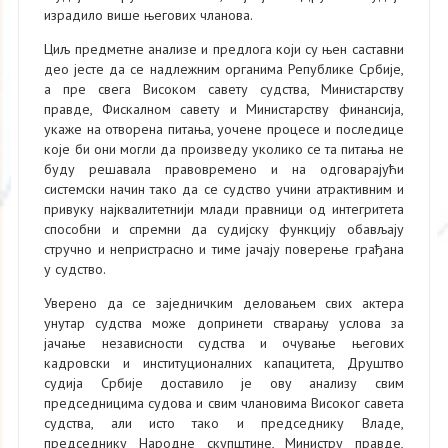
израдило више његових чланова.
Циљ предметне анализе и предлога који су њен саставни
део јесте да се надлежним органима Републике Србије,
а пре свега Високом савету судства, Министарству
правде, Фискалном савету и Министарству финансија,
укаже на отворена питања, уочене процесе и последице
које би они могли да произведу уколико се та питања не
буду решавала правовремено и на одговарајући
системски начин тако да се судство учини атрактивним и
привуку најквалитетнији млади правници од интегритета
способни и спремни да судијску функцију обављају
стручно и непристрасно и тиме јачају поверење грађана
у судство.
Уверено да се заједничким деловањем свих актера
унутар судства може допринети стварању услова за
јачање независности судства и очување његових
кадровски и институционалних капацитета, Друштво
судија Србије доставило је ову анализу свим
председницима судова и свим члановима Високог савета
судства, али исто тако и председнику Владе,
председнику Народне скупштине, Министру правде,