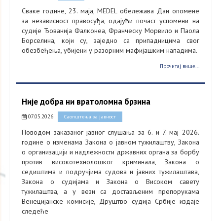
Сваке године, 23. маја, MEDEL обележава Дан опомене
за независност правосуђа, одајући почаст успомени на
судије Ђованија Фалконеа, Франческу Морвило и Паола
Борселина, који су, заједно са припадницима свог
обезбеђења, убијени у разорним мафијашким нападима.
Прочитај више...
Није добра ни вратоломна брзина
07.05.2026
Саопштења за јавност
Поводом заказаног јавног слушања за 6. и 7. мај 2026.
године о изменама Закона о јавном тужилаштву, Закона
о организацији и надлежности државних органа за борбу
против високотехнолошког криминала, Закона о
седиштима и подручјима судова и јавних тужилаштава,
Закона о судијама и Закона о Високом савету
тужилаштва, а у вези са достављеним препорукама
Венецијанске комисије, Друштво судија Србије издаје
следеће