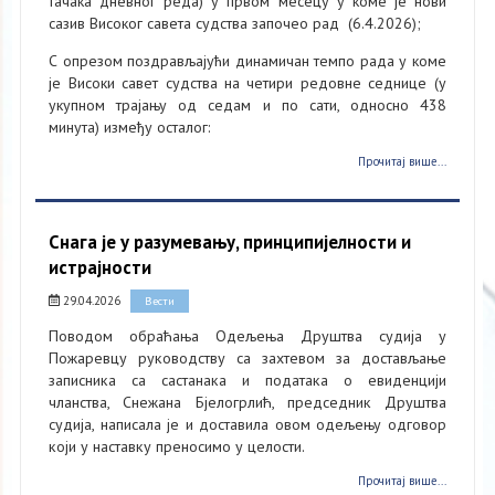
тачака дневног реда) у првом месецу у коме је нови
сазив Високог савета судства започео рад (6.4.2026);
С опрезом поздрављајући динамичан темпо рада у коме
је Високи савет судства на четири редовне седнице (у
укупном трајању од седам и по сати, односно 438
минута) између осталог:
Прочитај више...
Снага је у разумевању, принципијелности и
истрајности
29.04.2026
Вести
Поводом обраћања Одељења Друштва судија у
Пожаревцу руководству са захтевом за достављање
записника са састанака и података о евиденцији
чланства, Снежана Бјелогрлић, председник Друштва
судија, написала је и доставила овом одељењу одговор
који у наставку преносимо у целости.
Прочитај више...