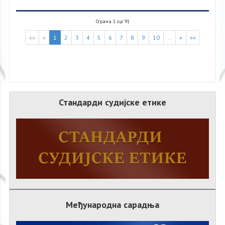
Страна 1 од 91
««
«
1
2
3
4
5
6
7
8
9
10
…
»
»»
Стандарди судијске етике
Међународна сарадња