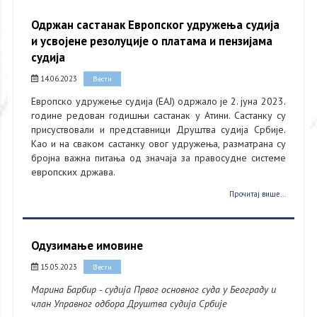
Одржан састанак Европског удружења судија
и усвојене резолуције о платама и пензијама
судија
14.06.2023
Вести
Европско удружење судија (ЕАЈ) одржало је 2. јуна 2023.
године редован годишњи састанак у Атини. Састанку су
присуствовали и представници Друштва судија Србије.
Као и на сваком састанку овог удружења, разматрана су
бројна важна питања од значаја за правосудне системе
европских држава.
Прочитај више...
Одузимање имовине
15.05.2023
Вести
Марина Барбир - судија Првог основног суда у Београду и
члан Управног одбора Друштва судија Србије