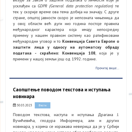
везује за Закон о заштити података о личности који је
усклађен са
GDPR (General data protection regulation)
те
тек у скорије време ова тема добија на значају. С друге
стране, општој јавности скоро је непозната чињеница да
у овој области већ дуги низ година постоје правила
међународног карактера која имају непосредну
примену у нашем правном систему као ратификовани
међународни уговор и то
Конвенција Савета Европе о
заштити лица у односу на аутоматску обраду
података - скраћено: Конвенција 108
, која је у
примени у нашој земљи још од 1992. године.
Прочитај више...
Саопштење поводом текстова и иступања
новинара
30.03.2023
Вести
Поводом текстова, наступа и иступања Драгана Ј.
Вучићевића, глодура Информера, али и других
новинара, у којима се изражава неверица да је у Србији