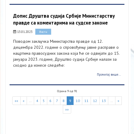
Допис Друштва судија Србије Министарству
правде са коментарима на судске законе
13.01.2023
Вести
Поводом закључка Министарства правде од 12.
децембра 2022. године о спровођењу јавне расправе о
нацртима правосудних закона која ће се одвијати до 15.
јануара 2023. године, Друштво судија Србије налази за
сходно да изнесе следеће:
Прочитај више...
Страна 9 од 91
««
«
…
4
5
6
7
8
9
10
11
12
13
…
»
»»