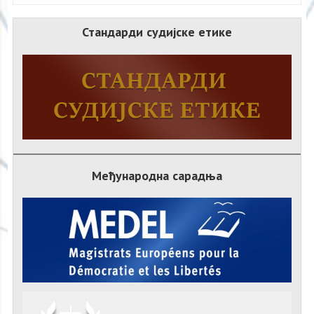
Стандарди судијске етике
Међународна сарадња