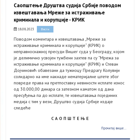
Саопштење Друштва судија Србије поводом
извештавања Мреже за истраживање
криминала и корупције - КРИК
18.08.2023
Вести
Поводом коментара и извештавања „Мреже за
истраживање криминала и корупције“ (КРИК) о
неправноснажној пресуди Вишег суда у Београду, којом
је делимично усвојен тужбени захтев па су “Мрежа за
истраживање криминала и корупције” (КРИК) и Стеван
Дојчиновић обавезани да тужиоцу Предрагу Колувији
солидарно на име накнаде нематеријалне штете због
повреде права на претпоставку невиности исплате износ
од 30.000,00 динара са затезном каматом од дана
пресуђења па до исплате, те извештавања појединих
медија с тим у вези, Друштво судија Србије издаје
следеће
С А О П Ш Т Е Њ Е
Прочитај више...