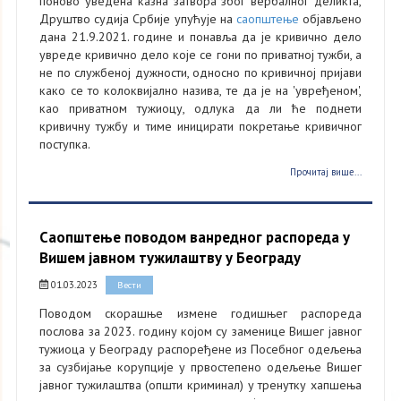
поново уведена казна затвора због вербалног деликта,
Друштво судија Србије упућује на
саопштење
објављено
дана 21.9.2021. године и понавља да је кривично дело
увреде кривично дело које се гони по приватној тужби, а
не по службеној дужности, односно по кривичној пријави
како се то колоквијално назива, те да је на 'увређеном',
као приватном тужиоцу, одлука да ли ће поднети
кривичну тужбу и тиме иницирати покретање кривичног
поступка.
Прочитај више...
Саопштење поводом ванредног распореда у
Вишем јавном тужилаштву у Београду
01.03.2023
Вести
Поводом скорашње измене годишњег распореда
послова за 2023. годину којом су заменице Вишег јавног
тужиоца у Београду распоређене из Посебног одељења
за сузбијање корупције у првостепено одељење Вишег
јавног тужилаштва (општи криминал) у тренутку хапшења