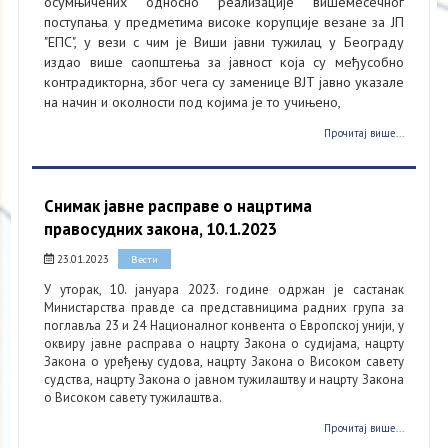
осумњичених односно реализације вишемесечног
поступања у предметима високе корупције везане за ЈП
"ЕПС", у вези с чим је Виши јавни тужилац у Београду
издао више саопштења за јавност која су међусобно
контрадикторна, због чега су заменице ВЈТ јавно указале
на начин и околности под којима је то учињено,
Прочитај више...
Снимак јавне расправе о нацртима
правосудних закона, 10.1.2023
23.01.2023
Вести
У уторак, 10. јануара 2023. године одржан је састанак
Министарства правде са представницима радних група за
поглавља 23 и 24 Националног конвента о Европској унији, у
оквиру јавне расправа о нацрту Закона о судијама, нацрту
Закона о уређењу судова, нацрту Закона о Високом савету
судства, нацрту Закона о јавном тужилаштву и нацрту Закона
о Високом савету тужилаштва.
Прочитај више...