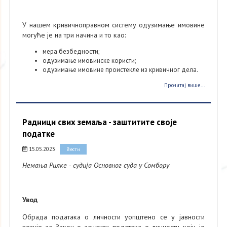
У нашем кривичноправном систему одузимање имовине
могуће је на три начина и то као:
мера безбедности;
одузимање имовинске користи;
одузимање имовине проистекле из кривичног дела.
Прочитај више...
Радници свих земаља - заштитите своје
податке
15.05.2023
Вести
Немања Рилке - судија Основног суда у Сомбору
Увод
Обрада података о личности уопштено се у јавности