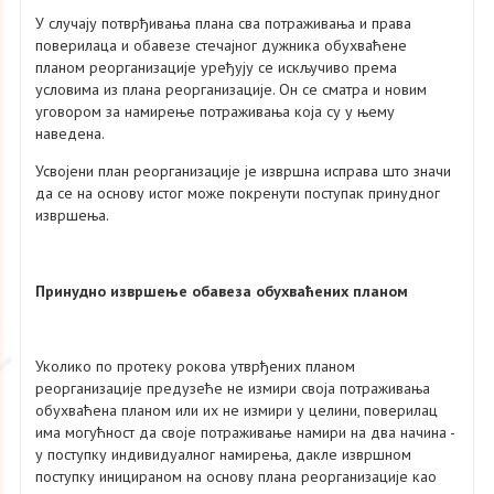
У случају потврђивања плана сва потраживања и права
поверилаца и обавезе стечајног дужника обухваћене
планом реорганизације уређују се искључиво према
условима из плана реорганизације. Он се сматра и новим
уговором за намирење потраживања која су у њему
наведена.
Усвојени план реорганизације је извршна исправа што значи
да се на основу истог може покренути поступак принудног
извршења.
Принудно извршење обавеза обухваћених планом
Уколико по протеку рокова утврђених планом
реорганизације предузеће не измири своја потраживања
обухваћена планом или их не измири у целини, поверилац
има могућност да своје потраживање намири на два начина -
у поступку индивидуалног намирења, дакле извршном
поступку иницираном на основу плана реорганизације као