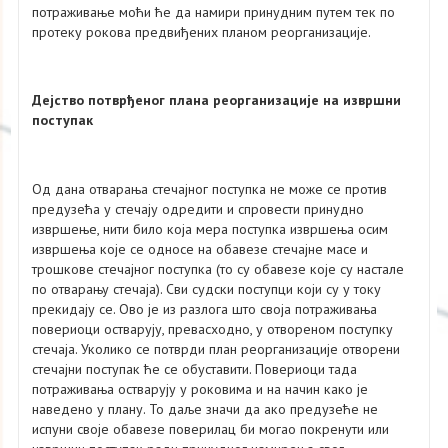
потраживање моћи ће да намири принудним путем тек по
протеку рокова предвиђених планом реорганизације.
Дејство потврђеног плана реорганизације на извршни
поступак
Од дана отварања стечајног поступка не може се против
предузећа у стечају одредити и спровести принудно
извршење, нити било која мера поступка извршења осим
извршења које се односе на обавезе стечајне масе и
трошкове стечајног поступка (то су обавезе које су настале
по отварању стечаја). Сви судски поступци који су у току
прекидају се. Ово је из разлога што своја потраживања
повериоци остварују, превасходно, у отвореном поступку
стечаја. Уколико се потврди план реорганизације отворени
стечајни поступак ће се обуставити. Повериоци тада
потраживања остварују у роковима и на начин како је
наведено у плану. То даље значи да ако предузеће не
испуни своје обавезе поверилац би могао покренути или