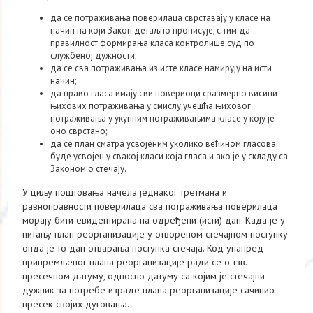
да се потраживања поверилаца сврставају у класе на
начин на који Закон детаљно прописује, с тим да
правилност формирања класа контролише суд по
службеној дужности;
да се сва потраживања из исте класе намирују на исти
начин;
да право гласа имају сви повериоци сразмерно висини
њихових потраживања у смислу учешћа њиховог
потраживања у укупним потраживањима класе у коју је
оно сврстано;
да се план сматра усвојеним уколико већином гласова
буде усвојен у свакој класи која гласа и ако је у складу са
Законом о стечају.
У циљу поштовања начела једнаког третмана и
равноправности поверилаца сва потраживања поверилаца
морају бити евидентирана на одређени (исти) дан. Када је у
питању план реорганизације у отвореном стечајном поступку
онда је то дан отварања поступка стечаја. Код унапред
припремљеног плана реорганизације ради се о тзв.
пресечном датуму, односно датуму са којим је стечајни
дужник за потребе израде плана реорганизације сачинио
пресек својих дуговања.