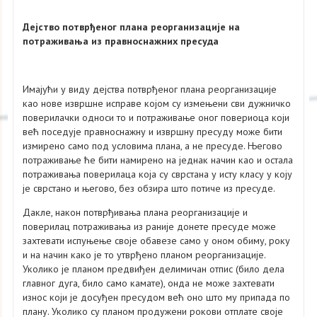
Дејство потврђеног плана реорганизације на
потраживања из правноснажних пресуда
Имајући у виду дејства потврђеног плана реорганизације
као нове извршне исправе којом су измењени сви дужничко
поверилачки односи то и потраживање оног повериоца који
већ поседује правноснажну и извршну пресуду може бити
измирено само под условима плана, а не пресуде. Његово
потраживање ће бити намирено на једнак начин као и остала
потраживања поверилаца која су сврстана у исту класу у коју
је сврстано и његово, без обзира што потиче из пресуде.
Дакле, након потврђивања плана реорганизације и
поверилац потраживања из раније донете пресуде може
захтевати испуњење своје обавезе само у оном обиму, року
и на начин како је то утврђено планом реорганизације.
Уколико је планом предвиђен делимичан отпис (било дела
главног дуга, било само камате), онда не може захтевати
износ који је досуђен пресудом већ оно што му припада по
плану. Уколико су планом продужени рокови отплате своје