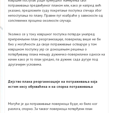
извршни поступак ради принудног намирења свог
потраживања предвиђеног планом или, како је напред већ
указано, предложити суду покретање поступка стечаја због
непоступања по плану. Правни пут изабраће у зависности од
сопстевених процена околности случаја.
Уколико се у току извршног поступка потврди унапред
припремљени план реорганизације, поверилац више не би
био у могућности да своје потраживање остварује у том
извршном поступку јер се доношењем решења о
потврђивању плана мењају дужничко-поверилачки односи на
начин како је то план уредио, па дужник сада дугује под
другачијим условима.
Дејство плана реорганизације на потраживања која
истим нису обухваћена и на спорна потраживања
Могуће је да потраживање повериоца буде, из било ког
разлога, спорно. За таквог повериоца потврђени план