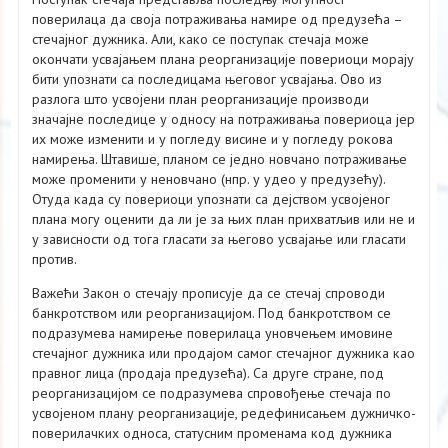
поверилаца да своја потраживања намире од предузећа –
стечајног дужника. Али, како се поступак стечаја може
окончати усвајањем плана реорганизације повериоци морају
бити упознати са последицама његовог усвајања. Ово из
разлога што усвојени план реорганизације производи
значајне последице у односу на потраживања повериоца јер
их може изменити и у погледу висине и у погледу рокова
намирења. Штавише, планом се једно новчано потраживање
може променити у неновчано (нпр. у удео у предузећу).
Отуда када су повериоци упознати са дејством усвојеног
плана могу оценити да ли је за њих план прихватљив или не и
у зависности од тога гласати за његово усвајање или гласати
против.
Важећи Закон о стечају прописује да се стечај спроводи
банкротством или реорганизацијом. Под банкротством се
подразумева намирење поверилаца уновчењем имовине
стечајног дужника или продајом самог стечајног дужника као
правног лица (продаја предузећа). Са друге стране, под
реорганизацијом се подразумева спровођење стечаја по
усвојеном плану реорганизације, редефинисањем дужничко-
поверилачких односа, статусним променама код дужника