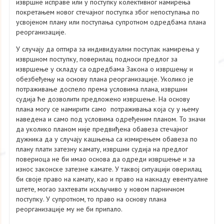
извршне исправе или у поступку колективног намирења
покретањем новог стечајног поступка због непоступања по
усвојеном плану или поступања супротном одредбама плана
реорганизације.
У случају да оптира за индивидуални поступак намирења у
извршном поступку, поверилац подноси предлог за
извршење у складу са одредбама Закона о извршењу и
обезбеђењу на основу плана реорганизације. Уколико је
потраживање доспело према условима плана, извршни
судија ће дозволити предложено извршење. На основу
плана могу се намирити само потраживања која су у њему
наведена и само под условима одређеним планом. То значи
да уколико планом није предвиђена обавеза стечајног
дужника да у случају кашњења са измирењем обавеза по
плану плати затезну камату, извршни судија на предлог
повериоца не би имао основа да одреди извршење и за
износ законске затезне камате. У таквој ситуацији оверилац
би своје право на камату, као и право на накнаду евентуалне
штете, могао захтевати искључиво у новом парничном
поступку. У супротном, то право на основу плана
реорганизације му не би припало.