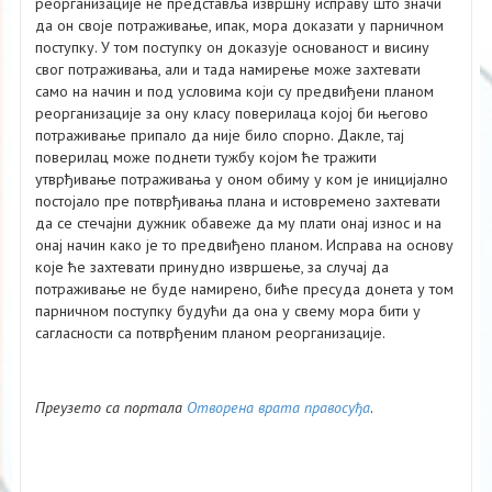
реорганизације не представља извршну исправу што значи
да он своје потраживање, ипак, мора доказати у парничном
поступку. У том поступку он доказује основаност и висину
свог потраживања, али и тада намирење може захтевати
само на начин и под условима који су предвиђени планом
реорганизације за ону класу поверилаца којој би његово
потраживање припало да није било спорно. Дакле, тај
поверилац може поднети тужбу којом ће тражити
утврђивање потраживања у оном обиму у ком је иницијално
постојало пре потврђивања плана и истовремено захтевати
да се стечајни дужник обавеже да му плати онај износ и на
онај начин како је то предвиђено планом. Исправа на основу
које ће захтевати принудно извршење, за случај да
потраживање не буде намирено, биће пресуда донета у том
парничном поступку будући да она у свему мора бити у
сагласности са потврђеним планом реорганизације.
Преузето са портала
Отворена врата правосуђа
.