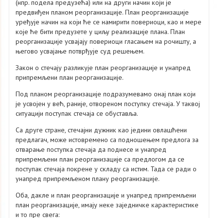
(нпр. подела предузећа) или на други начин који је
предвиђен планом реорганизације. План реорганизације
уређује начин на који ће се намирити повериоци, као и мере
које ће бити предузете у циљу реализације плана. План
реорганизације усвајају повериоци гласањем на рочишту, а
његово усвајање потврђује суд решењем.
Закон о стечају разликује план реорганизације и унапред
припремљени план реорганизације.
Под планом реорганизације подразумевамо онај план који
је усвојен у већ, раније, отвореном поступку стечаја. У таквој
ситуацији поступак стечаја се обуставља.
Са друге стране, стечајни дужник као једини овлашћени
предлагач, може истовремено са подношењем предлога за
отварање поступка стечаја да поднесе и унапред
припремљени план реорганизације са предлогом да се
поступак стечаја покрене у складу са истим. Тада се ради о
унапред припремљеном плану реорганизације.
Оба, дакле и план реорганизације и унапред припремљени
план реорганизације, имају неке заједничке карактеристике
и то пре свега: