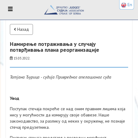
En
Назад
Намирење потраживања у случају
потврђивања плана реорганизације
15.03.2022.
Татјана Ђурица - судија Привредног апелационог суда
Увод
Поступак стечаја покреће се над оним правним лицима која
нису у могућности да измирују своје обавезе. Наше
законодавство, за разлику од неких у окружењу, не познаје
стечај предузетника.
Поступак стечаја представља последњу могућност