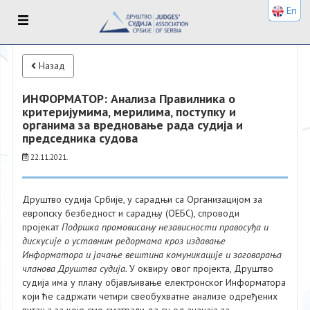
En
Назад
ИНФОРМАТОР: Aнализа Правилника о
критеријумима, мерилима, поступку и
органима за вредновање рада судија и
председника судова
22.11.2021.
Друштво судија Србије, у сарадњи са Организацијом за
европску безбедност и сарадњу (ОЕБС), спроводи
пројекат
Подршка промовисању независности правосуђа и
дискусије о уставним редормама кроз издавање
Информатора и јачање вештина комуникације и заговарања
чланова Друштва судија.
У оквиру овог пројекта, Друштво
судија има у плану објављивање електронског Информатора
који ће садржати четири свеобухватне анализе одређених