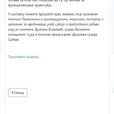
питања за које смо сматрали да су од значаја за
функционисање правосуђа.
У наставку можете преузети прву анализу под насловом
Aнализа Правилника о критеријумима, мерилима, поступку и
органима за вредновање рада судија и председника судова,
коју је сачинила Драгана Бољевић, судија Врховног
касационог суда и почасни председник Друштва судија
Србије.
Преузмите Анализу
.
Назад