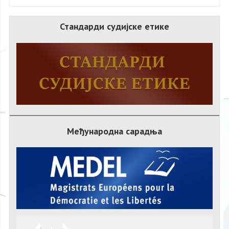
Стандарди судијске етике
Међународна сарадња