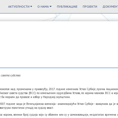
АКТУЕЛНОСТИ
О НАМА
ПУБЛИКАЦИЈЕ
ПРОЈЕКТИ
ДОКУМЕНТ
г савета судства
 монопол над променама у правосуђу, 2017. године изменила Устав Србије, према Акционо
 Високог савета судства (ВСС) по измењеним одредбама Устава, по којима чланови ВСС-а кој
е би морали да пролазе и избор у Народној скупштини.
007. године када је Венецијанска комисија - анализирајући Устав Србије - закључила да је з
струки политички утицај на судску власт.
а корона, велики број судија који су оболели или су у самоизолацији, недостатак времена 