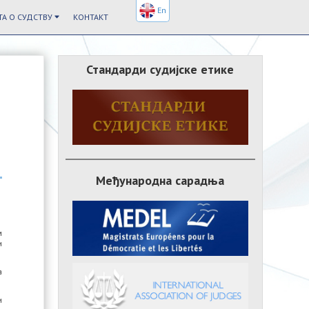
En
А О СУДСТВУ
КОНТАКТ
Стандарди судијске етике
Међународна сарадња
м
и
а
и