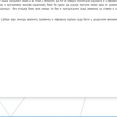
 је наша прошлост знала и за теже, с обзиром да ће се избори очигледно одржати и у овакви
рао и предложио њихово одлагање), било би сјајно да судије поступе онако како се донос
дници - без утицаја било кога, макар то био и председник суда, зналачки, са ставом и с
 Србије који очекују закониту, правичну и ефикасну одлуку суда, бити у додатном велико