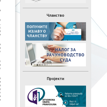
о
м
Чланство
г
,
,
у
и
к
а
е
е
а
е
Пројекти
о
м
о
у
е
а
и