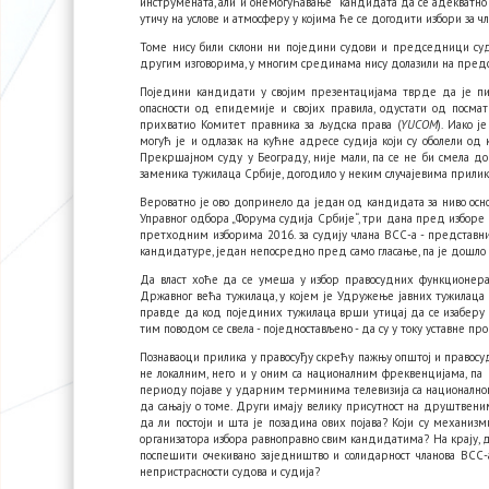
инструмената, али и онемогућавање кандидата да се адекватно 
утичу на услове и атмосферу у којима ће се догодити избори за ч
Томе нису били склони ни поједини судови и председници судов
другим изговорима, у многим срединама нису долазили на пред
Поједини кандидати у својим презентацијама тврде да је пит
опасности од епидемије и својих правила, одустати од посмат
прихватио Комитет правника за људска права (
YUCOM
). Иако 
могућ је и одлазак на кућне адресе судија који су оболели од к
Прекршајном суду у Београду, није мали, па се не би смела до
заменика тужилаца Србије, догодило у неким случајевима прилик
Вероватно је ово допринело да један од кандидата за ниво осно
Управног одбора „Форума судија Србије“, три дана пред изборе п
претходним изборима 2016. за судију члана ВСС-а - представни
кандидатуре, један непосредно пред само гласање, па је дошло 
Да власт хоће да се умеша у избор правосудних функционера,
Државног већа тужилаца, у којем је Удружење јавних тужилаца
правде да код појединих тужилаца врши утицај да се изаберу 
тим поводом се свела - поједностављено - да су у току уставне пр
Познаваоци прилика у правосуђу скрећу пажњу општој и правосуд
не локалним, него и у оним са националним фреквенцијама, па 
периоду појаве у ударним терминима телевизија са национално
да сањају о томе. Други имају велику присутност на друштвеним
да ли постоји и шта је позадина ових појава? Који су механизм
организатора избора равноправно свим кандидатима? На крају, да 
поспешити очекивано заједништво и солидарност чланова ВСС-а
непристрасности судова и судија?