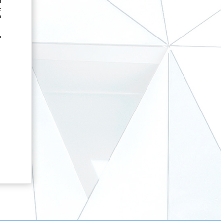
м
е
а
м