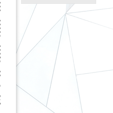
м
а
а
м
а
а
а
х
а
а
а
з
х
м
а
х
о
-
з