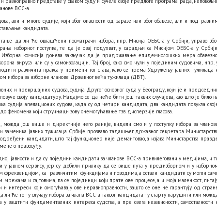
и равноправно представе у сваком суду и сучеле своје предлоге програма рада, неповољн
ланове ВСС-а.
а, али и многе судије, који због опасности од заразе или због обавезе, али и под разни
стављање кандидата.
ање да ли ће овлашћени посматрачи избора, нпр. Мисија ОЕБС-а у Србији, управо збо
рања изборног поступка, те да је овај подухват, у сарадњи са Мисијом ОЕБС-а у Србији
је Изборна комисија донела закључак да је придржавање епидемиолошких мера обавезно
орона вируса или су у самоизолацији. Тај број, како смо чули у појединим судовима, нпр. 
годити различита пракса у примени тог става, како се према Удружењу јавних тужилаца 
ом избора за изборне чланове Државног већа тужилаца (ДВТ).
вних и прекршајних судова, судија Другог основног суда у Београду, који је и председни
овуче своју кандидатуру. Надајмо се да неће бити још таквих случајева, као што је било н
ка судија апелационих судова, када су од четири кандидата, два кандидата повукла свој
до феномена који стручњаци зову онемогућавање тзв. дисперзије гласова.
 можда још више и директније него раније, видели смо и у поступку избора за чланов
 и заменика јавних тужилаца Србије прозвало тадашњег државног секретара Министарств
одређени кандидати, што тај функционер није демантовао, а изјава Министарства правд
омене о правосуђу.
ној јавности и да су поједини кандидати за чланове ВСС-а привилеговани у медијима, и т
и у јавном сервису, јер су добили прилику да се више пута у предизборном и у изборно
м фреквенцијом, са различитим функцијама и поводима, а остали кандидати су могли сам
 мрежама и сајтовима, па се појединци који прате ове процесе, а и моја маленкост, питај
и и интереси који омогућавају ове неравноправности, зашто се оне не гарантују од стран
ли ће то - у случају избора за члана ВСС-а таквог кандидата - у старту нарушити или можд
 у заштити фундаменталних интереса судства, а пре свега независности, самосталности 