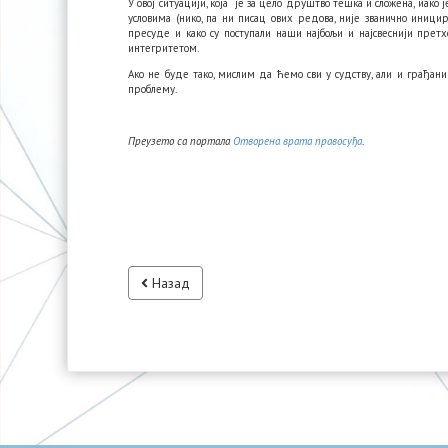
У овој ситуацији, која је за цело друштво тешка и сложена, иако
условима (нико, па ни писац ових редова, није званично иници
пресуде и како су поступали наши најбољи и најсвеснији претхо
интегритетом.
Ако не буде тако, мислим да ћемо сви у судству, али и грађани
проблему.
Преузето са портала
Отворена врата правосуђа
.
Назад