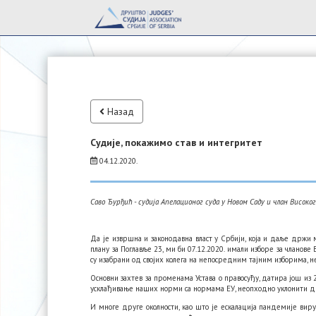
Назад
Судије, покажимо став и интегритет
04.12.2020.
Саво Ђурђић - судија Апелационог суда у Новом Саду и члан Високо
Да је извршна и законодавна власт у Србији, која и даље држи
плану за Поглавље 23, ми би 07.12.2020. имали изборе за чланове
су изабрани од својих колега на непосредним тајним изборима, н
Основни захтев за променама Устава о правосуђу, датира још из 2
усклађивање наших норми са нормама ЕУ, неопходно уклонити дво
И многе друге околности, као што је ескалација пандемије вирус