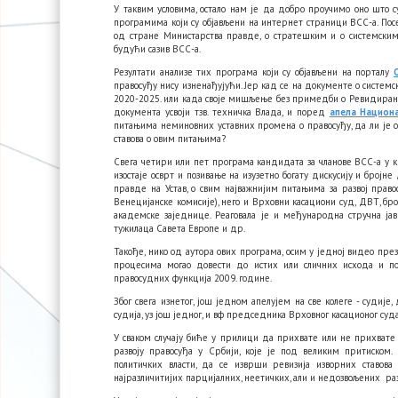
У таквим условима, остало нам је да добро проучимо оно што с
програмима који су објављени на интернет страници ВСС-а. По
од стране Министарства правде, о стратешким и о системским
будући сазив ВСС-а.
Резултати анализе тих програма који су објављени на порталу
правосуђу нису изненађујући. Јер кад се на документе о системск
2020-2025. или када своје мишљење без примедби о Ревидираном
документа усвоји тзв. техничка Влада, и поред
апела Национа
питањима неминовних уставних промена о правосуђу, да ли је о
ставова о овим питањима?
Свега четири или пет програма кандидата за чланове ВСС-а у
изостаје осврт и позивање на изузетно богату дискусију и број
правде на Устав, о свим најважнијим питањима за развој прав
Венецијанске комисије), него и Врховни касациони суд, ДВТ, бр
академске заједнице. Реаговала је и међународна стручна јав
тужилаца Савета Европе и др.
Такође, нико од аутора ових програма, осим у једној видео пре
процесима могао довести до истих или сличних исхода и по
правосудних функција 2009. године.
Због свега изнетог, још једном апелујем на све колеге - суди
судија, уз још једног, и вф председника Врховног касационог суд
У сваком случају биће у прилици да прихвате или не прихвате 
развоју правосуђа у Србији, које је под великим притиско
политичких власти, да се изврши ревизија изворних ставов
најразличитијих парцијалних, неетичких, али и недозвољених раз