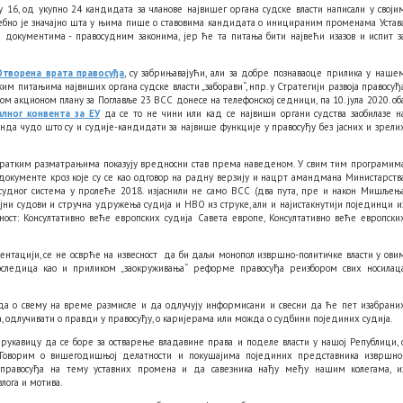
у 16, од укупно 24 кандидата за чланове највишег органа судске власти написали у своји
себно је значајно шта у њима пише о ставовима кандидата о иницираним променама Устав
 документима - правосудним законима, јер ће та питања бити највећи изазов и испит з
Отворена врата правосуђа
, су забрињавајући, али за добре познаваоце прилика у наше
им питањима највиших органа судске власти „заборави“, нпр. у Стратегији развоја правосуђ
 акционом плану за Поглавље 23 ВСС донесе на телефонској седници, па 10. јула 2020. об
лног конвента за ЕУ
да се то не чини или кад се највиши органи судства заобилазе н
нда чудо што су и судије-кандидати за највише функције у правосуђу без јасних и зрели
 кратким разматрањима показују вредносни став према наведеном. У свим тим програмим
не документе кроз које су се као одговор на радну верзију и нацрт амандмана Министарств
осудног система у пролеће 2018. изјаснили не само ВСС (два пута, пре и након Мишљењ
ојни судови и стручна удружења судија и НВО из струке, али и најистакнутији појединци и
ност: Консултативно веће европских судија Савета европе, Консултативно веће европски
зентацији, се не осврће на извесност да би даљи монопол извршно-политичке власти у ови
следица као и приликом „заокруживања“ реформе правосуђа реизбором свих носилац
је, да о свему на време размисле и да одлучују информисани и свесни да ће пет изабрани
а, одлучивати о правди у правосуђу, о каријерама или можда о судбини појединих судија.
рукавицу да се боре за остварење владавине права и поделе власти у нашој Републици, 
м. Говорим о вишегодишњој делатности и покушајима појединих представника извршно
а правосуђа на тему уставних промена и да савезника нађу међу нашим колегама, и
лога и мотива.