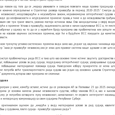
уда полази од тога да се „морају уважавати и складно повезати наша правна традиција 
е коначно опредељење и Стратегије развоја правосуђа за период 2020-2025.“ Сматра д
 независност, неодговарајући и неусклађени закони, неравномерна оптерећеност судова 
доводе до неефикасности и неуједначене примене права, а тиме и до незадовољства грађан
ом све три гране власти, уколико постоји истинска воља. Ова кандидаткиња у својој виде
јући и промене Устава о правосуђу, надлежности, састав и начин одлучивање ВСС-а, те мест
храбрење у односу на то да се у највећем броју програма ова проблематика или уопште н
ти на изазове кључних системских промена, које ће и будућем ВСС покушати да наметн
ласти.
лном тренутку уставно-системских промена види само као „једног од кључних чинилаца кој
ер “иако је правосуђе независно, оно је ипак део правног система наше државе и све што с
риступ проблематици рада ВСС-а тако што као основне теме истиче: заштиту достојанства 
ђе; побољшање услова за рад судија; подједнаку оптерећеност судија; усавршавање судија
и побољшање материјалног положаја судија. Наведеном избору приоритета се нема шт
иче потреба веће транспарентности рада судова као један од основних циљева Стратегиј
“ документа, ауторка овог програма не спомиње.
судова
ограм у коме, између осталог, истиче да се ревизијом АП за Поглавље 23 до 2025. очекуј
јима је основна намена јачање независности судства, избор чланова ВСС-а, као и њихов
елу је потребно остварити пуну независност, самосталност, те очувати интегритет носилац
 и непосредну комуникацију са свим судијама Републике Србије.
 оригиналном оценом да „имајући у виду материјалне услове за рад судија, квалите
ља у судовима, плате судија - правосуђе одлично ради“!