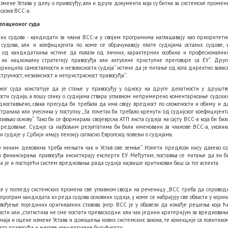
мене Устава у делу о правосуђу, али и друга документа која су битна за системске промен
 сазив ВСС-а.
елационог суда
них судова - кандидати за члана ВСС-а у својим програмима наглашавају као приоритетн
удова, али и коефицијента по коме се обрачунавају плате судијама осталих судове, 
а од кандидаткиња истиче да полази од личних, карактерних особина и професионални
на националну стратегију правосуђа или актуелне приступне преговоре са ЕУ“. Друг
ринципа самосталности и независности судија“ истиче да је питање од кога директно завис
тручност, независност и непристрасност правосуђа“.
ог суда констатује да је стање у правосуђу у односу на друге делатности у друштв
сности судија, а лошу слику о судијама ствара углавном непримерено коментарисање судски
остављено, свака пресуда би требала да има своју вредност по сложености и обиму и д
ранака или учесника у поступку. „За почетак би требало кренути од судијског коефицијент
ављао основу“. Тако би се формирала својеврсна АТП листа судија на сајту ВСС-а која би бил
редовање. Судије са најбољим резултатима би били именовани за чланове ВСС-а, уколик
 судије у Србији имају пензију сагласно Европској повељи о судијама.
у неким деловима треба мењати чак и Устав ове земље“. Изнети предлози нису далеко о
 финансирања правосуђа инсистирају експерти ЕУ. Међутим, поставља се питање да ли б
а је и постојећи систем вредновања рада судија највише критикован баш са тог аспекта.
се у погледу системских промена све углавном своди на реченицу „ВСС треба да спровод
програм кандидата из реда судова основних судија, у коме се набрајују све области у којим
авођење појединих оригиналних ставова (нпр. ВСС је у обавези да изнађе решења која ћ
ласти или „статистика не сме постати превасходни или чак једини критеријум за вредновањ
чаја и оцене измене Устава и доношења нових системских закона, те конекције са политико
екта правосуђа и његове концептуалне будућности.