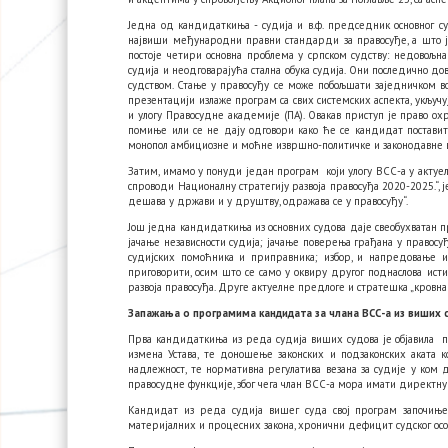
Једна од кандидаткиња - судија и в.ф. председник основног с
највиши међународни правни стандарди за правосуђе, а што ј
постоје четири основна проблема у српском судству: недовољна
судија и неодговарајућа стална обука судија. Они последично 
судством. Стање у правосуђу се може побољшати заједничком вољ
презентацији излаже програм са свих системских аспекта, укључу
и улогу Правосудне академије (ПА). Овакав приступ је право о
помиње или се не дају одговори како ће се кандидат постави
монопол амбициозне и моћне извршно-политичке и законодавне в
Затим, имамо у понуди један програм који улогу ВСС-а у актуе
спроводи Националну стратегију развоја правосуђа 2020-2025.“, ј
дешава у држави и у друштву, одражава се у правосуђу“.
Још једна кандидаткиња из основних судова даје свеобухватан п
јачање независности судија; јачање поверења грађана у правосу
судијских помоћника и приправника; избор, и напредовање 
приговорити, осим што се само у оквиру другог поднаслова ист
развоја правосуђа. Друге актуелне предлоге и стратешка „кровна
Запажања о програмима кандидата за члана ВСС-а из виших 
Прва кандидаткиња из реда судија виших судова је објавила пр
измена Устава, те доношење законских и подзаконских аката ко
надлежност, те нормативна регулатива везана за судије у ком д
правосудне функције, због чега члан ВСС-а мора имати директну
Кандидат из реда судија вишег суда свој програм започиње
материјалних и процесних закона, хронични дефицит судског особ