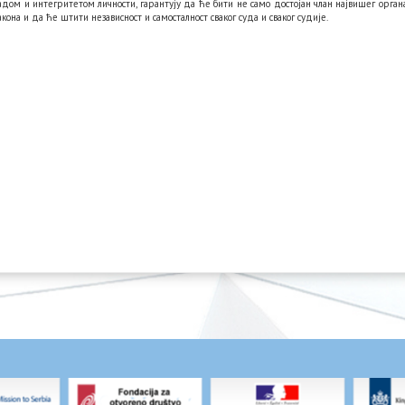
 радом и интегритетом личности, гарантују да ће бити не само достојан члан највишег орган
акона и да ће штити независност и самосталност сваког суда и сваког судије.