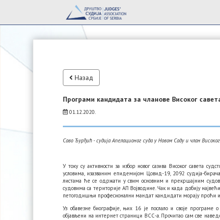
Назад
Програми кандидата за чланове Високог савет
01.12.2020.
Саво Ђурђић - судија Апелационог суда у Новом Саду и члан Високо
У току су активности за избор новог сазива Високог савета су
условима, изазваним епидемијом Цовид-19, 2092 судија-бирача
листама ће се одржати у свим основним и прекршајним судови
судовима са територије АП Војводине. Чак и када добију највећи 
петогодишњи професионални мандат кандидати морају проћи и 
Уз обавезне биографије, њих 16 је послало и своје програме 
објављени на интернет страници ВСС-а. Прочитао сам све нав