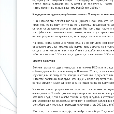
од којих један покрива значајан део подручја АП Војводине. Тај
делује према судијама који су остали на подручју АП Косова 
материјалним принадлежностима Републике Србије?
Кандидати из судова републичког ранга о Уставу и системск
И за ниво судова републичког ранга (Врховни касациони суд, П
први поднео пријаву истиче да ће у погледу предложених устав
сагласни са ставовима струке и јавности. Овај кандидат се, у
постојећих или доношењу нових закона, за заштиту и преиспити
актима регулише поступање судова и судија током проглашене 
На крају, кандидаткиња за члана ВСС-а у првом делу свог прог
европским вредностима, очекује нормативно регулисање и усагл
су од стране извршне власти понуђена правосуђу нису наишла н
изборних чланова ВСС-а из реда судија, да се мишљење ВСС-а не 
Уместо закључка
Већина програма судија-кандидата за чланове ВСС-а за период 
о Ревидираном Акционом плану за Поглавље 23 и другим системс
изузетке, или не знају за све наведене стратешке документе или 
и гласове посланика владајуће коалиције у Народној скупштини
органа, струке и науке, од којих се само један позива на докум
У анализираним програмима изостаје осврт и позивање на изузе
амандмана на Устав МП, о свим најважнијим питањима за развој п
касациони суд, Државно веће тужилаца, бројни судови и стручна
али упозорење да недовољна активност и храброст надлежних 
ре-избора свих носилаца правосудних функција као 2009. године?
Због тога, драге колеге - судије, сви изађите на изборе 7. деце