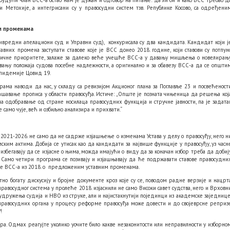
 будући члан ВСС-а остао нам је дужан и одговор на питање: да ли би и како ВСС требао д
и Метохије, а интегрисани су у правосудни систем тзв. Републике Косово, са одређени
им променама
ривредни апелациони суд и Управни суд), конкурисала су два кандидата. Кандидат који ј
них промена заступати ставове које је ВСС донео 2018. године, који ставови су потпун
з типичне приоритете, залаже за далеко веће учешће ВСС-а у давању мишљења о новелирањ
вању положаја судова посебне надлежности, а оригинално и за обавезу ВСС-а да се општи
епидемије Цовид 19.
рама наводи да нас, у складу са ревизијом Акционог плана за Поглавље 23 и посвећеност
ашавање прописа у области правосуђа. Истиче: „Опште је позната чињеница да решења кој
а одобравање од стране носилаца правосудних функција и стручне јавности, па је задата
само чује, већ и озбиљно анализира и прихвати.“
2021-2026. не само да не садрже изјашњење о изменама Устава у делу о правосуђу, него н
ким актима. Добија се утисак као да кандидати за највише функције у правосуђу, уз часн
избегавају да се изјасне о њима, можда имајући о виду да за коначан избор треба да добиј
. Само четири програма се позивају и изјашњавају да ће подржавати ставове правосудни
енте ВСС-а из 2018. о предложеним уставним променама.
тно богату дискусију и бројне документе кроз које су се, поводом радне верзије и нацрт
равосудног система у пролеће 2018. изјаснили не само Високи савет судства, него и Врховн
 удружења судија и НВО из струке, али и најистакнутији појединци из академске заједнице
правосудних органа у процесу реформе правосуђа може довести и до својеврсне реприз
!
мбра. Одмах реагујте уколико уочите било какве незаконитости или неправилности у изборно