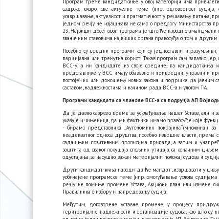
Програм треће кандидаткиње у овој категорији има привилегиј
садрже скоро све актуелне теме (нпр. одговорност судија,
усавршавање, актуелност и прагматичност у решавању питања, пр
једном речју не изјашњава не само о предлогу Министарства пр
23. Највиши досег овог програма је што ће наводно амандмани 
званичним ставовима највиших органа правосуђа о том и другим
Посебно су вредни програми који су једноставни и разумљиви, 
парцијална или тренутна корист. Такав програм сам запазио, јер
ВСС-у, а ни кандидате из своје средине, па кандидаткиња ко
представнике у ВСС имају обавезно и привредни, управни и пр
постојећих или доношењу нових закона и подршке да јавним слуш
саставом, надлежностима и начином рада ВСС-а и улогом ПА.
Програми кандидата са чланове ВСС-а са подручја АП Војвод
Да је давно сазрело време за усклађивање нашег Устава, али и за
указује и чињеница, да ми фактички имамо правосуђе које функц
- бирамо представника „Аутономних покрајина“(множина!) за
неадекватног односа друштва, посебно извршне власти, према су
садашњим позитивним прописима припада, а затим и унапређе
заштита од сваког покушаја спољних утицаја, са коначним циљем 
одустајања, за насушно важан материјални положај судова и судија
Други кандидат-киња наводи да ће мандат „извршавати у циљу сам
уобичајене програмске теме (нпр. омогућавање услова судијама 
речју не помиње промене Устава, Акциони план или измене сис
Правилника о избору и напредовању судија.
Међутим, договорене уставне промене у процесу придружи
територијалне надлежности и организације судова, као што су 