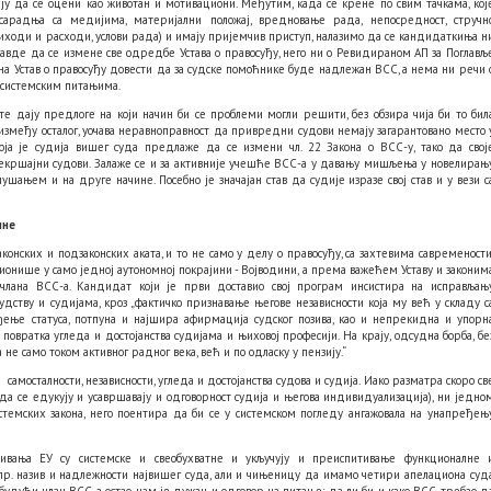
у да се оцени као животан и мотивациони. Међутим, када се крене по свим тачкама, кој
 сарадња са медијима, материјални положај, вредновање рада, непосредност, стручн
иходи и расходи, услови рада) и имају пријемчив приступ, налазимо да се кандидаткиња н
авде да се измене све одредбе Устава о правосуђу, него ни о Ревидираном АП за Поглављ
на Устав о правосуђу довести да за судске помоћнике буде надлежан ВСС, а нема ни речи 
 системским питањима.
те дају предлоге на који начин би се проблеми могли решити, без обзира чија би то бил
, између осталог, уочава неравноправност да привредни судови немају загарантовано место 
ја је судија вишег суда предлаже да се измени чл. 22 Закона о ВСС-у, тако да свој
екршајни судови. Залаже се и за активније учешће ВСС-а у давању мишљења у новелирањ
ањем и на друге начине. Посебно је значајан став да судије изразе свој став и у вези с
ине
конских и подзаконских аката, и то не само у делу о правосуђу, са захтевима савремености
ионише у само једној аутономној покрајини - Војводини, а према важећем Уставу и законим
 члана ВСС-а. Кандидат који је први доставио свој програм инсистира на исправљањ
дству и судијама, кроз „фактичко признавање његове независности која му већ у складу с
ње статуса, потпуна и најшира афирмација судског позива, као и непрекидна и упорн
повратка угледа и достојанства судијама и њиховој професији. На крају, одсудна борба, бе
 не само током активног радног века, већ и по одласку у пензију.“
осталности, независности, угледа и достојанства судова и судија. Иако разматра скоро св
да се едукују и усавршавају и одговорност судија и његова индивидуализација), ни једно
темских закона, него поентира да би се у системском погледу ангажовала на унапређењ
вања ЕУ су системске и свеобухватне и укључују и преиспитивање функционалне 
нпр. назив и надлежности највишег суда, али и чињеницу да имамо четири апелациона суд