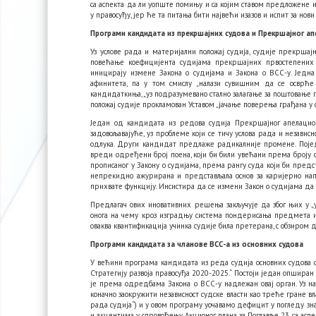
са аспекта да ли уопште помињу и са којим ставом предложене из
у правосуђу, јер ће та питања бити највећи изазов и испит за нови
Програми кандидата из прекршајних судова и Прекршајног ап
Уз услове рада и материјални положај судија, судије прекршај
повећање коефицијента судијама прекршајних првостепених с
иницирају измене Закона о судијама и Закона о ВСС-у. Једн
афинитета, па у том смислу „налази сувишним да се осврће 
кандидаткиња, „уз подразумевано стално залагање за поштовање п
положај судије прокламован Уставом „јачање поверења грађана у с
Један од кандидата из редова судија Прекршајног апелацион
задовољавајуће, уз проблеме који се тичу услова рада и незави
одлука. Други кандидат предлаже радикалније промене. Поједн
вреди одређени број поена, који би били увећани према броју ст
прописаног у Закону о судијама, према рангу суда који би предст
непрекидно ажурирана и представљала основ за каријерно нап
прихвате функцију. Инсистира да се измени Закон о судијама да и
Предлагач ових иновативних решења закључује да због њих у „
онога на чему кроз изградњу система пондерисања предмета и
оваква квантификација учинка судије била претерана, с обзиром д
Програми кандидата за чланове ВСС-а из основних судова
У већини програма кандидата из реда судија основних судова 
Стратегију развоја правосуђа 2020-2025.“ Постоји један опширан 
је према одредбама Закона о ВСС-у надлежан овај орган. Уз н
коначно заокружити независност судске власти као треће гране в
рада судија“) и у овом програму уочавамо дефицит у погледу зна
и акцентима у спровођењу Акционог плана за Поглавље 23, са асп