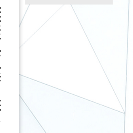
и
а
и
а
о
о
е
е
и
е
и
,
а
е
е
а
а
т