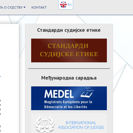
En
А О СУДСТВУ
КОНТАКТ
Стандарди судијске етике
Међународна сарадња
м
м
м
а
у
у