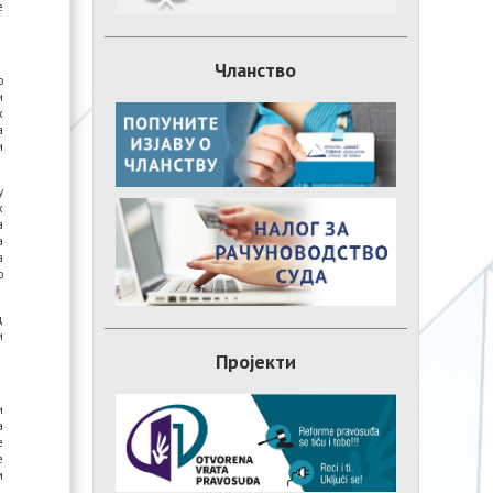
е
Чланство
о
и
х
а
и
у
х
а
а
а
о
д
и
Пројекти
и
а
е
е
м