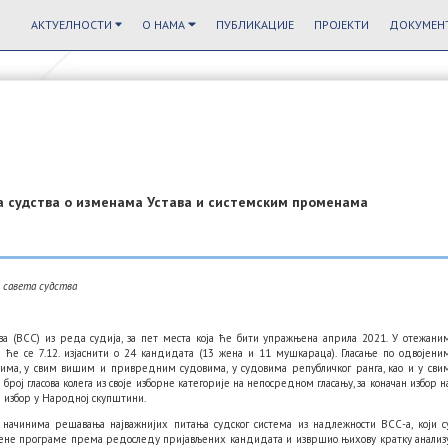
АКТУЕЛНОСТИ
О НАМА
ПУБЛИКАЦИЈЕ
ПРОЈЕКТИ
ДОКУМЕНТ
а судства о изменама Устава и системским променама
г савета судства
дства (ВСС) из реда судија, за пет места која ће бити упражњена априла 2021. У отежани
 ће се 7.12. изјаснити о 24 кандидата (13 жена и 11 мушкараца). Гласање по одвојени
ма, у свим вишим и привредним судовима, у судовима републичког ранга, као и у сви
број гласова колега из своје изборне категорије на непосредном гласању, за коначан избор н
избор у Народној скупштини.
о начинима решавања најважнијих питања судског система из надлежности ВСС-а, који с
едене програме према редоследу пријављених кандидата и извршио њихову кратку анализ