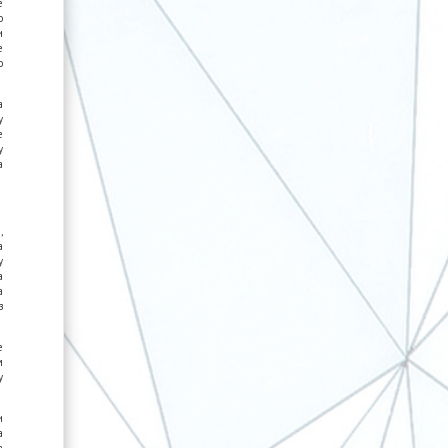
е
о
и
е
о
а
у
е
у
а
,
а
у
а
а
з
е
м
у
и
а