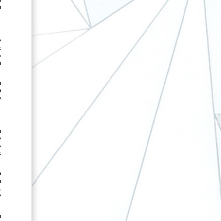
а
м
е
о
у
м
и
а
к
и
е
у
х
а
и
,
е
м