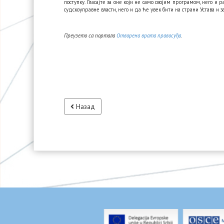
поступку. Гласајте за оне који не само својим програмом, него и
судскоуправне власти, него и да ће увек бити на страни Устава и з
Преузето са портала
Отворена врата правосуђа
.
Назад