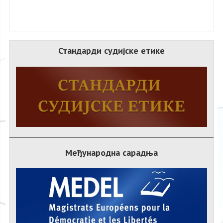
Стандарди судијске етике
Међународна сарадња