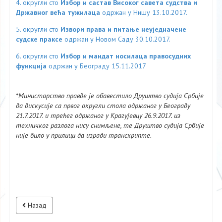
4. округли сто
Избор и састав Високог савета судства и
Државног већа тужилаца
одржан у Нишу 13.10.2017.
5. округли сто
Извори права и питање неуједначене
судске праксе
одржан у Новом Саду 30.10.2017.
6. округли сто
Избор и мандат носилаца правосудних
функција
одржан у Београду 15.11.2017
*Министарство правде је обавестило Друштво судија Србије
да дискусије са првог округли стола одржаног у Београду
21.7.2017. и трећег одржаног у Крагујевцу 26.9.2017. из
техничког разлога нису снимљене, те Друштво судија Србије
није било у прилици да изради транскрипте.
Назад