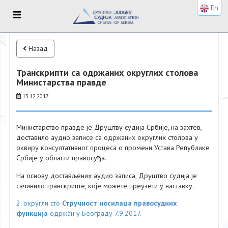
En
Назад
Транскрипти са одржаних округлих столова
Министарства правде
13.12.2017.
Министарство правде је Друштву судија Србије, на захтев,
доставило аудио записе са одржаних округлих столова у
оквиру консултативног процеса о промени Устава Републике
Србије у области правосуђа.
На основу достављених аудио записа, Друштво судија је
сачинило транскрипте, које можете преузети у наставку.
2. округли сто
Стручност носилаца правосудних
функција
одржан у Београду 7.9.2017.