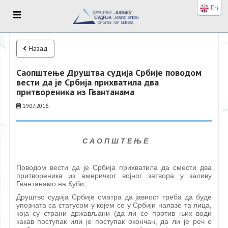
En
Назад
Саопштење Друштва судија Србије поводом
вести да је Србија прихватила два
притвореника из Гвантанама
19.07.2016.
С А О П Ш Т Е Њ Е
Поводом вести да је Србија прихватила да смести два
притвореника из америчког војног затвора у заливу
Гвантанамо на Куби,
Друштво судија Србије сматра да јавност треба да буде
упозната са статусом у којем се у Србији налазе та лица,
која су страни држављани (да ли се против њих води
какав поступак или је поступак окончан, да ли је реч о