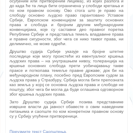
осуђеним или притвореним лицима), из којих разлога и
до када ће та лица бити ограничена у слободи кретања и
по ком правном основу. Ово стога што је право на
слободу основно људско право гарантовано Уставом
Србије, Европском конвенцијом за заштиту основних
права и слобода и бројним другим међународним
конвенцијама, које су саставни део правног поретка
Републике Србије и предстaвља темељ владавине права
и правне сигурности, због чега се нико таквог права, ни
делимично, не може одрећи.
Друштво судија Србије указује на бројне штетне
последице које могу проистећи из евентуалног кршења
људских права – на унутрашњем нивоу, толеранција на
кршење основних слобода прети уобичајавању такве
праксе и поткопава темеље правне државе; док би на
међународном плану, посебно пред Европским судом за
људска права у Стразбуру, Србија могла бити препозната
као земља у којој се основна људска права и слободе не
поштују, због чега би могла да буде оглашена одговорном
због кршења људских права.
Зато Друштво судија Србије позива представнике
извршне власти да јавност обавесте о свим наведеним
питањима и саопште по ком конкретном правном основу
су у Србију упућени притвореници.
Преузмите текст Саопштења
.