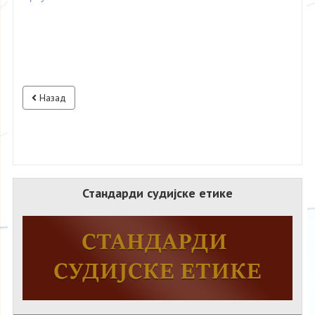
Назад
Стандарди судијске етике