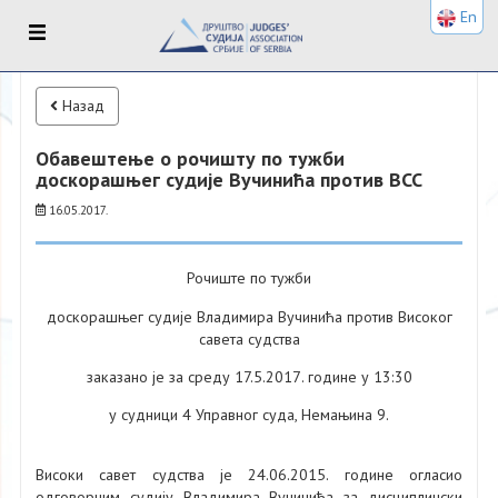
En
Назад
Обавештење о рочишту по тужби
доскорашњег судије Вучинића против ВСС
16.05.2017.
Рочиште по тужби
доскорашњег судије Владимира Вучинића против Високог
савета судства
заказано је за среду 17.5.2017
. године у 13:30
у судници 4 Управног суда, Немањина 9.
Високи савет судства је 24.06.2015. године огласио
одговорним судију Владимира Вучинића за дисциплински