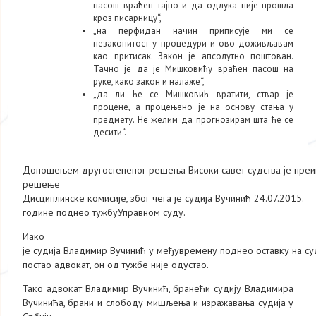
пасош враћен тајно и да одлука није прошла
кроз писарницу“,
„на перфидан начин приписује ми се
незаконитост у процедури и ово доживљавам
као притисак. Закон је апсолутно поштован.
Тачно је да је Мишковићу враћен пасош на
руке, како закон и налаже“,
„да ли ће се Мишковић вратити, ствар је
процене, а процењено је на основу стања у
предмету. Не желим да прогнозирам шта ће се
десити“.
Доношењем другостепеног решења Високи савет судства је преин
решење
Дисциплинске комисије, због чега је судија Вучинић 24.07.2015.
године поднео тужбуУправном суду.
Иако
је судија Владимир Вучинић у међувремену поднео оставку на су
постао адвокат, он од тужбе није одустао.
Тако адвокат Владимир Вучинић, бранећи судију Владимира
Вучинића, брани и слободу мишљења и изражавања судија у