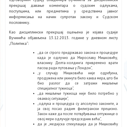
прекршај давање коментара о судским одлукама,
поступцима, или предметима у средствима јавног
информисања на начин супротан закону и Судском
пословнику.
Као дисциплински прекршај оцењена је изјава судије
Вучинића објављена 13.12.2013. године у дневном листу
„Политика“:
„да се строго придржавао закона и процедуре
када је одлучио да Мирославу Мишковићу,
власнику Делта-холдинга привремено врати
пасош ради путовања у Лондон“,
„у случају Мишковића није одређена,
продужена или укинута било каква мера, што би
био разлог да се затражи мишљење
специјалног тужиоца“,
„да мишљење тужиоца није било потребно у
оваквој ситуацији“,
„одлука и процедура су апсолутно законите, а
ја свој посао радим филигрански прецизно.
Закон каже да после потврђивања оптужнице о
овој мери одлучује председник већа“,
да је „медијска спекулација да је Мишковићу