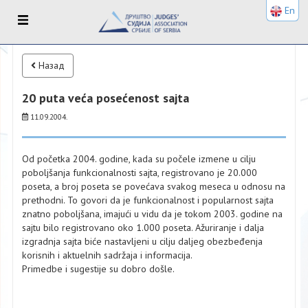
En
Назад
20 puta veća posećenost sajta
11.09.2004.
Od početka 2004. godine, kada su počele izmene u cilju
poboljšanja funkcionalnosti sajta, registrovano je 20.000
poseta, a broj poseta se povećava svakog meseca u odnosu na
prethodni. To govori da je funkcionalnost i popularnost sajta
znatno poboljšana, imajući u vidu da je tokom 2003. godine na
sajtu bilo registrovano oko 1.000 poseta. Ažuriranje i dalja
izgradnja sajta biće nastavljeni u cilju daljeg obezbeđenja
korisnih i aktuelnih sadržaja i informacija.
Primedbe i sugestije su dobro došle.