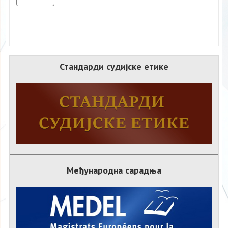
Стандарди судијске етике
Међународна сарадња