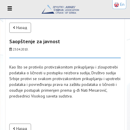
En
Назад
Saopštenje za javnost
23.04.2010.
Kao što se protivilo protivzakonitom prikupljanju i zloupotrebi
podataka o ličnosti u postupku reizbora sudija, Društvo sudija
Srbije protivi se svakom protivzakonitom prikupljanju i upotrebi
podataka i povređivanju prava na zaštitu podataka o ličnosti i
osuđuje postupak primenjen prema g-đi Nati Mesarović,
predsednici Visokog saveta sudstva.
Назад